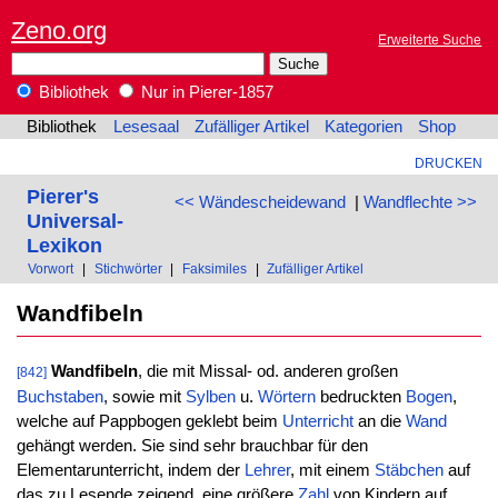
Zeno.org
Erweiterte Suche
Bibliothek
Nur in Pierer-1857
Bibliothek
Lesesaal
Zufälliger Artikel
Kategorien
Shop
DRUCKEN
Pierer's
<< Wändescheidewand
|
Wandflechte >>
Universal-
Lexikon
Vorwort
|
Stichwörter
|
Faksimiles
|
Zufälliger Artikel
Wandfibeln
Wandfibeln
, die mit Missal- od. anderen großen
[842]
Buchstaben
, sowie mit
Sylben
u.
Wörtern
bedruckten
Bogen
,
welche auf Pappbogen geklebt beim
Unterricht
an die
Wand
gehängt werden. Sie sind sehr brauchbar für den
Elementarunterricht, indem der
Lehrer
, mit einem
Stäbchen
auf
das zu Lesende zeigend, eine größere
Zahl
von Kindern auf