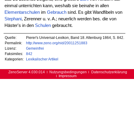
einmal unterrichten kann, weshalb sie beinahe in allen
Elementarschulen
im
Gebrauch
sind. Es gibt Wandfibeln von
Stephani
, Zerenner u. v. A.; neuerlich werden bes. die von
Häster's in den
Schulen
gebraucht.
Quelle:
Pierer's Universal-Lexikon, Band 18. Altenburg 1864, S. 842.
Permalink:
http://www.zeno.org/nid/20011251883
Lizenz:
Gemeinfrei
Faksimiles:
842
Kategorien:
Lexikalischer Artikel
ZenoServer 4.030.014
Nutzungsbedingungen
Datenschutzerklärung
Impressum