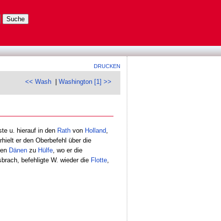
DRUCKEN
<< Wash
|
Washington [1] >>
ste u. hierauf in den
Rath
von
Holland
,
rhielt er den Oberbefehl über die
den
Dänen
zu
Hülfe
, wo er die
brach, befehligte W. wieder die
Flotte
,