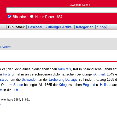
Erweiterte Suche
Bibliothek
Nur in Pierer-1857
Bibliothek
Lesesaal
Zufälliger Artikel
Kategorien
Shop
er Artikel
 W.; der Sohn eines niederländischen
Admirals
, trat in holländische Landdien
en
Forts
u. nahm an verschiedenen diplomatischen Sendungen
Antheil
. 1649 e
stsee
, um die
Schweden
an der
Eroberung
Danzigs
zu hindern, u. zog 1658 
 Oct. im
Sunde
besiegte. Als 1665 der
Krieg
zwischen
England
u.
Holland
aus
ff
in die
Luft
.
. Altenburg 1864, S. 881.
57