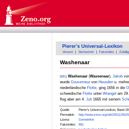
Pierer's Universal-Lexikon
Vorwort
|
Stichwörter
|
Faksimiles
|
Zufällig
Washenaar
Washenaar
(
Wassenaar
),
Jakob
von
[881]
wurde
Gouverneur
von
Heusden
u. mehr
niederländische
Flotte
, ging 1656 in die
O
schwedische
Flotte
unter
Wrangel
am 29.
flog aber am 4.
Juli
1665 mit seinem
Schi
Quelle:
Pierer's Universal-Lexikon, Band 18
Permalink:
http://www.zeno.org/nid/200112562
Lizenz:
Gemeinfrei
Faksimiles:
881