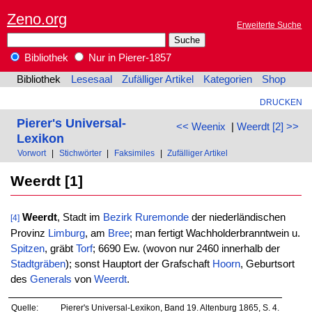
Zeno.org
Erweiterte Suche
Bibliothek
Nur in Pierer-1857
Bibliothek
Lesesaal
Zufälliger Artikel
Kategorien
Shop
DRUCKEN
Pierer's Universal-
<< Weenix
|
Weerdt [2] >>
Lexikon
Vorwort
|
Stichwörter
|
Faksimiles
|
Zufälliger Artikel
Weerdt [1]
Weerdt
, Stadt im
Bezirk
Ruremonde
der niederländischen
[4]
Provinz
Limburg
, am
Bree
; man fertigt Wachholderbranntwein u.
Spitzen
, gräbt
Torf
; 6690 Ew. (wovon nur 2460 innerhalb der
Stadtgräben
); sonst Hauptort der Grafschaft
Hoorn
, Geburtsort
des
Generals
von
Weerdt
.
Quelle:
Pierer's Universal-Lexikon, Band 19. Altenburg 1865, S. 4.