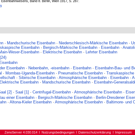
s Eisenbahnwesens, Band 8. Berlin, Wien 1917, S. 287.
59
hn
·
Mandschurische Eisenbahn
·
Niederschlesisch-Märkische Eisenbahn
·
U
nskaspische Eisenbahn
·
Bergisch-Märkische Eisenbahn
·
Eisenbahn
·
Anatol
Main-Weser-Eisenbahn
·
Elektrische Eisenbahn
·
Lehrter Eisenbahn
(24)
Eisenbahn
 der Eisenbahn
·
Nebenbahn, -eisenbahn
·
Eisenbahn
·
Eisenbahn-Bau- und B
al
·
Mombas-Uganda-Eisenbahn
·
Pneumatische Eisenbahn
·
Transkaspische
llschaft
·
Sibirische Eisenbahn
·
Atmosphärische Eisenbahn
·
Eisenbahn
·
A
Elektrische Eisenbahn
·
Mandschurische Eisenbahn
·
Eisenbahn-Generalsaldi
aal [2]
·
Saal [1]
·
Centrifugal-Eisenbahn
·
Atmosphärische Eisenbahn
·
Eise
Bau einer Eisenbahn
·
Bergisch-Märkische Eisenbahn
·
Berlin-Dresdener Eis
bahn
·
Altona-Kieler Eisenbahn
·
Atmosphärische Eisenbahn
·
Baltimore- und 
ZenoServer 4.030.014
Nutzungsbedingungen
Datenschutzerklärung
Impressum