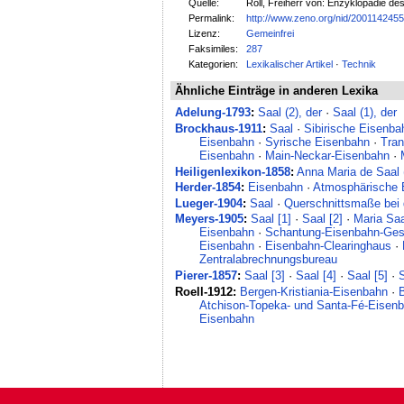
Quelle:
Röll, Freiherr von: Enzyklopädie de
Permalink:
http://www.zeno.org/nid/200114245
Lizenz:
Gemeinfrei
Faksimiles:
287
Kategorien:
Lexikalischer Artikel
·
Technik
Ähnliche Einträge in anderen Lexika
Adelung-1793
:
Saal (2), der
·
Saal (1), der
Brockhaus-1911
:
Saal
·
Sibirische Eisenba
Eisenbahn
·
Syrische Eisenbahn
·
Tra
Eisenbahn
·
Main-Neckar-Eisenbahn
·
Heiligenlexikon-1858
:
Anna Maria de Saal 
Herder-1854
:
Eisenbahn
·
Atmosphärische 
Lueger-1904
:
Saal
·
Querschnittsmaße bei
Meyers-1905
:
Saal [1]
·
Saal [2]
·
Maria Sa
Eisenbahn
·
Schantung-Eisenbahn-Gese
Eisenbahn
·
Eisenbahn-Clearinghaus
·
Zentralabrechnungsbureau
Pierer-1857
:
Saal [3]
·
Saal [4]
·
Saal [5]
·
S
Roell-1912:
Bergen-Kristiania-Eisenbahn
·
Atchison-Topeka- und Santa-Fé-Eisen
Eisenbahn