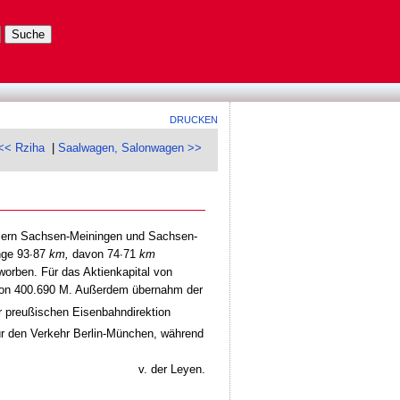
DRUCKEN
<< Rziha
|
Saalwagen, Salonwagen >>
ümern Sachsen-Meiningen und Sachsen-
nge 93∙87
km,
davon 74∙71
km
worben. Für das Aktienkapital von
 von 400.690 M. Außerdem übernahm der
 preußischen Eisenbahndirektion
für den Verkehr Berlin-München, während
v. der Leyen.