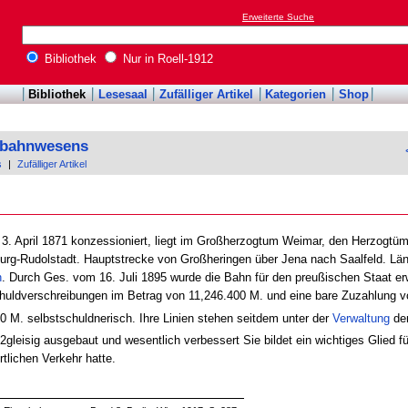
Erweiterte Suche
Bibliothek
Nur in Roell-1912
Bibliothek
Lesesaal
Zufälliger Artikel
Kategorien
Shop
enbahnwesens
s
|
Zufälliger Artikel
 3. April 1871 konzessioniert, liegt im Großherzogtum Weimar, den Herzogt
rg-Rudolstadt. Hauptstrecke von Großheringen über Jena nach Saalfeld. Lä
n
. Durch Ges. vom 16. Juli 1895 wurde die Bahn für den preußischen Staat er
chuldverschreibungen im Betrag von 11,246.400 M. und eine bare Zuzahlung
0 M. selbstschuldnerisch. Ihre Linien stehen seitdem unter der
Verwaltung
der
 2gleisig ausgebaut und wesentlich verbessert Sie bildet ein wichtiges Glied 
tlichen Verkehr hatte.