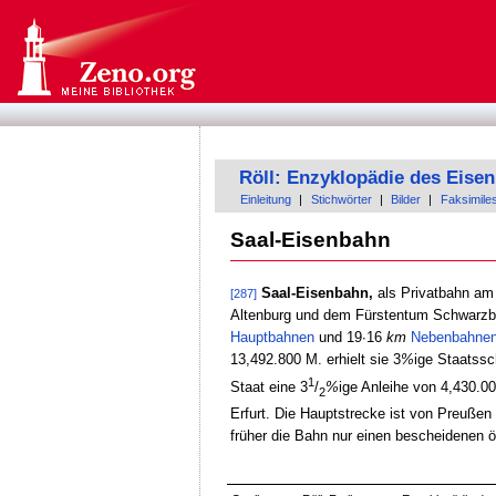
Röll: Enzyklopädie des Eis
Einleitung
|
Stichwörter
|
Bilder
|
Faksimile
Saal-Eisenbahn
Saal-Eisenbahn,
als Privatbahn am
[287]
Altenburg und dem Fürstentum Schwarzbu
Hauptbahnen
und 19∙16
km
Nebenbahne
13,492.800 M. erhielt sie 3
%
ige Staatss
1
Staat eine 3
/
%
ige Anleihe von 4,430.00
2
Erfurt. Die Hauptstrecke ist von Preußen
früher die Bahn nur einen bescheidenen ör