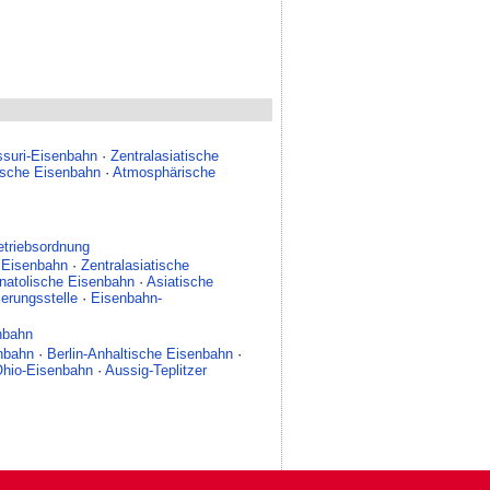
ssuri-Eisenbahn
·
Zentralasiatische
ische Eisenbahn
·
Atmosphärische
etriebsordnung
 Eisenbahn
·
Zentralasiatische
natolische Eisenbahn
·
Asiatische
erungsstelle
·
Eisenbahn-
nbahn
enbahn
·
Berlin-Anhaltische Eisenbahn
·
Ohio-Eisenbahn
·
Aussig-Teplitzer