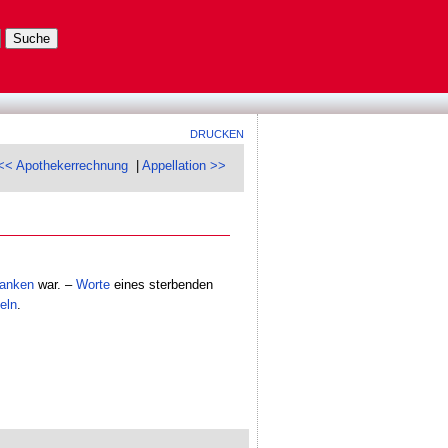
DRUCKEN
<< Apothekerrechnung
|
Appellation >>
ranken
war. –
Worte
eines sterbenden
eln
.