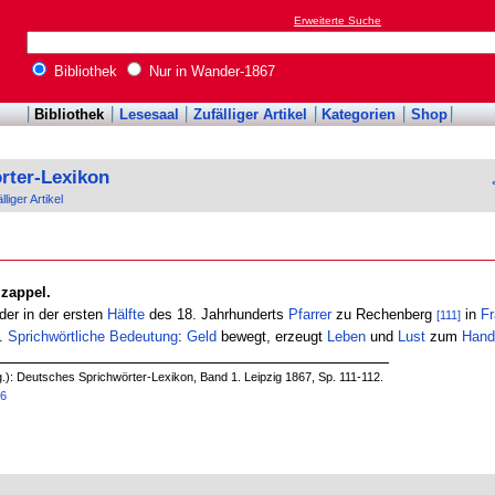
Erweiterte Suche
Bibliothek
Nur in Wander-1867
Bibliothek
Lesesaal
Zufälliger Artikel
Kategorien
Shop
rter-Lexikon
lliger Artikel
 zappel.
der in der ersten
Hälfte
des 18. Jahrhunderts
Pfarrer
zu Rechenberg
in
F
[111]
t.
Sprichwörtliche
Bedeutung
:
Geld
bewegt, erzeugt
Leben
und
Lust
zum
Hand
.): Deutsches Sprichwörter-Lexikon, Band 1. Leipzig 1867, Sp. 111-112.
76