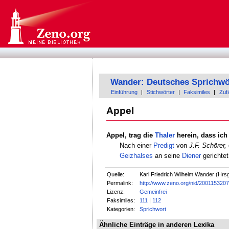
Wander: Deutsches Sprichwö
Einführung
|
Stichwörter
|
Faksimiles
|
Zufä
Appel
Appel, trag die
Thaler
herein, dass ich
Nach einer
Predigt
von
J.F. Schörer,
Geizhalses
an seine
Diener
gerichte
Quelle:
Karl Friedrich Wilhelm Wander (Hrsg
Permalink:
http://www.zeno.org/nid/200115320
Lizenz:
Gemeinfrei
Faksimiles:
111
|
112
Kategorien:
Sprichwort
Ähnliche Einträge in anderen Lexika