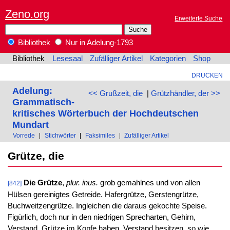
Zeno.org
Erweiterte Suche
Bibliothek
Nur in Adelung-1793
Bibliothek
Lesesaal
Zufälliger Artikel
Kategorien
Shop
DRUCKEN
Adelung:
<< Grußzeit, die
|
Grützhändler, der >>
Grammatisch-
kritisches Wörterbuch der Hochdeutschen
Mundart
Vorrede
|
Stichwörter
|
Faksimiles
|
Zufälliger Artikel
Grütze, die
Die Grütze
,
plur. inus.
grob gemahlnes und von allen
[842]
Hülsen gereinigtes Getreide. Hafergrütze, Gerstengrütze,
Buchweitzengrütze. Ingleichen die daraus gekochte Speise.
Figürlich, doch nur in den niedrigen Sprecharten, Gehirn,
Verstand. Grütze im Kopfe haben, Verstand besitzen, so wie