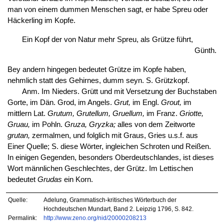
man von einem dummen Menschen sagt, er habe Spreu oder
Häckerling im Kopfe.
Ein Kopf der von Natur mehr Spreu, als Grütze führt,
Günth.
Bey andern hingegen bedeutet Grütze im Kopfe haben,
nehmlich statt des Gehirnes, dumm seyn. S. Grützkopf.
Anm. Im Nieders. Grütt und mit Versetzung der Buchstaben
Gorte, im Dän. Grod, im Angels.
Grut,
im Engl.
Grout,
im
mittlern Lat.
Grutum, Grutellum, Gruellum,
im Franz.
Griotte,
Gruau,
im Pohln.
Gruza, Gryzka;
alles von dem Zeitworte
grutan,
zermalmen, und folglich mit Graus, Gries u.s.f. aus
Einer Quelle; S. diese Wörter, ingleichen Schroten und Reißen.
In einigen Gegenden, besonders Oberdeutschlandes, ist dieses
Wort männlichen Geschlechtes, der Grütz. Im Lettischen
bedeutet
Grudas
ein Korn.
Quelle:
Adelung, Grammatisch-kritisches Wörterbuch der
Hochdeutschen Mundart, Band 2. Leipzig 1796, S. 842.
Permalink:
http://www.zeno.org/nid/20000208213