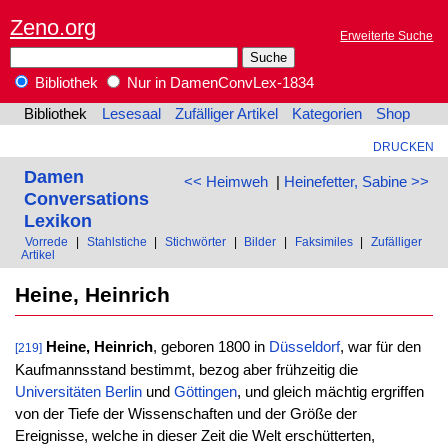
Zeno.org
Erweiterte Suche
Bibliothek
Nur in DamenConvLex-1834
Bibliothek
Lesesaal
Zufälliger Artikel
Kategorien
Shop
DRUCKEN
Damen
<< Heimweh
|
Heinefetter, Sabine >>
Conversations
Lexikon
Vorrede
|
Stahlstiche
|
Stichwörter
|
Bilder
|
Faksimiles
|
Zufälliger
Artikel
Heine, Heinrich
Heine, Heinrich
, geboren 1800 in
Düsseldorf
, war für den
[219]
Kaufmannsstand bestimmt, bezog aber frühzeitig die
Universitäten
Berlin
und
Göttingen
, und gleich mächtig ergriffen
von der Tiefe der Wissenschaften und der Größe der
Ereignisse, welche in dieser Zeit die Welt erschütterten,