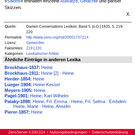
»
Salons
« enthalten einzelne
Aufsätze
,
Gedichte
und pariser
Skizzen.
X.
Quelle:
Damen Conversations Lexikon, Band 5. [o.O.] 1835, S. 219-
220.
Permalink:
http://www.zeno.org/nid/2000173721X
Lizenz:
Gemeinfrei
Faksimiles:
219
|
220
Kategorien:
Lexikalischer Artikel
Ähnliche Einträge in anderen Lexika
Brockhaus-1837
:
Heine
Brockhaus-1911
:
Heine [2]
·
Heine
Herder-1854
:
Heine
Lueger-1904
:
Heine-Kessel
Meyers-1905
:
Heine
Pagel-1901
:
Heine, Karl Wilhelm
Pataky-1898
:
Heine, Frl. Emma
·
Heine, Frl. Selma
·
Embden-
Heine, Marie
·
Heine, Anselm
Pierer-1857
:
Heine
ZenoServer 4.030.014
Nutzungsbedingungen
Datenschutzerklärung