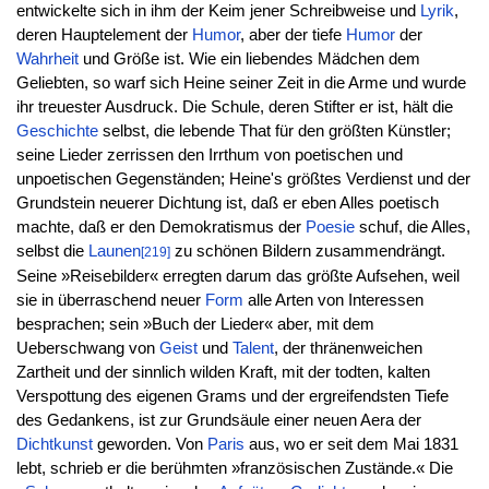
entwickelte sich in ihm der Keim jener Schreibweise und
Lyrik
,
deren Hauptelement der
Humor
, aber der tiefe
Humor
der
Wahrheit
und Größe ist. Wie ein liebendes Mädchen dem
Geliebten, so warf sich Heine seiner Zeit in die Arme und wurde
ihr treuester Ausdruck. Die Schule, deren Stifter er ist, hält die
Geschichte
selbst, die lebende That für den größten Künstler;
seine Lieder zerrissen den Irrthum von poetischen und
unpoetischen Gegenständen; Heine's größtes Verdienst und der
Grundstein neuerer Dichtung ist, daß er eben Alles poetisch
machte, daß er den Demokratismus der
Poesie
schuf, die Alles,
selbst die
Launen
zu schönen Bildern zusammendrängt.
[219]
Seine »Reisebilder« erregten darum das größte Aufsehen, weil
sie in überraschend neuer
Form
alle Arten von Interessen
besprachen; sein »Buch der Lieder« aber, mit dem
Ueberschwang von
Geist
und
Talent
, der thränenweichen
Zartheit und der sinnlich wilden Kraft, mit der todten, kalten
Verspottung des eigenen Grams und der ergreifendsten Tiefe
des Gedankens, ist zur Grundsäule einer neuen Aera der
Dichtkunst
geworden. Von
Paris
aus, wo er seit dem Mai 1831
lebt, schrieb er die berühmten »französischen Zustände.« Die