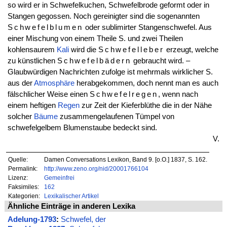
so wird er in Schwefelkuchen, Schwefelbrode geformt oder in
Stangen gegossen. Noch gereinigter sind die sogenannten
Schwefelblumen
oder sublimirter Stangenschwefel. Aus
einer Mischung von einem Theile S. und zwei Theilen
kohlensaurem
Kali
wird die
Schwefelleber
erzeugt, welche
zu künstlichen
Schwefelbädern
gebraucht wird. –
Glaubwürdigen Nachrichten zufolge ist mehrmals wirklicher S.
aus der
Atmosphäre
herabgekommen, doch nennt man es auch
fälschlicher Weise einen
Schwefelregen
, wenn nach
einem heftigen
Regen
zur Zeit der Kieferblüthe die in der Nähe
solcher
Bäume
zusammengelaufenen Tümpel von
schwefelgelbem Blumenstaube bedeckt sind.
V.
Quelle:
Damen Conversations Lexikon, Band 9. [o.O.] 1837, S. 162.
Permalink:
http://www.zeno.org/nid/20001766104
Lizenz:
Gemeinfrei
Faksimiles:
162
Kategorien:
Lexikalischer Artikel
Ähnliche Einträge in anderen Lexika
Adelung-1793
:
Schwefel, der