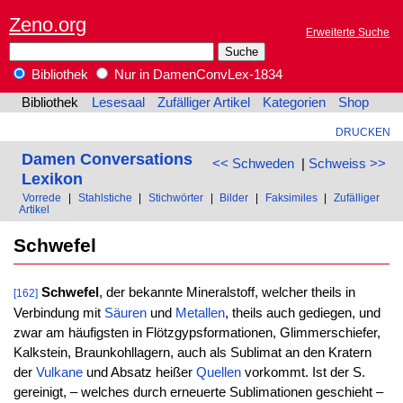
Zeno.org
Erweiterte Suche
Bibliothek
Nur in DamenConvLex-1834
Bibliothek
Lesesaal
Zufälliger Artikel
Kategorien
Shop
DRUCKEN
Damen Conversations
<< Schweden
|
Schweiss >>
Lexikon
Vorrede
|
Stahlstiche
|
Stichwörter
|
Bilder
|
Faksimiles
|
Zufälliger
Artikel
Schwefel
Schwefel
, der bekannte Mineralstoff, welcher theils in
[162]
Verbindung mit
Säuren
und
Metallen
, theils auch gediegen, und
zwar am häufigsten in Flötzgypsformationen, Glimmerschiefer,
Kalkstein, Braunkohllagern, auch als Sublimat an den Kratern
der
Vulkane
und Absatz heißer
Quellen
vorkommt. Ist der S.
gereinigt, – welches durch erneuerte Sublimationen geschieht –