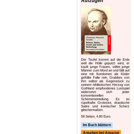
Aufzügen
Der Teufel kommt auf die Erde
weil die Hölle geputzt wird, er
kauft junge Frauen, stiftet junge
Männer zum Mord an und fällt auf
eine mit Kondomen als Köder
gefüllte Falle rein. Grabbes von
ihm selbst als Gegenstück zu
seinem nihilistischen Herzog von
Gothland empfundenes Lustspiel
widersetzt sich jeder
konventionellen
Schemeneinteilung. Es ist
rüpelhafte Groteske, drastische
Satire und komischer Scherz
gleichermaßen.
58 Seiten, 4.80 Euro
Im Buch blättern
Ansehen bei Amazon