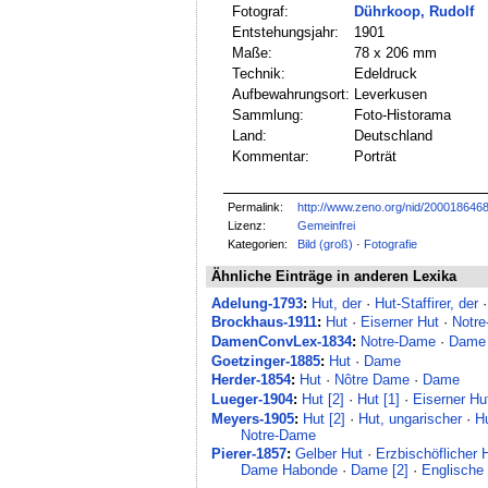
Fotograf:
Dührkoop, Rudolf
Entstehungsjahr:
1901
Maße:
78 x 206 mm
Technik:
Edeldruck
Aufbewahrungsort:
Leverkusen
Sammlung:
Foto-Historama
Land:
Deutschland
Kommentar:
Porträt
Permalink:
http://www.zeno.org/nid/200018646
Lizenz:
Gemeinfrei
Kategorien:
Bild (groß)
·
Fotografie
Ähnliche Einträge in anderen Lexika
Adelung-1793
:
Hut, der
·
Hut-Staffirer, der
Brockhaus-1911
:
Hut
·
Eiserner Hut
·
Notr
DamenConvLex-1834
:
Notre-Dame
·
Dame
Goetzinger-1885
:
Hut
·
Dame
Herder-1854
:
Hut
·
Nôtre Dame
·
Dame
Lueger-1904
:
Hut [2]
·
Hut [1]
·
Eiserner Hu
Meyers-1905
:
Hut [2]
·
Hut, ungarischer
·
Hu
Notre-Dame
Pierer-1857
:
Gelber Hut
·
Erzbischöflicher 
Dame Habonde
·
Dame [2]
·
Englisch