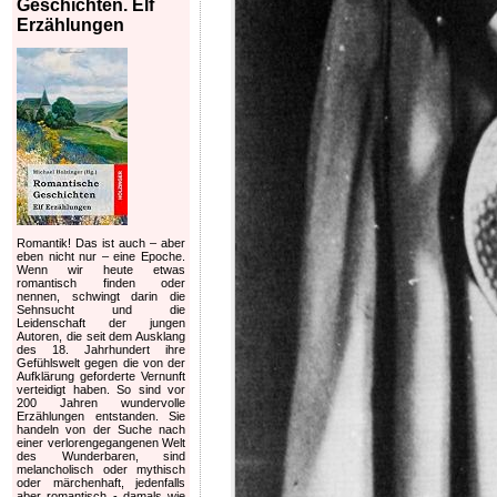
Geschichten. Elf
Erzählungen
Romantik! Das ist auch – aber
eben nicht nur – eine Epoche.
Wenn wir heute etwas
romantisch finden oder
nennen, schwingt darin die
Sehnsucht und die
Leidenschaft der jungen
Autoren, die seit dem Ausklang
des 18. Jahrhundert ihre
Gefühlswelt gegen die von der
Aufklärung geforderte Vernunft
verteidigt haben. So sind vor
200 Jahren wundervolle
Erzählungen entstanden. Sie
handeln von der Suche nach
einer verlorengegangenen Welt
des Wunderbaren, sind
melancholisch oder mythisch
oder märchenhaft, jedenfalls
aber romantisch - damals wie