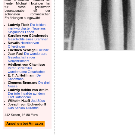
heute. Michael Holzinger hat
für diese preiswerte
Leseausgabe elf der
schönsten romantischen
Erzählungen ausgewählt.
Ludwig Tieck
Die beiden
merkwürdigsten Tage aus
Siegmunds Leben
Karoline von Günderrode
Geschichte eines Braminen
Novalis
Heinrich von
Ofterdingen
Friedrich Schlegel
Lucinde
Jean Paul
Die wunderbare
Gesellschaft in der
Neujahrsnacht
Adelbert von Chamisso
Peter Schlemihls
wundersame Geschichte
E. T. A. Hoffmann
Der
Sandmann
Clemens Brentano
Die drei
Nüsse
Ludwig Achim von Arnim
Der tolle Invalide auf dem
Fort Ratonneau
Wilhelm Hauff
Jud Süss
Joseph von Eichendorff
Das Schloß Dürande
442 Seiten, 16.80 Euro
Ansehen bei Amazon