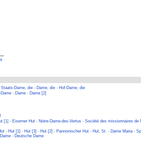
88
·
Staats-Dame, die
·
Dame, die
·
Hof-Dame, die
e-Dame
·
Dame
·
Dame [2]
t
t [1]
·
Eiserner Hut
·
Notre-Dame-des-Vertus
·
Société des missionnaires de 
Hut
·
Hut [1]
·
Hut [3]
·
Hut [2]
·
Pannonischer Hut
·
Hut, St.
·
Dame Maria
·
Sp
e Dame
·
Deutsche Dame