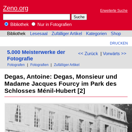
Zeno.org
Erweiterte Suche
Bibliothek
Nur in Fotografien
Bibliothek
Lesesaal
Zufälliger Artikel
Kategorien
Shop
DRUCKEN
5.000 Meisterwerke der
<< Zurück
|
Vorwärts >>
Fotografie
Fotografen
|
Fotografien
|
Zufälliger Artikel
Degas, Antoine: Degas, Monsieur und
Madame Jacques Fourcy im Park des
Schlosses Ménil-Hubert [2]