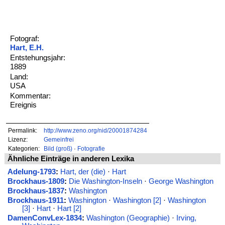
Fotograf:
Hart, E.H.
Entstehungsjahr:
1889
Land:
USA
Kommentar:
Ereignis
Permalink:
http://www.zeno.org/nid/20001874284
Lizenz:
Gemeinfrei
Kategorien:
Bild (groß)
·
Fotografie
Ähnliche Einträge in anderen Lexika
Adelung-1793
:
Hart, der (die)
·
Hart
Brockhaus-1809
:
Die Washington-Inseln
·
George Washington
Brockhaus-1837
:
Washington
Brockhaus-1911
:
Washington
·
Washington [2]
·
Washington
[3]
·
Hart
·
Hart [2]
DamenConvLex-1834
:
Washington (Geographie)
·
Irving,