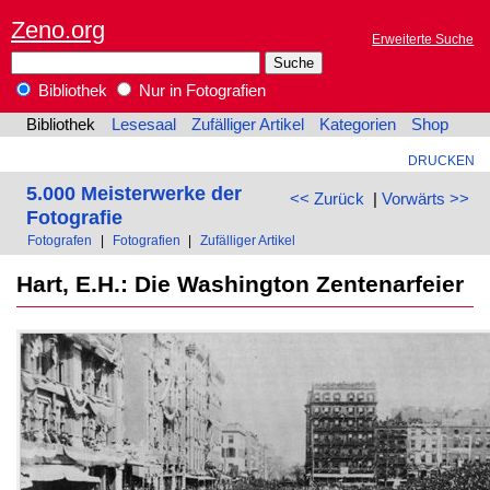
Zeno.org
Erweiterte Suche
Bibliothek
Nur in Fotografien
Bibliothek
Lesesaal
Zufälliger Artikel
Kategorien
Shop
DRUCKEN
5.000 Meisterwerke der
<< Zurück
|
Vorwärts >>
Fotografie
Fotografen
|
Fotografien
|
Zufälliger Artikel
Hart, E.H.: Die Washington Zentenarfeier