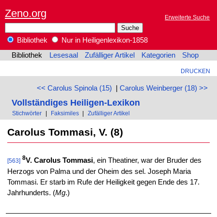
Zeno.org
Erweiterte Suche
Bibliothek
Nur in Heiligenlexikon-1858
Bibliothek
Lesesaal
Zufälliger Artikel
Kategorien
Shop
DRUCKEN
<< Carolus Spinola (15)
|
Carolus Weinberger (18) >>
Vollständiges Heiligen-Lexikon
Stichwörter
|
Faksimiles
|
Zufälliger Artikel
Carolus Tommasi, V. (8)
8
V. Carolus Tommasi
, ein Theatiner, war der Bruder des
[563]
Herzogs von Palma und der Oheim des sel. Joseph Maria
Tommasi. Er starb im Rufe der Heiligkeit gegen Ende des 17.
Jahrhunderts. (
Mg
.)