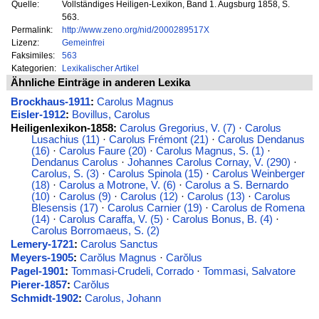
Quelle:
Vollständiges Heiligen-Lexikon, Band 1. Augsburg 1858, S.
563.
Permalink:
http://www.zeno.org/nid/2000289517X
Lizenz:
Gemeinfrei
Faksimiles:
563
Kategorien:
Lexikalischer Artikel
Ähnliche Einträge in anderen Lexika
Brockhaus-1911
:
Carolus Magnus
Eisler-1912
:
Bovillus, Carolus
Heiligenlexikon-1858:
Carolus Gregorius, V. (7)
·
Carolus
Lusachius (11)
·
Carolus Frémont (21)
·
Carolus Dendanus
(16)
·
Carolus Faure (20)
·
Carolus Magnus, S. (1)
·
Dendanus Carolus
·
Johannes Carolus Cornay, V. (290)
·
Carolus, S. (3)
·
Carolus Spinola (15)
·
Carolus Weinberger
(18)
·
Carolus a Motrone, V. (6)
·
Carolus a S. Bernardo
(10)
·
Carolus (9)
·
Carolus (12)
·
Carolus (13)
·
Carolus
Blesensis (17)
·
Carolus Carnier (19)
·
Carolus de Romena
(14)
·
Carolus Caraffa, V. (5)
·
Carolus Bonus, B. (4)
·
Carolus Borromaeus, S. (2)
Lemery-1721
:
Carolus Sanctus
Meyers-1905
:
Carŏlus Magnus
·
Carŏlus
Pagel-1901
:
Tommasi-Crudeli, Corrado
·
Tommasi, Salvatore
Pierer-1857
:
Carŏlus
Schmidt-1902
:
Carolus, Johann