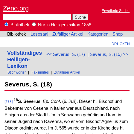
Zeno.org
Erweiterte Suche
Bibliothek
Nur in Heiligenlexikon-1858
Bibliothek
Lesesaal
Zufälliger Artikel
Kategorien
Shop
DRUCKEN
Vollständiges
<< Severus, S. (17)
|
Severus, S. (19) >>
Heiligen-
Lexikon
Stichwörter
|
Faksimiles
|
Zufälliger Artikel
Severus, S. (18)
18
S. Severus
,
Ep. Conf
. (6. Juli). Dieser hl. Bischof und
[278]
Bekenner von Cesena in Italien war aus Deutschland, nach
Einigen aus der Stadt Ulm in Schwaben gebürtig und kam in
seiner Jugend nach Ravenna, wo er vom Bischof Agnellus zum
Diacon ordinirt wurde. Im J. 565 wurde er in der Kirche des hl.