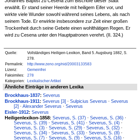
Johannes Baptist zu Cesena zum Bischofe dieser Stadt
erwählt. Er stand seiner Heerde mit heiligem Eifer vor, und
wirkte viele Wunder sowohl während seines Lebens, als nach
seinem Tode. Er erwirkte insbesondere zur Zeit einer großen
Trockenheit durch seine Gebete einen wohlthätigen Regen. Er
wird zu Cesena unter den Hauptpatronen verehrt. (II. 324.)
Quelle:
Vollständiges Heiligen-Lexikon, Band 5. Augsburg 1882, S.
278.
Permalink:
http://www.zeno.org/nid/20003133583
Lizenz:
Gemeinfrei
Faksimiles:
278
Kategorien:
Lexikalischer Artikel
Ähnliche Einträge in anderen Lexika
Brockhaus-1837
:
Severus
Brockhaus-1911
:
Severus [3]
·
Sulpicius Severus
·
Severus
[2]
·
Alexander Severus
·
Severus
Eisler-1912
:
Severus
Heiligenlexikon-1858:
Severus, S. (37)
·
Severus, S. (36)
·
Severus, S. (39)
·
Severus, S. (41)
·
Severus, S. (4)
·
Severus, S. (3)
·
Severus, S. (29)
·
Severus, S. (32)
·
Severus, S. (34)
·
Severus, S. (33)
·
Severus, S. (8)
·
Severus, S. (7)
·
Severus, S. (9)
·
Severus, S.S. (16)
·