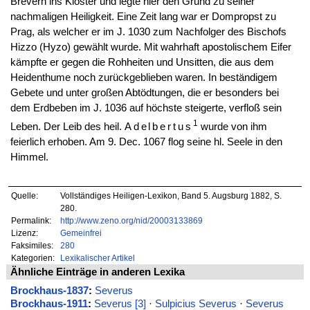
Brevern ins Kloster und legte hier den Grund zu seiner
nachmaligen Heiligkeit. Eine Zeit lang war er Dompropst zu
Prag, als welcher er im J. 1030 zum Nachfolger des Bischofs
Hizzo (Hyzo) gewählt wurde. Mit wahrhaft apostolischem Eifer
kämpfte er gegen die Rohheiten und Unsitten, die aus dem
Heidenthume noch zurückgeblieben waren. In beständigem
Gebete und unter großen Abtödtungen, die er besonders bei
dem Erdbeben im J. 1036 auf höchste steigerte, verfloß sein
1
Leben. Der Leib des heil.
Adelbertus
wurde von ihm
feierlich erhoben. Am 9. Dec. 1067 flog seine hl. Seele in den
Himmel.
Quelle:
Vollständiges Heiligen-Lexikon, Band 5. Augsburg 1882, S.
280.
Permalink:
http://www.zeno.org/nid/20003133869
Lizenz:
Gemeinfrei
Faksimiles:
280
Kategorien:
Lexikalischer Artikel
Ähnliche Einträge in anderen Lexika
Brockhaus-1837
:
Severus
Brockhaus-1911
:
Severus [3]
·
Sulpicius Severus
·
Severus