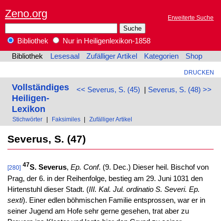
Zeno.org
Erweiterte Suche
Bibliothek
Nur in Heiligenlexikon-1858
Bibliothek
Lesesaal
Zufälliger Artikel
Kategorien
Shop
DRUCKEN
Vollständiges
<< Severus, S. (45)
|
Severus, S. (48) >>
Heiligen-
Lexikon
Stichwörter
|
Faksimiles
|
Zufälliger Artikel
Severus, S. (47)
47
S. Severus
,
Ep. Conf
. (9. Dec.) Dieser heil. Bischof von
[280]
Prag, der 6. in der Reihenfolge, bestieg am 29. Juni 1031 den
Hirtenstuhl dieser Stadt. (
III. Kal. Jul. ordinatio S. Severi. Ep.
sexti
). Einer edlen böhmischen Familie entsprossen, war er in
seiner Jugend am Hofe sehr gerne gesehen, trat aber zu