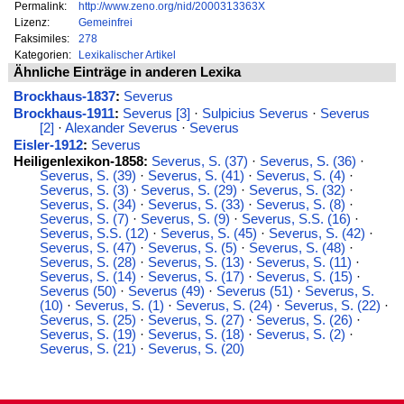
Permalink:
http://www.zeno.org/nid/2000313363X
Lizenz:
Gemeinfrei
Faksimiles:
278
Kategorien:
Lexikalischer Artikel
Ähnliche Einträge in anderen Lexika
Brockhaus-1837
:
Severus
Brockhaus-1911
:
Severus [3]
·
Sulpicius Severus
·
Severus
[2]
·
Alexander Severus
·
Severus
Eisler-1912
:
Severus
Heiligenlexikon-1858:
Severus, S. (37)
·
Severus, S. (36)
·
Severus, S. (39)
·
Severus, S. (41)
·
Severus, S. (4)
·
Severus, S. (3)
·
Severus, S. (29)
·
Severus, S. (32)
·
Severus, S. (34)
·
Severus, S. (33)
·
Severus, S. (8)
·
Severus, S. (7)
·
Severus, S. (9)
·
Severus, S.S. (16)
·
Severus, S.S. (12)
·
Severus, S. (45)
·
Severus, S. (42)
·
Severus, S. (47)
·
Severus, S. (5)
·
Severus, S. (48)
·
Severus, S. (28)
·
Severus, S. (13)
·
Severus, S. (11)
·
Severus, S. (14)
·
Severus, S. (17)
·
Severus, S. (15)
·
Severus (50)
·
Severus (49)
·
Severus (51)
·
Severus, S.
(10)
·
Severus, S. (1)
·
Severus, S. (24)
·
Severus, S. (22)
·
Severus, S. (25)
·
Severus, S. (27)
·
Severus, S. (26)
·
Severus, S. (19)
·
Severus, S. (18)
·
Severus, S. (2)
·
Severus, S. (21)
·
Severus, S. (20)