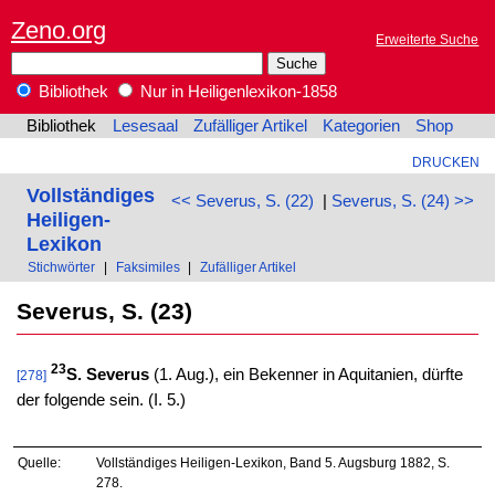
Zeno.org
Erweiterte Suche
Bibliothek
Nur in Heiligenlexikon-1858
Bibliothek
Lesesaal
Zufälliger Artikel
Kategorien
Shop
DRUCKEN
Vollständiges
<< Severus, S. (22)
|
Severus, S. (24) >>
Heiligen-
Lexikon
Stichwörter
|
Faksimiles
|
Zufälliger Artikel
Severus, S. (23)
23
S. Severus
(1. Aug.), ein Bekenner in Aquitanien, dürfte
[278]
der folgende sein. (I. 5.)
Quelle:
Vollständiges Heiligen-Lexikon, Band 5. Augsburg 1882, S.
278.