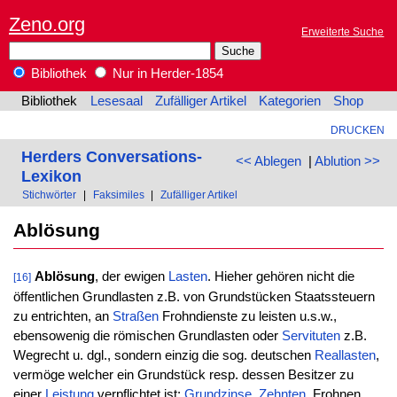
Zeno.org
Erweiterte Suche
Bibliothek
Nur in Herder-1854
Bibliothek
Lesesaal
Zufälliger Artikel
Kategorien
Shop
DRUCKEN
Herders Conversations-
<< Ablegen
|
Ablution >>
Lexikon
Stichwörter
|
Faksimiles
|
Zufälliger Artikel
Ablösung
Ablösung
, der ewigen
Lasten
. Hieher gehören nicht die
[16]
öffentlichen Grundlasten z.B. von Grundstücken Staatssteuern
zu entrichten, an
Straßen
Frohndienste zu leisten u.s.w.,
ebensowenig die römischen Grundlasten oder
Servituten
z.B.
Wegrecht u. dgl., sondern einzig die sog. deutschen
Reallasten
,
vermöge welcher ein Grundstück resp. dessen Besitzer zu
einer
Leistung
verpflichtet ist:
Grundzinse
,
Zehnten
, Frohnen.