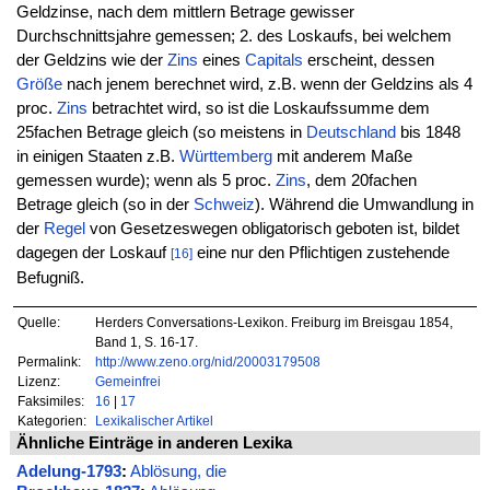
Geldzinse, nach dem mittlern Betrage gewisser
Durchschnittsjahre gemessen; 2. des Loskaufs, bei welchem
der Geldzins wie der
Zins
eines
Capitals
erscheint, dessen
Größe
nach jenem berechnet wird, z.B. wenn der Geldzins als 4
proc.
Zins
betrachtet wird, so ist die Loskaufssumme dem
25fachen Betrage gleich (so meistens in
Deutschland
bis 1848
in einigen Staaten z.B.
Württemberg
mit anderem Maße
gemessen wurde); wenn als 5 proc.
Zins
, dem 20fachen
Betrage gleich (so in der
Schweiz
). Während die Umwandlung in
der
Regel
von Gesetzeswegen obligatorisch geboten ist, bildet
dagegen der Loskauf
eine nur den Pflichtigen zustehende
[16]
Befugniß.
Quelle:
Herders Conversations-Lexikon. Freiburg im Breisgau 1854,
Band 1, S. 16-17.
Permalink:
http://www.zeno.org/nid/20003179508
Lizenz:
Gemeinfrei
Faksimiles:
16
|
17
Kategorien:
Lexikalischer Artikel
Ähnliche Einträge in anderen Lexika
Adelung-1793
:
Ablösung, die