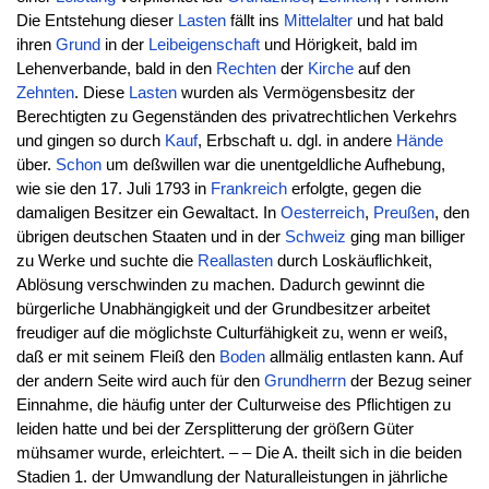
Die Entstehung dieser
Lasten
fällt ins
Mittelalter
und hat bald
ihren
Grund
in der
Leibeigenschaft
und Hörigkeit, bald im
Lehenverbande, bald in den
Rechten
der
Kirche
auf den
Zehnten
. Diese
Lasten
wurden als Vermögensbesitz der
Berechtigten zu Gegenständen des privatrechtlichen Verkehrs
und gingen so durch
Kauf
, Erbschaft u. dgl. in andere
Hände
über.
Schon
um deßwillen war die unentgeldliche Aufhebung,
wie sie den 17. Juli 1793 in
Frankreich
erfolgte, gegen die
damaligen Besitzer ein Gewaltact. In
Oesterreich
,
Preußen
, den
übrigen deutschen Staaten und in der
Schweiz
ging man billiger
zu Werke und suchte die
Reallasten
durch Loskäuflichkeit,
Ablösung verschwinden zu machen. Dadurch gewinnt die
bürgerliche Unabhängigkeit und der Grundbesitzer arbeitet
freudiger auf die möglichste Culturfähigkeit zu, wenn er weiß,
daß er mit seinem Fleiß den
Boden
allmälig entlasten kann. Auf
der andern Seite wird auch für den
Grundherrn
der Bezug seiner
Einnahme, die häufig unter der Culturweise des Pflichtigen zu
leiden hatte und bei der Zersplitterung der größern Güter
mühsamer wurde, erleichtert. – – Die A. theilt sich in die beiden
Stadien 1. der Umwandlung der Naturalleistungen in jährliche