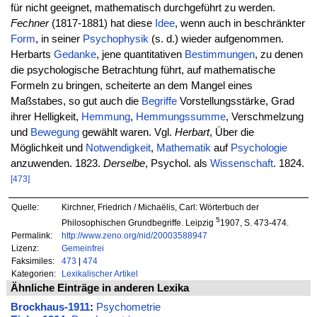
für nicht geeignet, mathematisch durchgeführt zu werden.
Fechner
(1817-1881) hat diese
Idee
, wenn auch in beschränkter
Form
, in seiner
Psychophysik
(s. d.) wieder aufgenommen.
Herbarts
Gedanke
, jene quantitativen
Bestimmungen
, zu denen
die psychologische Betrachtung führt, auf mathematische
Formeln zu bringen, scheiterte an dem Mangel eines
Maßstabes, so gut auch die
Begriffe
Vorstellungsstärke, Grad
ihrer Helligkeit,
Hemmung
,
Hemmungssumme
, Verschmelzung
und
Bewegung
gewählt waren. Vgl.
Herbart
, Über die
Möglichkeit und
Notwendigkeit
,
Mathematik
auf
Psychologie
anzuwenden. 1823.
Derselbe
, Psychol. als
Wissenschaft
. 1824.
[473]
Quelle:
Kirchner, Friedrich / Michaëlis, Carl: Wörterbuch der
5
Philosophischen Grundbegriffe. Leipzig
1907, S. 473-474.
Permalink:
http://www.zeno.org/nid/20003588947
Lizenz:
Gemeinfrei
Faksimiles:
473
|
474
Kategorien:
Lexikalischer Artikel
Ähnliche Einträge in anderen Lexika
Brockhaus-1911
:
Psychometrie