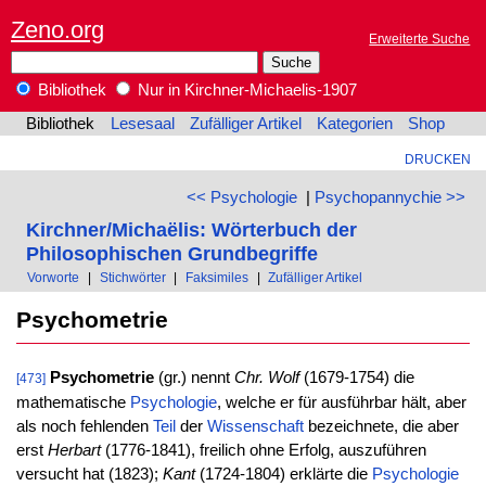
Zeno.org
Erweiterte Suche
Bibliothek
Nur in Kirchner-Michaelis-1907
Bibliothek
Lesesaal
Zufälliger Artikel
Kategorien
Shop
DRUCKEN
<< Psychologie
|
Psychopannychie >>
Kirchner/Michaëlis: Wörterbuch der
Philosophischen Grundbegriffe
Vorworte
|
Stichwörter
|
Faksimiles
|
Zufälliger Artikel
Psychometrie
Psychometrie
(gr.) nennt
Chr. Wolf
(1679-1754) die
[473]
mathematische
Psychologie
, welche er für ausführbar hält, aber
als noch fehlenden
Teil
der
Wissenschaft
bezeichnete, die aber
erst
Herbart
(1776-1841), freilich ohne Erfolg, auszuführen
versucht hat (1823);
Kant
(1724-1804) erklärte die
Psychologie