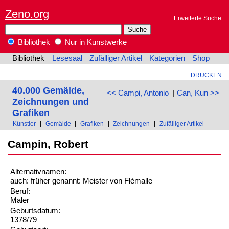
Zeno.org
Erweiterte Suche
Bibliothek
Nur in Kunstwerke
Bibliothek
Lesesaal
Zufälliger Artikel
Kategorien
Shop
DRUCKEN
40.000 Gemälde,
<< Campi, Antonio
|
Can, Kun >>
Zeichnungen und
Grafiken
Künstler
|
Gemälde
|
Grafiken
|
Zeichnungen
|
Zufälliger Artikel
Campin, Robert
Alternativnamen:
auch: früher genannt: Meister von Flémalle
Beruf:
Maler
Geburtsdatum:
1378/79