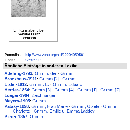
Ein Kunstabend bei
Senator Franz
Brentano
Permalink:
http://www.zeno.org/nid/20004059581
Lizenz:
Gemeinfrei
Ähnliche Einträge in anderen Lexika
Adelung-1793
:
Grimm, der
·
Grimm
Brockhaus-1911
:
Grimm [2]
·
Grimm
Eisler-1912
:
Grimm, E.
·
Grimm, Eduard
Herder-1854
:
Grimm [3]
·
Grimm [4]
·
Grimm [1]
·
Grimm [2]
Lueger-1904
:
Zeichnungen
Meyers-1905
:
Grimm
Pataky-1898
:
Grimm, Frau Marie
·
Grimm, Gisela
·
Grimm,
Charlotte
·
Grimm, Emilie u. Emma Laddey
Pierer-1857
:
Grimm