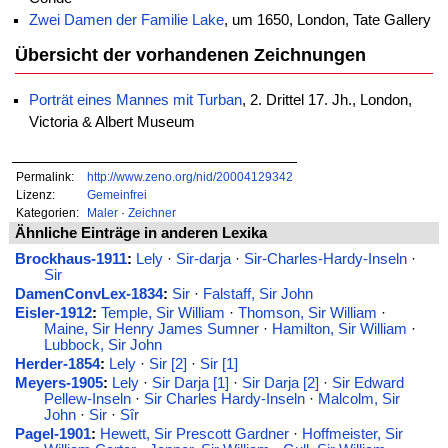
Zwei Damen der Familie Lake
, um 1650, London, Tate Gallery
Übersicht der vorhandenen Zeichnungen
Porträt eines Mannes mit Turban
, 2. Drittel 17. Jh., London,
Victoria & Albert Museum
Permalink:
http://www.zeno.org/nid/20004129342
Lizenz:
Gemeinfrei
Kategorien:
Maler
·
Zeichner
Ähnliche Einträge in anderen Lexika
Brockhaus-1911
:
Lely
·
Sir-darja
·
Sir-Charles-Hardy-Inseln
·
Sir
DamenConvLex-1834
:
Sir
·
Falstaff, Sir John
Eisler-1912
:
Temple, Sir William
·
Thomson, Sir William
·
Maine, Sir Henry James Sumner
·
Hamilton, Sir William
·
Lubbock, Sir John
Herder-1854
:
Lely
·
Sir [2]
·
Sir [1]
Meyers-1905
:
Lely
·
Sir Darja [1]
·
Sir Darja [2]
·
Sir Edward
Pellew-Inseln
·
Sir Charles Hardy-Inseln
·
Malcolm, Sir
John
·
Sir
·
Sîr
Pagel-1901
:
Hewett, Sir Prescott Gardner
·
Hoffmeister, Sir