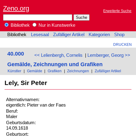
Zeno.org
Erweiterte Suche
Bibliothek
Nur in Kunstwerke
Bibliothek
Lesesaal
Zufälliger Artikel
Kategorien
Shop
DRUCKEN
40.000
<< Lelienbergh, Cornelis
|
Lemberger, Georg >>
Gemälde, Zeichnungen und Grafiken
Künstler
|
Gemälde
|
Grafiken
|
Zeichnungen
|
Zufälliger Artikel
Lely, Sir Peter
Alternativnamen:
eigentlich: Pieter van der Faes
Beruf:
Maler
Geburtsdatum:
14.09.1618
Geburtsort: