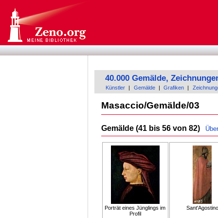
40.000 Gemälde, Zeichnunge
Künstler
|
Gemälde
|
Grafiken
|
Zeichnung
Masaccio/Gemälde/03
Gemälde (41 bis 56 von 82)
Über
Porträt eines Jünglings im
Sant'Agostin
Profil