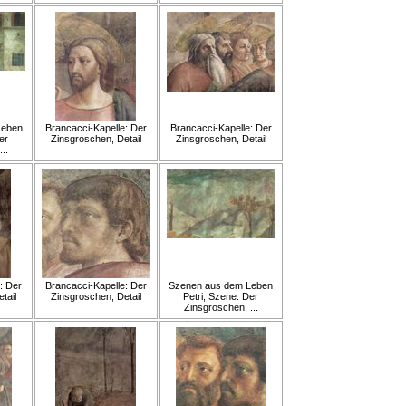
Leben
Brancacci-Kapelle: Der
Brancacci-Kapelle: Der
er
Zinsgroschen, Detail
Zinsgroschen, Detail
..
: Der
Brancacci-Kapelle: Der
Szenen aus dem Leben
tail
Zinsgroschen, Detail
Petri, Szene: Der
Zinsgroschen, ...