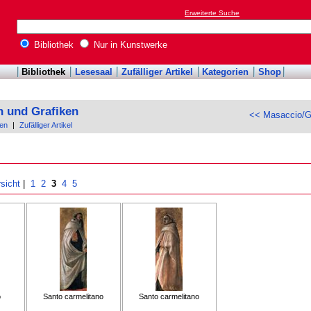
Erweiterte Suche
Bibliothek
Nur in Kunstwerke
Bibliothek
Lesesaal
Zufälliger Artikel
Kategorien
Shop
n und Grafiken
<< Masaccio/G
en
|
Zufälliger Artikel
sicht
|
1
2
3
4
5
o
Santo carmelitano
Santo carmelitano