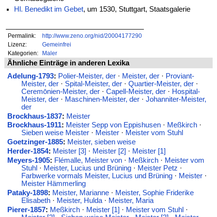
Hl. Benedikt im Gebet
, um 1530, Stuttgart, Staatsgalerie
Permalink:
http://www.zeno.org/nid/20004177290
Lizenz:
Gemeinfrei
Kategorien:
Maler
Ähnliche Einträge in anderen Lexika
Adelung-1793
:
Polier-Meister, der
·
Meister, der
·
Proviant-
Meister, der
·
Spital-Meister, der
·
Quartier-Meister, der
·
Ceremōnien-Meister, der
·
Capell-Meister, der
·
Hospital-
Meister, der
·
Maschinen-Meister, der
·
Johanniter-Meister,
der
Brockhaus-1837
:
Meister
Brockhaus-1911
:
Meister Sepp von Eppishusen
·
Meßkirch
·
Sieben weise Meister
·
Meister
·
Meister vom Stuhl
Goetzinger-1885
:
Meister, sieben weise
Herder-1854
:
Meister [3]
·
Meister [2]
·
Meister [1]
Meyers-1905
:
Flémalle, Meister von
·
Meßkirch
·
Meister vom
Stuhl
·
Meister, Lucius und Brüning
·
Meister Petz
·
Farbwerke vormals Meister, Lucius und Brüning
·
Meister
·
Meister Hämmerling
Pataky-1898
:
Meister, Marianne
·
Meister, Sophie Friderike
Elisabeth
·
Meister, Hulda
·
Meister, Maria
Pierer-1857
:
Meßkirch
·
Meister [1]
·
Meister vom Stuhl
·