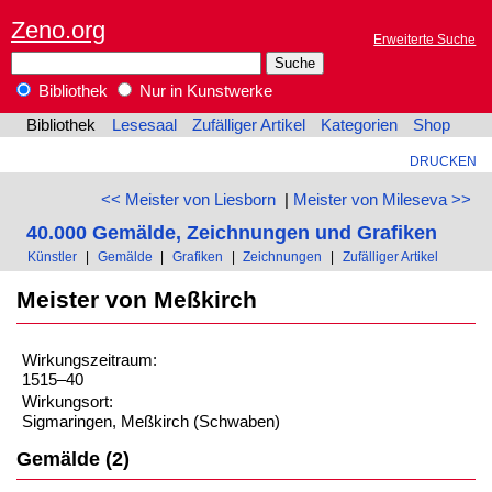
Zeno.org
Erweiterte Suche
Bibliothek
Nur in Kunstwerke
Bibliothek
Lesesaal
Zufälliger Artikel
Kategorien
Shop
DRUCKEN
<< Meister von Liesborn
|
Meister von Mileseva >>
40.000 Gemälde, Zeichnungen und Grafiken
Künstler
|
Gemälde
|
Grafiken
|
Zeichnungen
|
Zufälliger Artikel
Meister von Meßkirch
Wirkungszeitraum:
1515–40
Wirkungsort:
Sigmaringen, Meßkirch (Schwaben)
Gemälde (2)