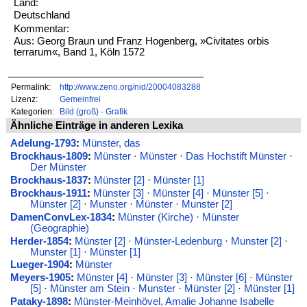
Land:
Deutschland
Kommentar:
Aus: Georg Braun und Franz Hogenberg, »Civitates orbis
terrarum«, Band 1, Köln 1572
Permalink:
http://www.zeno.org/nid/20004083288
Lizenz:
Gemeinfrei
Kategorien:
Bild (groß)
·
Grafik
Ähnliche Einträge in anderen Lexika
Adelung-1793
:
Münster, das
Brockhaus-1809
:
Münster
·
Münster
·
Das Hochstift Münster
·
Der Münster
Brockhaus-1837
:
Münster [2]
·
Münster [1]
Brockhaus-1911
:
Münster [3]
·
Münster [4]
·
Münster [5]
·
Münster [2]
·
Munster
·
Münster
·
Munster [2]
DamenConvLex-1834
:
Münster (Kirche)
·
Münster
(Geographie)
Herder-1854
:
Münster [2]
·
Münster-Ledenburg
·
Munster [2]
·
Munster [1]
·
Münster [1]
Lueger-1904
:
Münster
Meyers-1905
:
Münster [4]
·
Münster [3]
·
Münster [6]
·
Münster
[5]
·
Münster am Stein
·
Munster
·
Münster [2]
·
Münster [1]
Pataky-1898
:
Münster-Meinhövel, Amalie Johanne Isabelle