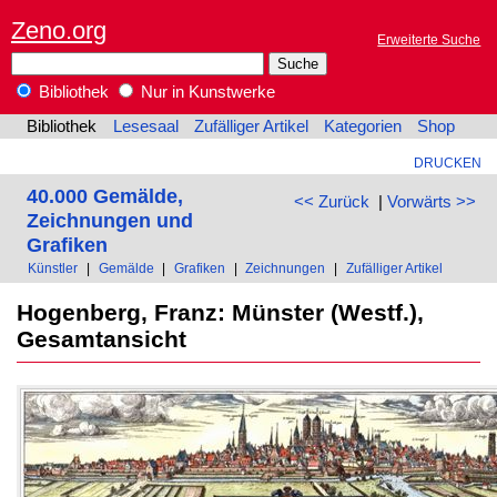
Zeno.org
Erweiterte Suche
Bibliothek
Nur in Kunstwerke
Bibliothek
Lesesaal
Zufälliger Artikel
Kategorien
Shop
DRUCKEN
40.000 Gemälde,
<< Zurück
|
Vorwärts >>
Zeichnungen und
Grafiken
Künstler
|
Gemälde
|
Grafiken
|
Zeichnungen
|
Zufälliger Artikel
Hogenberg, Franz: Münster (Westf.),
Gesamtansicht