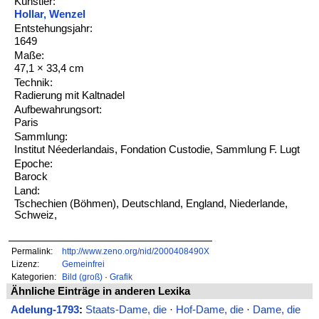
Künstler:
Hollar, Wenzel
Entstehungsjahr:
1649
Maße:
47,1 × 33,4 cm
Technik:
Radierung mit Kaltnadel
Aufbewahrungsort:
Paris
Sammlung:
Institut Néederlandais, Fondation Custodie, Sammlung F. Lugt
Epoche:
Barock
Land:
Tschechien (Böhmen), Deutschland, England, Niederlande,
Schweiz,
Permalink:
http://www.zeno.org/nid/2000408490X
Lizenz:
Gemeinfrei
Kategorien:
Bild (groß)
·
Grafik
Ähnliche Einträge in anderen Lexika
Adelung-1793
:
Staats-Dame, die
·
Hof-Dame, die
·
Dame, die