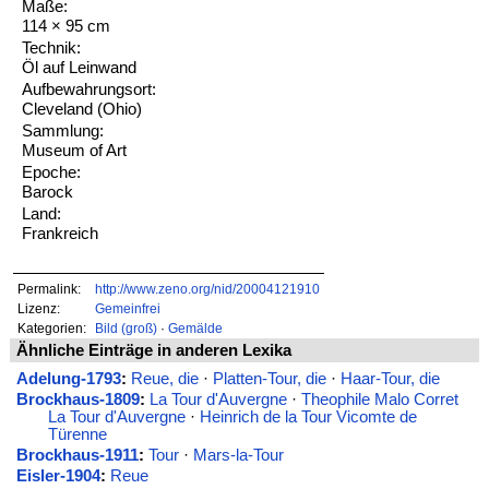
Maße:
114 × 95 cm
Technik:
Öl auf Leinwand
Aufbewahrungsort:
Cleveland (Ohio)
Sammlung:
Museum of Art
Epoche:
Barock
Land:
Frankreich
Permalink:
http://www.zeno.org/nid/20004121910
Lizenz:
Gemeinfrei
Kategorien:
Bild (groß)
·
Gemälde
Ähnliche Einträge in anderen Lexika
Adelung-1793
:
Reue, die
·
Platten-Tour, die
·
Haar-Tour, die
Brockhaus-1809
:
La Tour d'Auvergne
·
Theophile Malo Corret
La Tour d'Auvergne
·
Heinrich de la Tour Vicomte de
Türenne
Brockhaus-1911
:
Tour
·
Mars-la-Tour
Eisler-1904
:
Reue