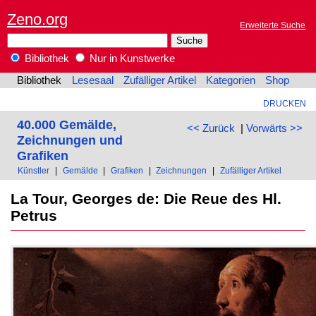
Zeno.org
Erweiterte Suche
Bibliothek
Nur in Kunstwerke
Bibliothek
Lesesaal
Zufälliger Artikel
Kategorien
Shop
DRUCKEN
40.000 Gemälde,
<< Zurück
|
Vorwärts >>
Zeichnungen und
Grafiken
Künstler
|
Gemälde
|
Grafiken
|
Zeichnungen
|
Zufälliger Artikel
La Tour, Georges de: Die Reue des Hl.
Petrus