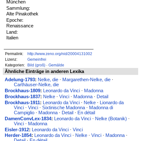
München
Sammlung:
Alte Pinakothek
Epoche:
Renaissance
Land:
Italien
Permalink:
http://www.zeno.org/nid/20004131002
Lizenz:
Gemeinfrei
Kategorien:
Bild (groß)
·
Gemälde
Ähnliche Einträge in anderen Lexika
Adelung-1793
:
Nelke, die
·
Margarethen-Nelke, die
·
Carthäuser-Nelke, die
Brockhaus-1809
:
Leonardo da Vinci
·
Madonna
Brockhaus-1837
:
Nelke
·
Vinci
·
Madonna
·
Detail
Brockhaus-1911
:
Leonardo da Vinci
·
Nelke
·
Lionardo da
Vinci
·
Vinci
·
Sixtinische Madonna
·
Madonna di
Campiglio
·
Madonna
·
Detail
·
En détail
DamenConvLex-1834
:
Leonardo da Vinci
·
Nelke (Botanik)
·
Vinci
·
Madonna
Eisler-1912
:
Leonardo da Vinci
·
Vinci
Herder-1854
:
Leonardo da Vinci
·
Nelke
·
Vinci
·
Madonna
·
Detail
·
En détail