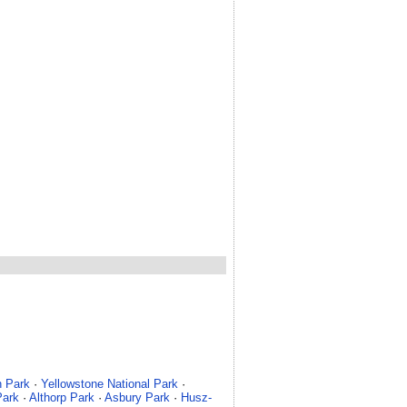
h Park
·
Yellowstone National Park
·
Park
·
Althorp Park
·
Asbury Park
·
Husz-