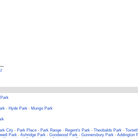
62
 Park
ark
·
Hyde Park
·
Mungo Park
rk
ark City
·
Park Place
·
Park Range
·
Regent's Park
·
Theobalds Park
·
Toxtet
owell Park
·
Ashridge Park
·
Goodwood Park
·
Gunnersbury Park
·
Addington 