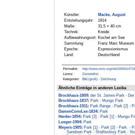
Künstler:
Macke, August
Entstehungsjahr:
1914
Maße:
31,5 × 40 cm
Technik:
Kreide
Aufbewahrungsort:
Kochel am See
Sammlung:
Franz Marc Museum
Epoche:
Expressionismus
Land:
Deutschland
Permalink:
http://www.zeno.org/nid/200041471
Lizenz:
Gemeinfrei
Kategorien:
Bild (groß)
·
Zeichnung
Ähnliche Einträge in anderen Lexika
Brockhaus-1809
:
der St. James-Park
·
Der
Brockhaus-1837
:
Park
·
Mungo Park
Brockhaus-1911
:
Park Range
·
Park [2]
·
P
DamenConvLex-1834
:
Park
Herder-1854
:
Park [2]
·
Park [1]
·
Mungo Pa
Lueger-1904
:
Park
Meyers-1905
:
Park [1]
·
Park [2]
·
Park.
·
P
Sandown Park
·
Shaftesbury Park
·
St