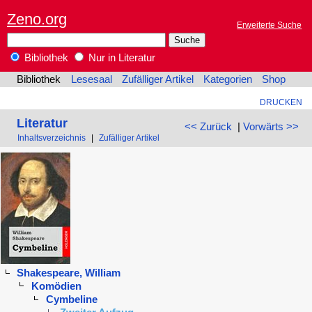
Zeno.org
Erweiterte Suche
Bibliothek
Nur in Literatur
Bibliothek
Lesesaal
Zufälliger Artikel
Kategorien
Shop
DRUCKEN
Literatur
<< Zurück
|
Vorwärts >>
Inhaltsverzeichnis
|
Zufälliger Artikel
Shakespeare, William
Komödien
Cymbeline