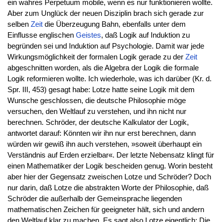
ein wahres Perpetuum mobile, wenn es nur funktionieren wollte.
Aber zum Unglück der neuen Disziplin brach sich gerade zur
selben
Zeit
die Überzeugung Bahn, ebenfalls unter dem
Einflusse englischen
Geistes
, daß Logik auf Induktion zu
begründen sei und Induktion auf Psychologie. Damit war jede
Wirkungsmöglichkeit der formalen Logik gerade zu der
Zeit
abgeschnitten worden, als die Algebra der Logik die formale
Logik reformieren wollte. Ich wiederhole, was ich darüber (Kr. d.
Spr. III, 453) gesagt habe: Lotze hatte seine Logik mit dem
Wunsche geschlossen, die deutsche Philosophie möge
versuchen, den Weltlauf zu verstehen, und ihn nicht nur
berechnen. Schröder, der deutsche Kalkulator der Logik,
antwortet darauf: Könnten wir ihn nur erst berechnen, dann
würden wir gewiß ihn auch verstehen, »soweit überhaupt ein
Verständnis auf Erden erzielbar«. Der letzte Nebensatz klingt für
einen Mathematiker der Logik bescheiden genug. Worin besteht
aber hier der Gegensatz zweischen Lotze und Schröder? Doch
nur darin, daß Lotze die abstrakten Worte der Philosophie, daß
Schröder die außerhalb der Gemeinsprache liegenden
mathematischen Zeichen für geeigneter hält, sich und andern
den Weltlauf klar zu machen. Es sagt also Lotze eigentlich: Die