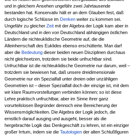
und in gleichem Ansehen ungefähr zwei Jahrtausende
bestanden hat. Konservativ hält er an dem Glauben fest, daß
durch logische Schlüsse im
Denken
weiter zu kommen sei.
Ungefähr zu gleicher
Zeit
mit der Algebra der Logik kam aber in
Deutschland und in den von Deutschland abhängigen östlichen
Ländern die nichteuklidische Geometrie auf, die die
Alleinherrschaft des Euklides ebenso erschütterte. Man darf
aber die
Bedeutung
dieser beiden neuen Disziplinen durchaus
nicht gleichsetzen, trotzdem sie beide unfruchtbar sind.
Unfruchtbar ist die nichteuklidische Geometrie nur darum, weil –
trotzdem sie bewiesen hat, daß unsere dreidimensionale
Geometrie nur ein Spezialfall unter dreien oder unzähligen
Geometrien ist – dieser Spezialfall doch der einzige ist, mit dem
wir klare Raumvorstellungen verbinden können; so ist diese
Lehre praktisch unfruchtbar, aber im Sinne ihrer ganz
vorurteilslosen Begründer dennoch eine Bereicherung der
Wissensmöglichkeiten. Die Algebra der Logik jedoch, die
ernstlich darauf ausging und ausgeht, besser als die
hergebrachte Logik das Denkgeschäft zu lehren, ist ein einziger
großer Irrtum, indem sie die
Tautologien
der alten Schlußfiguren