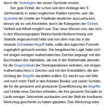
durch die
Tautologien
der neuen Symbole ersetzt.
Der gute Einfall, der schon seit dem Anfange des 9.
Jahrhunderts in vielen englischen Köpfen rumorte, war: die
Quantität
der Urteile am Prädikate deutlicher auszudrücken,
besser als es seit Aristoteles durch die Kategorien der
Einheit
,
Vielheit und Allheit möglich war. Das neue Wissen nun, das sich
in den Wissensgruppen Wahrscheinlichkeitsrechnung und
Statistik angesammelt hatte und von dem man bis in die
neueste
Zeit
keinen
Begriff
hatte, sollte den logischen Formeln
zugänglich gemacht werden. Die hergebrachte Logik hatte sich
mit einigen wenigen mathematischen Zeichen begnügt: mit den
Buchstaben des Alphabets, die wie in der Mathematik abstrakt
für die
Gegenstände
der Denkoperationen eintraten, mit einigen
mathematischen
Zeichen und mit den Kreisbildern, die den
[23]
Umfang der
Begriffe
darstellen sollten. Es steckt nun viel Witz
und noch mehr Fleiß in den Arbeiten Booles und seiner Schüler,
die für die genauere und genaueste Quantifizierung der
Begriffe
und Urteile neue Zeichen erfanden, die ihre gesamte Disziplin im
Laufe weniger Jahrzehnte ausbauten und der Welt ein kostbares
Werkzeug geschenkt zu haben glaubten. Das Werkzeug wäre