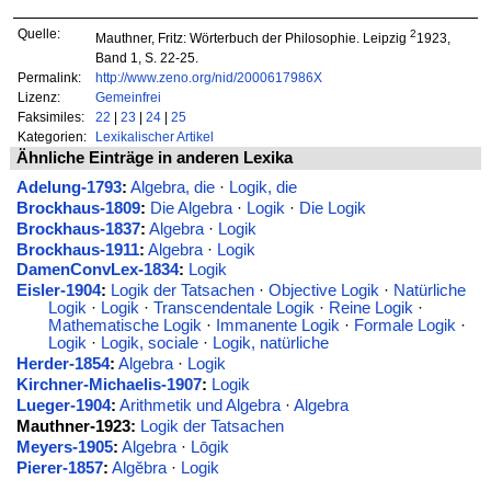
Quelle:
2
Mauthner, Fritz: Wörterbuch der Philosophie. Leipzig
1923,
Band 1, S. 22-25.
Permalink:
http://www.zeno.org/nid/2000617986X
Lizenz:
Gemeinfrei
Faksimiles:
22
|
23
|
24
|
25
Kategorien:
Lexikalischer Artikel
Ähnliche Einträge in anderen Lexika
Adelung-1793
:
Algebra, die
·
Logik, die
Brockhaus-1809
:
Die Algebra
·
Logik
·
Die Logik
Brockhaus-1837
:
Algebra
·
Logik
Brockhaus-1911
:
Algebra
·
Logik
DamenConvLex-1834
:
Logik
Eisler-1904
:
Logik der Tatsachen
·
Objective Logik
·
Natürliche
Logik
·
Logik
·
Transcendentale Logik
·
Reine Logik
·
Mathematische Logik
·
Immanente Logik
·
Formale Logik
·
Logik
·
Logik, sociale
·
Logik, natürliche
Herder-1854
:
Algebra
·
Logik
Kirchner-Michaelis-1907
:
Logik
Lueger-1904
:
Arithmetik und Algebra
·
Algebra
Mauthner-1923:
Logik der Tatsachen
Meyers-1905
:
Algebra
·
Lōgik
Pierer-1857
:
Algĕbra
·
Logik