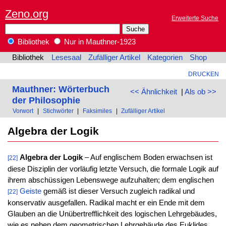
Zeno.org
Erweiterte Suche
Bibliothek
Nur in Mauthner-1923
Bibliothek
Lesesaal
Zufälliger Artikel
Kategorien
Shop
DRUCKEN
Mauthner: Wörterbuch
<< Ähnlichkeit
|
Als ob >>
der Philosophie
Vorwort
|
Stichwörter
|
Faksimiles
|
Zufälliger Artikel
Algebra der Logik
Algebra der Logik
– Auf englischem Boden erwachsen ist
[22]
diese Disziplin der vorläufig letzte Versuch, die formale Logik auf
ihrem abschüssigen Lebenswege aufzuhalten; dem englischen
Geiste
gemäß ist dieser Versuch zugleich radikal und
[22]
konservativ ausgefallen. Radikal macht er ein Ende mit dem
Glauben an die Unübertrefflichkeit des logischen Lehrgebäudes,
wie es neben dem geometrischen Lehrgebäude des Euklides