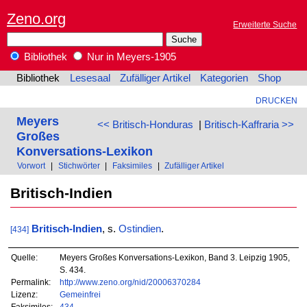
Zeno.org
Erweiterte Suche
Bibliothek
Nur in Meyers-1905
Bibliothek
Lesesaal
Zufälliger Artikel
Kategorien
Shop
DRUCKEN
Meyers
<< Britisch-Honduras
|
Britisch-Kaffraria >>
Großes
Konversations-Lexikon
Vorwort
|
Stichwörter
|
Faksimiles
|
Zufälliger Artikel
Britisch-Indien
Britisch-Indien
, s.
Ostindien
.
[434]
Quelle:
Meyers Großes Konversations-Lexikon, Band 3. Leipzig 1905,
S. 434.
Permalink:
http://www.zeno.org/nid/20006370284
Lizenz:
Gemeinfrei
Faksimiles:
434