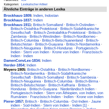
Kategorien:
Lexikalischer Artikel
Ähnliche Einträge in anderen Lexika
Brockhaus-1809
:
Indien, Indostan
Brockhaus-1837
:
Indien
Brockhaus-1911
:
Britisch-Somalland
·
Britisch-Ostindien
·
Britisch-Ostafrika-Protektorat
·
Britisch-Südafrikanische
Gesellschaft
·
Britisch-Zentralafrika-Protektorat
·
Britisch-
Zambesia
·
Britisch-Westindien
·
Britisch-Nordborneo
·
Britisch-Columbia
·
Britisch-Betschuanenland
·
Britisch-
Belutschistan
·
Britisch-Guayana
·
Britisch-Nordamerika
·
Britisch-Neuguinea
·
Britisch-Honduras
·
Portugiesisch-
Indien
·
Stern von Indien
·
Krone von Indien
·
Französisch-
Indien
·
Indien
DamenConvLex-1834
:
Indien
Herder-1854
:
Indien
Meyers-1905:
Britisch-Ostafrika
·
Britisch-Nordborneo
·
Britisch-Nordamerika
·
Britisch-Südafrikanische
Gesellschaft
·
Britisch-Somalland
·
Britisch-Sambesia
·
Britisch-Neuguinea
·
Britisch-Columbia
·
Britisch-Birma
·
Britisch-Belutschistan
·
Britisch-Kaffraria
·
Britisch-
Honduras
·
Britisch-Guayana
·
Niederländisch Indien
·
Portugiesisch-Indien
·
Stern von Äthiopien, von Indien, von
Rumänien
·
Französisch-Indien
·
Indĭen
·
Krone von Indien
Pierer-1857
:
Britisch
·
Britisch-Columbia
·
Ost-Indien
·
Jaune
indien
·
Süd-Indien
·
Stern von Indien
·
Indien [1]
·