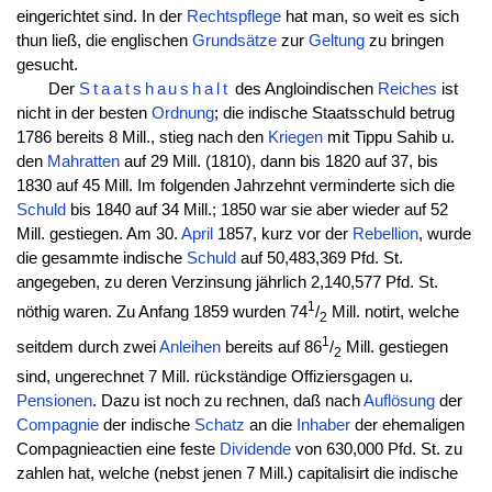
eingerichtet sind. In der
Rechtspflege
hat man, so weit es sich
thun ließ, die englischen
Grundsätze
zur
Geltung
zu bringen
gesucht.
Der
Staatshaushalt
des Angloindischen
Reiches
ist
nicht in der besten
Ordnung
; die indische Staatsschuld betrug
1786 bereits 8 Mill., stieg nach den
Kriegen
mit Tippu Sahib u.
den
Mahratten
auf 29 Mill. (1810), dann bis 1820 auf 37, bis
1830 auf 45 Mill. Im folgenden Jahrzehnt verminderte sich die
Schuld
bis 1840 auf 34 Mill.; 1850 war sie aber wieder auf 52
Mill. gestiegen. Am 30.
April
1857, kurz vor der
Rebellion
, wurde
die gesammte indische
Schuld
auf 50,483,369 Pfd. St.
angegeben, zu deren Verzinsung jährlich 2,140,577 Pfd. St.
1
nöthig waren. Zu Anfang 1859 wurden 74
/
Mill. notirt, welche
2
1
seitdem durch zwei
Anleihen
bereits auf 86
/
Mill. gestiegen
2
sind, ungerechnet 7 Mill. rückständige Offiziersgagen u.
Pensionen
. Dazu ist noch zu rechnen, daß nach
Auflösung
der
Compagnie
der indische
Schatz
an die
Inhaber
der ehemaligen
Compagnieactien eine feste
Dividende
von 630,000 Pfd. St. zu
zahlen hat, welche (nebst jenen 7 Mill.) capitalisirt die indische