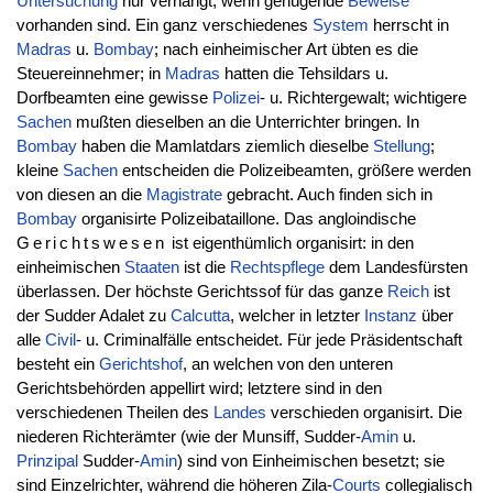
Untersuchung
nur verhängt, wenn genügende
Beweise
vorhanden sind. Ein ganz verschiedenes
System
herrscht in
Madras
u.
Bombay
; nach einheimischer Art übten es die
Steuereinnehmer; in
Madras
hatten die Tehsildars u.
Dorfbeamten eine gewisse
Polizei
- u. Richtergewalt; wichtigere
Sachen
mußten dieselben an die Unterrichter bringen. In
Bombay
haben die Mamlatdars ziemlich dieselbe
Stellung
;
kleine
Sachen
entscheiden die Polizeibeamten, größere werden
von diesen an die
Magistrate
gebracht. Auch finden sich in
Bombay
organisirte Polizeibataillone. Das angloindische
Gerichtswesen
ist eigenthümlich organisirt: in den
einheimischen
Staaten
ist die
Rechtspflege
dem Landesfürsten
überlassen. Der höchste Gerichtssof für das ganze
Reich
ist
der Sudder Adalet zu
Calcutta
, welcher in letzter
Instanz
über
alle
Civil
- u. Criminalfälle entscheidet. Für jede Präsidentschaft
besteht ein
Gerichtshof
, an welchen von den unteren
Gerichtsbehörden appellirt wird; letztere sind in den
verschiedenen Theilen des
Landes
verschieden organisirt. Die
niederen Richterämter (wie der Munsiff, Sudder-
Amin
u.
Prinzipal
Sudder-
Amin
) sind von Einheimischen besetzt; sie
sind Einzelrichter, während die höheren Zila-
Courts
collegialisch