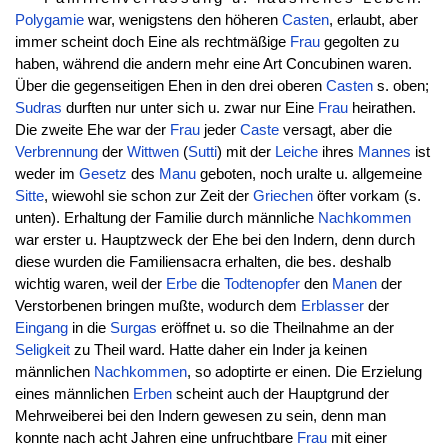
Polygamie
war, wenigstens den höheren
Casten
, erlaubt, aber
immer scheint doch Eine als rechtmäßige
Frau
gegolten zu
haben, während die andern mehr eine Art Concubinen waren.
Über die gegenseitigen Ehen in den drei oberen
Casten
s. oben;
Sudras
durften nur unter sich u. zwar nur Eine
Frau
heirathen.
Die zweite Ehe war der
Frau
jeder
Caste
versagt, aber die
Verbrennung
der
Wittwen
(
Sutti
) mit der
Leiche
ihres
Mannes
ist
weder im
Gesetz
des
Manu
geboten, noch uralte u. allgemeine
Sitte
, wiewohl sie schon zur Zeit der
Griechen
öfter vorkam (s.
unten). Erhaltung der Familie durch männliche
Nachkommen
war erster u. Hauptzweck der Ehe bei den Indern, denn durch
diese wurden die Familiensacra erhalten, die bes. deshalb
wichtig waren, weil der
Erbe
die
Todtenopfer
den
Manen
der
Verstorbenen bringen mußte, wodurch dem
Erblasser
der
Eingang
in die
Surgas
eröffnet u. so die Theilnahme an der
Seligkeit
zu Theil ward. Hatte daher ein Inder ja keinen
männlichen
Nachkommen
, so adoptirte er einen. Die Erzielung
eines männlichen
Erben
scheint auch der Hauptgrund der
Mehrweiberei bei den Indern gewesen zu sein, denn man
konnte nach acht Jahren eine unfruchtbare
Frau
mit einer