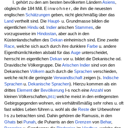
I. gehört zu den am besten bevölkerten Ländern
Asiens
,
obgleich die 184 Mill.
Einwohner
, die ihm die neuesten
englischen
Schätzungen
geben, nicht gleichmäßig über das
Land
vertheilt sind. Die
Haupt
- u. Grundmasse bilden die
eigentlichen
Hindu
od.
Indier
arischen
Stammes
, die
vorzugsweise im
Hindostan
, aber auch in den
Küstenlandschaften des
Dekan
einheimisch sind. Eine zweite
Race
, welche sich auch durch ihre dunklere
Farbe
u. andere
Eigenthümlichkeiten alsbald für das
Auge
unterscheidet,
herrscht im eigentlichen
Dekan
vor u. bildet die Dekanische od.
Dravidische Völkergruppe. Die
Arischen
Indier
sind von den
Dekanischen
Völkern
auch durch die
Sprachen
verschieden,
welche nicht die geringste
Verwandtschaft
zeigen (s.
Indische
Sprachen
u.
Dekanische Sprachen
). Hierzu kommen als ein
drittes
Element
der
Bevölkerung
I-s noch eine
Anzahl
von
kleinen Völkerschaften,
welche meist in den entlegensten
[861]
Gebirgsgegenden wohnen, ein verhältnißmäßig sehr rohes u. oft
fast wildes Leben führen u. wohl als die
Reste
der Urbewohner
I-s zu betrachten sind. Dahin gehören die Ramusis, in den
Ghats
bei
Punah
, die Puharris an den
Grenzen
von
Behar
,