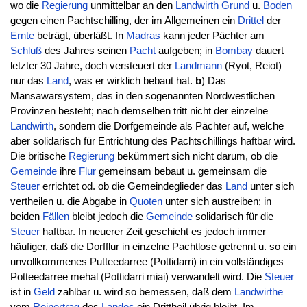
wo die
Regierung
unmittelbar an den
Landwirth
Grund
u.
Boden
gegen einen Pachtschilling, der im Allgemeinen ein
Drittel
der
Ernte
beträgt, überläßt. In
Madras
kann jeder Pächter am
Schluß
des Jahres seinen
Pacht
aufgeben; in
Bombay
dauert
letzter 30 Jahre, doch versteuert der
Landmann
(Ryot, Reiot)
nur das
Land
, was er wirklich bebaut hat.
b
) Das
Mansawarsystem, das in den sogenannten Nordwestlichen
Provinzen besteht; nach demselben tritt nicht der einzelne
Landwirth
, sondern die Dorfgemeinde als Pächter auf, welche
aber solidarisch für Entrichtung des Pachtschillings haftbar wird.
Die britische
Regierung
bekümmert sich nicht darum, ob die
Gemeinde
ihre
Flur
gemeinsam bebaut u. gemeinsam die
Steuer
errichtet od. ob die Gemeindeglieder das
Land
unter sich
vertheilen u. die Abgabe in
Quoten
unter sich austreiben; in
beiden
Fällen
bleibt jedoch die
Gemeinde
solidarisch für die
Steuer
haftbar. In neuerer Zeit geschieht es jedoch immer
häufiger, daß die Dorfflur in einzelne Pachtlose getrennt u. so ein
unvollkommenes Putteedarree (Pottidarri) in ein vollständiges
Potteedarree mehal (Pottidarri miai) verwandelt wird. Die
Steuer
ist in
Geld
zahlbar u. wird so bemessen, daß dem
Landwirthe
vom
Reinertrag
des
Landes
ein Drittheil übrig bleibt. Im