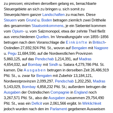
zu pressen; einzelnen derselben gelang es, benachbarte
Steuergebiete an sich zu bringen u. sich somit zu
Steuerpächtern ganzer
Landschaften
zu machen. Diese
Steuern
vom
Grund
u.
Boden
betragen ziemlich zwei Drittheile
des gesammten
Staatseinkommens
, je ein Siebentel kommen
vom
Opium
- u. vom Salzmonopol, etwa der zehnte Theil fließt
aus verschiedenen
Quellen
. Im Verwaltungsjahr von 1855–1856
betrugen nach dem Voranschlage die
Einkünfte
in
Britisch
-
Ostindien 27,692,924 Pfd. St., wovon auf
Bengalen
mit
Nagpore
u.
Pegu
11,684,590, auf die Nordwestlichen Provinzen
5,860,125, auf das
Pendschab
1,214,391, auf
Madras
4,654,032, auf
Bombay
mit
Sindh
u. Satara 4,279,786 Pfd. St.
kamen. Die
Ausgaben
betrugen in derselben Zeit 26,486,919
Pfd. St., u. zwar für
Bengalen
mit Zubehör 13,184,121,
Nordwestprovinzen 2,099,297.
Pendschab
1,202,250,
Madras
5,143,029,
Bombay
4,858,232 Pfd. St.; außerdem betrugen die
Ausgaben
der Ostindischen
Compagnie
in
England
noch
3,267,571 Pfd. St., also die
Ausgaben
zusammen 29,754,490
Pfd. St., was ein
Deficit
von 2,061,566 ergibt. In
Wirklichkeit
jedoch wurden nach den im
Parlament
gegebenen Ausweisen