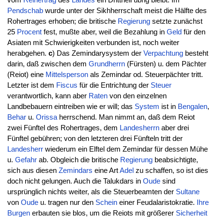
Pendschab
wurde unter der Sikhherrschaft meist die Hälfte des
Rohertrages erhoben; die britische
Regierung
setzte zunächst
25
Procent
fest, mußte aber, weil die Bezahlung in
Geld
für den
Asiaten mit Schwierigkeiten verbunden ist, noch weiter
herabgehen.
c
) Das Zemindarysystem der
Verpachtung
besteht
darin, daß zwischen dem
Grundherrn
(Fürsten) u. dem Pächter
(Reiot) eine
Mittelsperson
als Zemindar od. Steuerpächter tritt.
Letzter ist dem
Fiscus
für die Entrichtung der
Steuer
verantwortlich, kann aber
Raten
von den einzelnen
Landbebauern eintreiben wie er will; das
System
ist in
Bengalen
,
Behar
u.
Orissa
herrschend. Man nimmt an, daß dem Reiot
zwei Fünftel des Rohertrages, dem
Landesherrn
aber drei
Fünftel gebühren; von den letzteren drei Fünfteln tritt der
Landesherr
wiederum ein Elftel dem Zemindar für dessen Mühe
u.
Gefahr
ab. Obgleich die britische
Regierung
beabsichtigte,
sich aus diesen
Zemindars
eine Art
Adel
zu schaffen, so ist dies
doch nicht gelungen. Auch die Talukdars in
Oude
sind
ursprünglich nichts weiter, als die Steuerbeamten der
Sultane
von
Oude
u. tragen nur den
Schein
einer Feudalaristokratie.
Ihre
Burgen
erbauten sie blos, um die Reiots mit größerer
Sicherheit