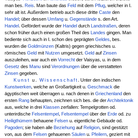
man bes.
Reis
. Man baute das
Feld
mit dem
Pflug
, welcher in I.
sehr alt ist. Außerdem betrieb auch diese dritte
Caste
den
Handel
; über dessen
Umfang
u.
Gegenstände
s. den Art.
Handel
. Gefördert wurde der
Handel
durch
Landstraßen
, deren
schon früher durch einen großen Theil des
Landes
gingen. Man
bediente sich auch in I. schon des geprägten
Geldes
, bes.
wurden die
Goldmünzen
(Kaltris) gegen griechisches u.
römisches
Geld
mit
Nutzen
umgesetzt.
Geld
auf
Zinsen
auszuleihen, war auch ein
Vorrecht
der Vaisyas, u. in dem
Gesetz
des
Manu
sind
Verordnungen
über die verstatteten
Zinsen
gegeben.
Kunst
u.
Wissenschaft
. Unter den indischen
Kunstwerken
, welche an Großartigkeit u.
Geschmack
die
ägyptischen weit überragen u. nach denen in
Griechenland
den
ersten
Rang
behaupten, zeichnen sich bes. die der
Architektonik
aus, welche in drei
Klassen
zerfallen: Tempelgrotten od.
unterirdische
Felsentempel
,
Felsentempel
über der
Erde
od. zu
Heiligthümern
behauene
Felsen
u. eigentliche Gebäude od.
Pagoden
; sie haben alle
Beziehung
auf
Religion
, sind gestützt
von, aus dem
Felsen
gehauenen
Säulen
u.
Pfeilern
, geziert mit