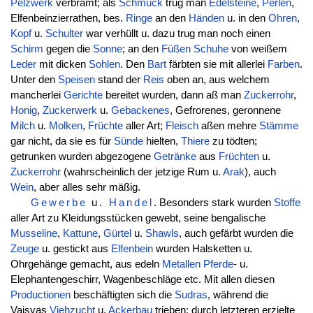
Pelzwerk
verbrämt; als
Schmuck
trug man
Edelsteine
,
Perlen
,
Elfenbeinzierrathen, bes.
Ringe
an den
Händen
u. in den
Ohren
,
Kopf
u.
Schulter
war verhüllt u. dazu trug man noch einen
Schirm
gegen die
Sonne
; an den
Füßen
Schuhe
von weißem
Leder
mit dicken
Sohlen
. Den
Bart
färbten sie mit allerlei
Farben
.
Unter den
Speisen
stand der
Reis
oben an, aus welchem
mancherlei
Gerichte
bereitet wurden, dann aß man
Zuckerrohr
,
Honig
,
Zuckerwerk
u.
Gebackenes
, Gefrorenes, geronnene
Milch
u.
Molken
,
Früchte
aller Art;
Fleisch
aßen mehre
Stämme
gar nicht, da sie es für
Sünde
hielten,
Thiere
zu tödten;
getrunken wurden abgezogene
Getränke
aus
Früchten
u.
Zuckerrohr
(wahrscheinlich der jetzige Rum u.
Arak
), auch
Wein
, aber alles sehr mäßig.
Gewerbe
u.
Handel
. Besonders stark wurden
Stoffe
aller Art zu Kleidungsstücken gewebt, seine bengalische
Musseline
,
Kattune
,
Gürtel
u.
Shawls
, auch gefärbt wurden die
Zeuge
u. gestickt aus
Elfenbein
wurden Halsketten u.
Ohrgehänge gemacht, aus edeln
Metallen
Pferde
- u.
Elephantengeschirr, Wagenbeschläge etc. Mit allen diesen
Productionen
beschäftigten sich die
Sudras
, während die
Vaisyas
Viehzucht
u.
Ackerbau
trieben; durch letzteren erzielte