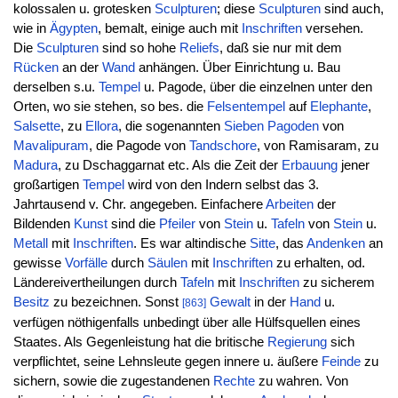
kolossalen u. grotesken
Sculpturen
; diese
Sculpturen
sind auch,
wie in
Ägypten
, bemalt, einige auch mit
Inschriften
versehen.
Die
Sculpturen
sind so hohe
Reliefs
, daß sie nur mit dem
Rücken
an der
Wand
anhängen. Über Einrichtung u. Bau
derselben s.u.
Tempel
u. Pagode, über die einzelnen unter den
Orten, wo sie stehen, so bes. die
Felsentempel
auf
Elephante
,
Salsette
, zu
Ellora
, die sogenannten
Sieben
Pagoden
von
Mavalipuram
, die Pagode von
Tandschore
, von Ramisaram, zu
Madura
, zu Dschaggarnat etc. Als die Zeit der
Erbauung
jener
großartigen
Tempel
wird von den Indern selbst das 3.
Jahrtausend v. Chr. angegeben. Einfachere
Arbeiten
der
Bildenden
Kunst
sind die
Pfeiler
von
Stein
u.
Tafeln
von
Stein
u.
Metall
mit
Inschriften
. Es war altindische
Sitte
, das
Andenken
an
gewisse
Vorfälle
durch
Säulen
mit
Inschriften
zu erhalten, od.
Ländereivertheilungen durch
Tafeln
mit
Inschriften
zu sicherem
Besitz
zu bezeichnen. Sonst
Gewalt
in der
Hand
u.
[863]
verfügen nöthigenfalls unbedingt über alle Hülfsquellen eines
Staates. Als Gegenleistung hat die britische
Regierung
sich
verpflichtet, seine Lehnsleute gegen innere u. äußere
Feinde
zu
sichern, sowie die zugestandenen
Rechte
zu wahren. Von