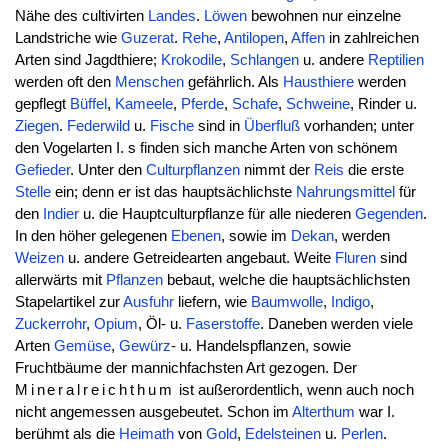
Nähe des cultivirten
Landes
.
Löwen
bewohnen nur einzelne
Landstriche wie
Guzerat
.
Rehe
,
Antilopen
,
Affen
in zahlreichen
Arten sind Jagdthiere;
Krokodile
,
Schlangen
u. andere
Reptilien
werden oft den
Menschen
gefährlich. Als
Hausthiere
werden
gepflegt
Büffel
,
Kameele
,
Pferde
,
Schafe
,
Schweine
, Rinder u.
Ziegen
.
Federwild
u.
Fische
sind in
Überfluß
vorhanden; unter
den Vogelarten I. s finden sich manche Arten von schönem
Gefieder
. Unter den
Culturpflanzen
nimmt der
Reis
die erste
Stelle
ein; denn er ist das hauptsächlichste
Nahrungsmittel
für
den
Indier
u. die Hauptculturpflanze für alle niederen
Gegenden
.
In den höher gelegenen
Ebenen
, sowie im
Dekan
, werden
Weizen
u. andere Getreidearten angebaut. Weite
Fluren
sind
allerwärts mit
Pflanzen
bebaut, welche die hauptsächlichsten
Stapelartikel zur
Ausfuhr
liefern, wie
Baumwolle
,
Indigo
,
Zuckerrohr
,
Opium
, Öl- u.
Faserstoffe
. Daneben werden viele
Arten
Gemüse
,
Gewürz
- u. Handelspflanzen, sowie
Fruchtbäume der mannichfachsten Art gezogen. Der
Mineralreichthum
ist außerordentlich, wenn auch noch
nicht angemessen ausgebeutet. Schon im
Alterthum
war I.
berühmt als die
Heimath
von
Gold
,
Edelsteinen
u.
Perlen
.