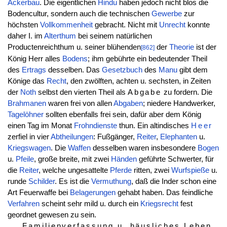
Ackerbau
. Die eigentlichen
Hindu
haben jedoch nicht blos die
Bodencultur, sondern auch die technischen
Gewerbe
zur
höchsten
Vollkommenheit
gebracht. Nicht mit
Unrecht
konnte
daher I. im
Alterthum
bei seinem natürlichen
Productenreichthum u. seiner blühenden
der
Theorie
ist der
[862]
König Herr alles
Bodens
; ihm gebührte ein bedeutender Theil
des
Ertrags
desselben. Das
Gesetzbuch
des
Manu
gibt dem
Könige das
Recht
, den zwölften, achten u. sechsten, in Zeiten
der
Noth
selbst den vierten Theil als
Abgabe
zu fordern. Die
Brahmanen
waren frei von allen
Abgaben
; niedere Handwerker,
Tagelöhner
sollten ebenfalls frei sein, dafür aber dem König
einen Tag im Monat
Frohndienste
thun. Ein altindisches
Heer
zerfiel in vier
Abtheilungen
: Fußgänger,
Reiter
,
Elephanten
u.
Kriegswagen
. Die
Waffen
desselben waren insbesondere
Bogen
u.
Pfeile
, große breite, mit zwei
Händen
geführte Schwerter, für
die
Reiter
, welche ungesattelte
Pferde
ritten, zwei
Wurfspieße
u.
runde
Schilder
. Es ist die
Vermuthung
, daß die Inder schon eine
Art Feuerwaffe bei
Belagerungen
gehabt haben. Das feindliche
Verfahren
scheint sehr mild u. durch ein
Kriegsrecht
fest
geordnet gewesen zu sein.
Familienverfassung u. häusliches Leben
.