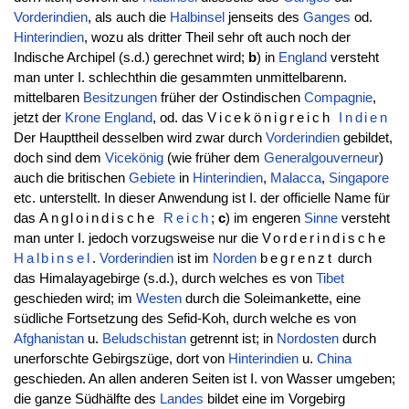
Vorderindien
, als auch die
Halbinsel
jenseits des
Ganges
od.
Hinterindien
, wozu als dritter Theil sehr oft auch noch der
Indische Archipel (s.d.) gerechnet wird;
b
) in
England
versteht
man unter I. schlechthin die gesammten unmittelbarenn.
mittelbaren
Besitzungen
früher der Ostindischen
Compagnie
,
jetzt der
Krone
England
, od. das
Vicekönigreich
Indien
Der Haupttheil desselben wird zwar durch
Vorderindien
gebildet,
doch sind dem
Vicekönig
(wie früher dem
Generalgouverneur
)
auch die britischen
Gebiete
in
Hinterindien
,
Malacca
,
Singapore
etc. unterstellt. In dieser Anwendung ist I. der officielle Name für
das
Angloindische
Reich
;
c
) im engeren
Sinne
versteht
man unter I. jedoch vorzugsweise nur die
Vorderindische
Halbinsel
.
Vorderindien
ist im
Norden
begrenzt
durch
das Himalayagebirge (s.d.), durch welches es von
Tibet
geschieden wird; im
Westen
durch die Soleimankette, eine
südliche Fortsetzung des Sefid-Koh, durch welche es von
Afghanistan
u.
Beludschistan
getrennt ist; in
Nordosten
durch
unerforschte Gebirgszüge, dort von
Hinterindien
u.
China
geschieden. An allen anderen Seiten ist I. von Wasser umgeben;
die ganze Südhälfte des
Landes
bildet eine im Vorgebirg