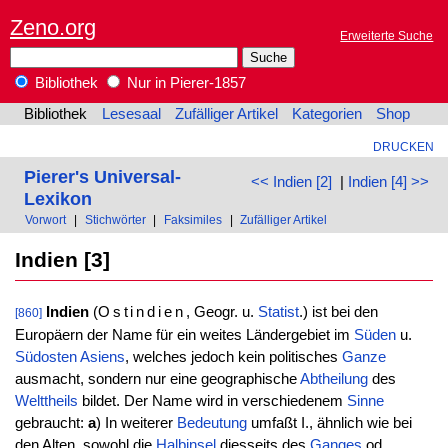
Zeno.org
Erweiterte Suche
Bibliothek
Nur in Pierer-1857
Bibliothek
Lesesaal
Zufälliger Artikel
Kategorien
Shop
DRUCKEN
Pierer's Universal-
<< Indien [2]
|
Indien [4] >>
Lexikon
Vorwort
|
Stichwörter
|
Faksimiles
|
Zufälliger Artikel
Indien [3]
Indien
(
Ostindien
, Geogr. u.
Statist
.) ist bei den
[860]
Europäern der Name für ein weites Ländergebiet im
Süden
u.
Südosten
Asiens
, welches jedoch kein politisches
Ganze
ausmacht, sondern nur eine geographische
Abtheilung
des
Welttheils
bildet. Der Name wird in verschiedenem
Sinne
gebraucht:
a
) In weiterer
Bedeutung
umfaßt I., ähnlich wie bei
den Alten, sowohl die
Halbinsel
diesseits des
Ganges
od.