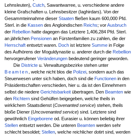
Lehnsleuten),
Cutch
, Sawantwarree, u. verschiedene andere
kleine Grafschaften u. Lehnsbesitzer (Iaghirdars). Von der
Gesammteinnahme dieser
Staaten
fließen kaum 600,000 Pfd.
Sterl. in die
Kassen
des Angloindischen
Reichs
; vor
Ausbruch
der
Rebellion
hatte dagegen das Letztere 1,406,284 Pfd. Sterl.
an jährlichen
Pensionen
an Fürstenfamilien zu zahlen, die der
Herrschaft
entsetzt waren.
Doch
ist letztere
Summe
in Folge
des Aufhörens der Moguldynastie u. anderer durch die
Rebellion
hervorgerufener
Veränderungen
bedeutend geringer geworden.
Die
Districte
u. Verwaltungsbezirke stehen unter
Beamten
, welche nicht blos die
Polizei
, sondern auch das
Steuerwesen unter sich haben, doch sind die
Functionen
in den
Präsidentschaften verschieden, hier u. da ist den Einnehmern
selbst die niedere
Gerichtsbarkeit
übertragen. Den
Beamten
wie
den
Richtern
sind Gehülfen beigegeben, welche theils in
wirklichem Staatsdienst (
Covenanted service
) stehen, theils
bloße Diener (
Uncovenanted service
) sind. Letztere sind
gewöhnlich
Eingeborene
od. Eurasier u. können beliebig ihrer
Stellen
entsetzt werden. Die unteren
Beamten
werden sehr
schlecht besoldet;
Stellen
, welche reichlicher dotirt sind, werden