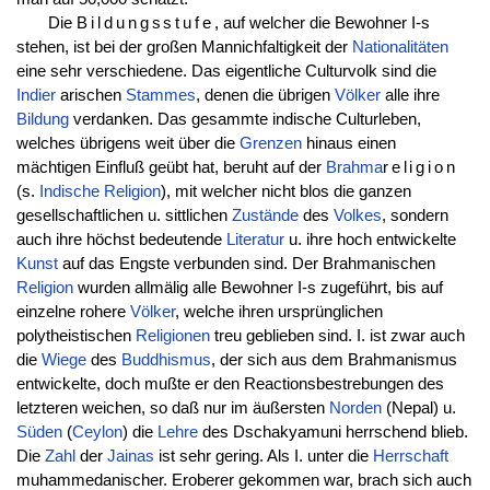
Die
Bildungsstufe
, auf welcher die Bewohner I-s
stehen, ist bei der großen Mannichfaltigkeit der
Nationalitäten
eine sehr verschiedene. Das eigentliche Culturvolk sind die
Indier
arischen
Stammes
, denen die übrigen
Völker
alle ihre
Bildung
verdanken. Das gesammte indische Culturleben,
welches übrigens weit über die
Grenzen
hinaus einen
mächtigen Einfluß geübt hat, beruht auf der
Brahma
religion
(s.
Indische Religion
), mit welcher nicht blos die ganzen
gesellschaftlichen u. sittlichen
Zustände
des
Volkes
, sondern
auch ihre höchst bedeutende
Literatur
u. ihre hoch entwickelte
Kunst
auf das Engste verbunden sind. Der Brahmanischen
Religion
wurden allmälig alle Bewohner I-s zugeführt, bis auf
einzelne rohere
Völker
, welche ihren ursprünglichen
polytheistischen
Religionen
treu geblieben sind. I. ist zwar auch
die
Wiege
des
Buddhismus
, der sich aus dem Brahmanismus
entwickelte, doch mußte er den Reactionsbestrebungen des
letzteren weichen, so daß nur im äußersten
Norden
(Nepal) u.
Süden
(
Ceylon
) die
Lehre
des Dschakyamuni herrschend blieb.
Die
Zahl
der
Jainas
ist sehr gering. Als I. unter die
Herrschaft
muhammedanischer. Eroberer gekommen war, brach sich auch