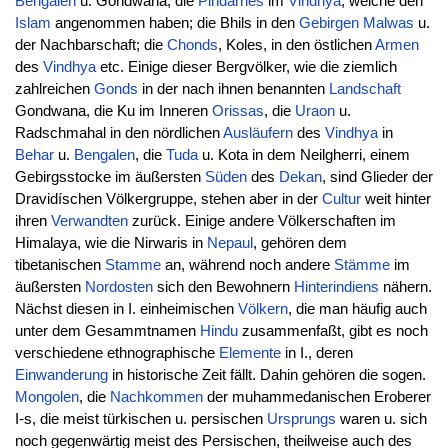
Bengalen
u. Gondwana; die
Pindarries
im
Vindhya
, welche den
Islam
angenommen haben; die Bhils in den
Gebirgen
Malwas
u.
der Nachbarschaft; die
Chonds
, Koles, in den östlichen
Armen
des
Vindhya
etc. Einige dieser Bergvölker, wie die ziemlich
zahlreichen
Gonds
in der nach ihnen benannten
Landschaft
Gondwana, die Ku im Inneren
Orissas
, die
Uraon
u.
Radschmahal in den nördlichen
Ausläufern
des
Vindhya
in
Behar
u.
Bengalen
, die
Tuda
u. Kota in dem Neilgherri, einem
Gebirgsstocke im äußersten
Süden
des
Dekan
, sind Glieder der
Dravidíschen Völkergruppe, stehen aber in der
Cultur
weit hinter
ihren
Verwandten
zurück. Einige andere Völkerschaften im
Himalaya, wie die Nirwaris in
Nepaul
, gehören dem
tibetanischen
Stamme
an, während noch andere
Stämme
im
äußersten
Nordosten
sich den Bewohnern
Hinterindiens
nähern.
Nächst diesen in I. einheimischen
Völkern
, die man häufig auch
unter dem Gesammtnamen
Hindu
zusammenfaßt, gibt es noch
verschiedene ethnographische
Elemente
in I., deren
Einwanderung
in historische Zeit fällt. Dahin gehören die sogen.
Mongolen
, die
Nachkommen
der muhammedanischen Eroberer
I-s, die meist türkischen u. persischen
Ursprungs
waren u. sich
noch gegenwärtig meist des Persischen, theilweise auch des