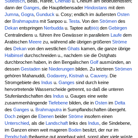
Sutledsch
, Beas, Raree,
Chenab
u. Chelum am bedeutendsten;
dann der
Ganges
, die Hauptlebensader
Hindostans
mit dem
Jumna
,
Gogra
,
Gunduck
u. Cosy; endlich im äußersten
Osten
der
Brahmaputra
mit Sanpoo u.
Testa
. Von den
Strömen
des
Dekan
entspringen
Nerbudda
u. Taptee auf
den
Gebirgen
[860]
Centralindiens u. führen ihre Gewässer in parallelem
Laufe
dem
Arabischen
Meere
zu, während alle übrigen größeren
Ströme
des
Dekan
von den westlichen
Ghats
kamen, die ganze übrige
Halbinsel
durchschneiden u., nachdem sie die Ostghats
durchbrochen haben, in den Bengalischen
Golf
ausmünden, an
dessen
Gestaden
sie
Niederungen
bilden. Zu letzteren
Strömen
gehören Mahanuddi,
Godavery
,
Kistnah
u.
Cauvery
. Die
Stromgebiete des
Indus
u.
Ganges
sind durch keine
hervortretende Wasserscheide getrennt, so daß die unteren
Stufenlandschaften des
Indus
u. Gauges eine weite
zusammenhängende
Tiefebene
bilden, die in
Osten
im
Delta
des
Ganges
u.
Brahmaputra
in Sumpflandschaften übergeht.
Doch
zeigen die
Ebenen
beider
Ströme
insofern einen
Unterschied
, als die
Landschaft
links des
Indus
, die Sindebene,
im Ganzen einen weit mageren
Boden
besitzt, der nur im
Pendschab
theilweise gut angebaut wird, sonst aber viele wüste