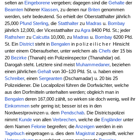
selten an
Eingeborene
vergeben; dagegen sind die
Gehalte
der
Beamten
höherer
Klassen
, zu denen nur
Briten
genommen
werden, sehr bedeutend. So erhielt der Oberstatthalter jährlich
25,000
Pfund
Sterling
, die
Statthalter
zu
Madras
u.
Bombay
jährlich 12,000, der Vicestatthalter zu
Agra
8400 Pfd. St.; jeder
Rathsherr
zu
Calcutta
10,000, zu
Madras
u.
Bombay
6200 Pfd.
St. Ein
District
steht in
Bengalen
in
polizeilicher
Hinsicht
unter einem Oberaufseher, unter welchem als
Chefs
der 15 bis
20
Bezirke
(Thanah) ein Polizeiinspector (Thanahdar) od.
Darogah steht. Letztere sind meist
Muhammedaner
, beziehen
einen jährlichen
Gehalt
von 30–120 Pfd. St. u. haben einen
Schreiber
, einen
Sergeanten
(Dschamadar) u. 20 bis 25
Polizeidiener. Die Localpolizei führen die Dorfwächter, welche
aus den Dorfmitteln unterhalten werden; obgleich man in
Bengalen
deren 167,000 zählt, so wirken sie doch wenig, weil ihr
Einkommen
sehr gering ist; besser ist es in den
Nordwestprovinzen u. dem
Pendschab
. Die Districtspolizei
nimmt
Kunde
von allen
Verbrechen
, welche die
Engländer
unter
dem Namen
Felonie
begreifen; die
Anzeigen
werden in ein
Tagebuch
eingetragen u. dies dem
Magistrat
zugestellt, welcher