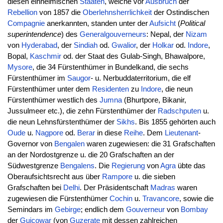
diesen einheimischen
Staaten
, welche vor
Ausbruch
der
Rebellion
von 1857 die
Oberlehnsherrlichkeit
der Ostindischen
Compagnie
anerkannten, standen unter der
Aufsicht
(
Political
superintendence
) des
Generalgouverneurs
: Nepal, der
Nizam
von
Hyderabad
, der
Sindiah
od.
Gwalior
, der
Holkar
od.
Indore
,
Bopal,
Kaschmir
od. der Staat des Gulab-Singh, Bhawalpore,
Mysore
, die 34 Fürstenthümer in Bundelkand, die sechs
Fürstenthümer im
Saugor
- u. Nerbuddaterritorium, die elf
Fürstenthümer unter dem
Residenten
zu
Indore
, die neun
Fürstenthümer westlich des
Jumna
(Bhurtpore, Bikanir,
Jussulmeer etc.), die zehn Fürstenthümer der
Radschputen
u.
die neun Lehnsfürstenthümer der
Sikhs
. Bis 1855 gehörten auch
Oude
u.
Nagpore
od.
Berar
in diese
Reihe
. Dem
Lieutenant
-
Governor von
Bengalen
waren zugewiesen: die 31 Grafschaften
an der Nordostgrenze u. die 20 Grafschaften an der
Südwestgrenze
Bengalens
. Die
Regierung
von
Agra
übte das
Oberaufsichtsrecht aus über
Rampore
u. die sieben
Grafschaften bei
Delhi
. Der Präsidentschaft
Madras
waren
zugewiesen die Fürstenthümer
Cochin
u.
Travancore
, sowie die
Semindars im
Gebirge
; endlich dem
Gouverneur
von
Bombay
der
Guicowar
(von
Guzerate
mit dessen zahlreichen