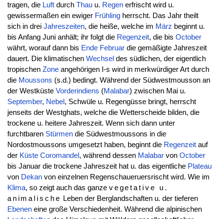
tragen, die
Luft
durch
Thau
u.
Regen
erfrischt wird u.
gewissermaßen ein ewiger
Frühling
herrscht. Das Jahr theilt
sich in drei
Jahreszeiten
, die heiße, welche im
März
beginnt u.
bis Anfang Juni anhält; ihr folgt die
Regenzeit
, die bis
October
währt, worauf dann bis
Ende
Februar
die gemäßigte Jahreszeit
dauert. Die klimatischen
Wechsel
des südlichen, der eigentlich
tropischen
Zone
angehörigen I-s wird in merkwürdiger Art durch
die
Moussons
(s.d.) bedingt. Während der Südwestmousson an
der Westküste
Vorderindiens
(
Malabar
) zwischen Mai u.
September
,
Nebel
, Schwüle u. Regengüsse bringt, herrscht
jenseits der Westghats, welche die Wetterscheide bilden, die
trockene u. heitere Jahreszeit. Wenn sich dann unter
furchtbaren
Stürmen
die Südwestmoussons in die
Nordostmoussons umgesetzt haben, beginnt die
Regenzeit
auf
der
Küste
Coromandel
, während dessen
Malabar
von
October
bis Januar die trockene Jahreszeit hat u. das eigentliche
Plateau
von
Dekan
von einzelnen Regenschaueruersrischt wird. Wie im
Klima
, so zeigt auch das ganze
vegetative u.
animalische
Leben der Berglandschaften u. der tieferen
Ebenen
eine große Verschiedenheit. Während die alpinischen