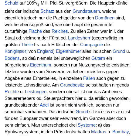
1
Schuld
auf 105
/
Mill. Pfd. St. vergrößern. Die Haupteinkünfte
2
zieht der indische
Schatz
aus den
Grundsteuern
, welche
eigentlich jedoch nur die Pachtgelder von den
Domänen
sind,
welche ebensogroß sind, wie überhaupt die gesammte
culturfähige
Fläche
des
Reiches
. Zu allen Zeiten war in I. der
Staat od. vielmehr der Fürst od.
Landesherr
(gegenwärtig im
größten
Theile
I-s nach Erlöschen der
Compagnie
die
Königin
von
England
)
Eigenthümer
alles indischen
Grund
u.
[864]
Bodens
, so daß niemals bei unbeweglichen
Gütern
ein
bürgerliches
Eigenthum
, sondern nur Nutzungsrechte existirten;
letztere wurden vom Souverän verliehen, meistens gegen
Abgabe eines Erntetheiles, in einzelnen
Fällen
auch gegen zu
leistende Lehnsdienste. Am
Grundbesitz
selbst haften nirgends
Rechte
u.
Leistungen
, sondern überall ist nur das Amt eines
Steuererhebers od. Steuerpächters hier u. da erblich geworden;
grundbesitzender
Adel
ist somit nicht wirklich, sondern nur
scheinbar vorhanden. Das indische
Grund
steuerwesen
ist
für den Europäer zwar sehr verwirrend, im Ganzen aber doch
sehr einfach. Man unterscheidet drei
Systeme
:
a
) das
Ryotwarysystem, in den Präsidentschaften
Madras
u.
Bombay
,