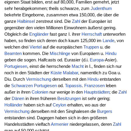
eigenen Staat bilden, erst auf 80,000, Familien gemehrt, jetzt
sehr herabgekommen; theils schwarze, zum
Judenthum
bekehrte Eingeborne, zusammen etwa 150,000, die über die
ganze
Halbinsel
zerstreut sind. Die
Zahl
der Europäer ist
gegenüber den vielen Millionen Einwohnern äußerst gering.
Obgleich die
Engländer
fast ganz I. ihrer
Herrschaft
unterworfen
haben, so finden sich deren doch kaum 125,000 im
Lande
, von
welchen drei
Viertel
auf die europäischen
Truppen
u. die
Beamten
kommen. Die
Mischlinge
von Europäern u.
Hindu
geben die sogen. Halfcasts od. Eurasier (d.i.
Europa
-Asier).
Portugiesen
, einst die herrschende
Macht
in I., finden sich nur
noch in den Städten der
Küste
Malabar
, namentlich zu Goa u.
Diu. Durch
Vermischung
derselben mit den
Hindu
entstanden
die
Schwarzen
Portugiesen
od.
Topassis
.
Franzosen
leben
außer in ihren
Colonien
nur wenige in den
Hauptstädten
; die
Zahl
der
Dänen
in ihren früheren
Besitzungen
ist sehr gering;
Holländer
haben sich auf
Ceylon
erhalten, wo aus der
Vermischung
derselben mit den Singhalesen die
Burgers
entstanden sind. Dagegen haben sich in den größeren
Handelsstädten vielfach
Armenier
niedergelassen, deren
Zahl
man auf 50,000 schätzt.