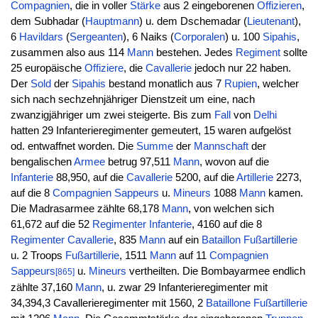
Compagnien
, die in voller
Stärke
aus 2 eingeborenen
Offizieren
,
dem Subhadar (
Hauptmann
) u. dem Dschemadar (
Lieutenant
),
6
Havildars
(
Sergeanten
), 6 Naiks (
Corporalen
) u. 100
Sipahis
,
zusammen also aus 114
Mann
bestehen. Jedes
Regiment
sollte
25 europäische
Offiziere
, die
Cavallerie
jedoch nur 22 haben.
Der
Sold
der
Sipahis
bestand monatlich aus 7
Rupien
, welcher
sich nach sechzehnjähriger Dienstzeit um eine, nach
zwanzigjähriger um zwei steigerte. Bis zum
Fall
von
Delhi
hatten 29 Infanterieregimenter gemeutert, 15 waren aufgelöst
od. entwaffnet worden. Die
Summe
der
Mannschaft
der
bengalischen
Armee
betrug 97,511
Mann
, wovon auf die
Infanterie
88,950, auf die
Cavallerie
5200, auf die
Artillerie
2273,
auf die 8
Compagnien
Sappeurs
u.
Mineurs
1088
Mann
kamen.
Die Madrasarmee zählte 68,178
Mann
, von welchen sich
61,672 auf die 52
Regimenter
Infanterie
, 4160 auf die 8
Regimenter
Cavallerie
, 835
Mann
auf ein
Bataillon
Fußartillerie
u. 2 Troops
Fußartillerie
, 1511
Mann
auf 11
Compagnien
Sappeurs
u.
Mineurs
vertheilten. Die Bombayarmee endlich
[865]
zählte 37,160
Mann
, u. zwar 29 Infanterieregimenter mit
34,394,3 Cavallerieregimenter mit 1560, 2
Bataillone
Fußartillerie