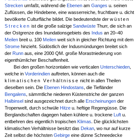
Strecken
umfaßt, während die
Ebenen
am
Ganges
u. seinen
Zuflüssen, die Hindebene, eine wasserreiche, fruchtbare u. dicht
bevölkerte Culturfläche bildet. Die bedeutendste der
wüsten
Strecken
ist die große salzige
Sandwüste
Thurr, die sich an
der Ostgrenze des Inundationsgebiets des
Indus
an 20–40
Meilen
breit u. 100
Meilen
weit sich in gleicher Richtung mit dem
Strome
hinzieht. Südöstlich der Indusmündungen breitet sich
der
Runn
aus, eine 2000 QM. große Morastniederung von
eigenthümlicher Beschaffenheit.
Bei den großen horizontalen wie verticalen
Unterschieden
,
welche in
Vorderindien
auftreten, können auch die
klimatischen Verhältnisse
nicht in allen Theilen
dieselben sein. Die
Ebenen
Hindostans
, die Tiefländer
Bengalens
, sämmtliche niederen Küstenstriche der ganzen
Halbinsel
sind ausgezeichnet durch alle
Erscheinungen
der
Tropenwelt, durch schwüle
Hitze
u. heftige Regengüsse. Die
Berglandschaften dagegen haben kühlere u. trockene
Luft
u.
entbehren des eigentlich tropischen
Klimas
. Die glücklichsten
klimatischen Verhältnisse besitzt das
Dekan
, wo nur auf kurze
Zeit selbst die höchsten
Gebirge
eine dünne Schneedecke