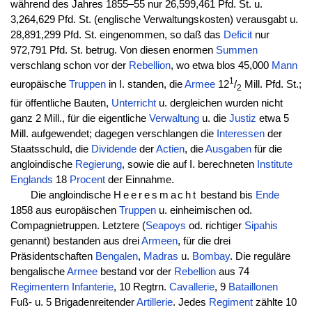
während des Jahres 1855–55 nur 26,599,461 Pfd. St. u.
3,264,629 Pfd. St. (englische Verwaltungskosten) verausgabt u.
28,891,299 Pfd. St. eingenommen, so daß das
Deficit
nur
972,791 Pfd. St. betrug. Von diesen enormen
Summen
verschlang schon vor der
Rebellion
, wo etwa blos 45,000
Mann
1
europäische
Truppen
in I. standen, die
Armee
12
/
Mill. Pfd. St.;
2
für öffentliche Bauten,
Unterricht
u. dergleichen wurden nicht
ganz 2 Mill., für die eigentliche
Verwaltung
u. die
Justiz
etwa 5
Mill. aufgewendet; dagegen verschlangen die
Interessen
der
Staatsschuld, die
Dividende
der
Actien
, die
Ausgaben
für die
angloindische
Regierung
, sowie die auf I. berechneten
Institute
Englands
18
Procent
der Einnahme.
Die angloindische
Heeresmacht
bestand bis
Ende
1858 aus europäischen
Truppen
u. einheimischen od.
Compagnietruppen. Letztere (
Seapoys
od. richtiger
Sipahis
genannt) bestanden aus drei
Armeen
, für die drei
Präsidentschaften
Bengalen
,
Madras
u.
Bombay
. Die reguläre
bengalische
Armee
bestand vor der
Rebellion
aus 74
Regimentern
Infanterie
, 10 Regtrn.
Cavallerie
, 9
Bataillonen
Fuß- u. 5 Brigadenreitender
Artillerie
. Jedes
Regiment
zählte 10