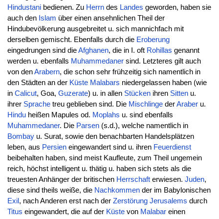
Hindustani
bedienen. Zu
Herrn
des
Landes
geworden, haben sie
auch den
Islam
über einen ansehnlichen Theil der
Hindubevölkerung ausgebreitet u. sich mannichfach mit
derselben gemischt. Ebenfalls durch die
Eroberung
eingedrungen sind die
Afghanen
, die in I. oft
Rohillas
genannt
werden u. ebenfalls
Muhammedaner
sind. Letzteres gilt auch
von den
Arabern
, die schon sehr frühzeitig sich namentlich in
den Städten an der
Küste
Malabars
niedergelassen haben (wie
in
Calicut
, Goa,
Guzerate
) u. in allen
Stücken
ihren
Sitten
u.
ihrer
Sprache
treu geblieben sind. Die
Mischlinge
der
Araber
u.
Hindu
heißen Mapules od.
Moplahs
u. sind ebenfalls
Muhammedaner
. Die
Parsen
(s.d.), welche namentlich in
Bombay
u. Surat, sowie den benachbarten Handelsplätzen
leben, aus
Persien
eingewandert sind u. ihren
Feuerdienst
beibehalten haben, sind meist Kaufleute, zum Theil ungemein
reich, höchst intelligent u. thätig u. haben sich stets als die
treuesten Anhänger der britischen
Herrschaft
erwiesen.
Juden
,
diese sind theils weiße, die
Nachkommen
der im Babylonischen
Exil
, nach Anderen erst nach der
Zerstörung
Jerusalems
durch
Titus
eingewandert, die auf der
Küste
von
Malabar
einen