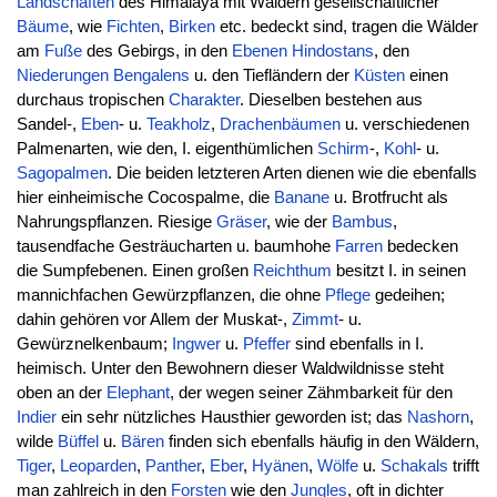
Landschaften
des Himalaya mit Wäldern gesellschaftlicher
Bäume
, wie
Fichten
,
Birken
etc. bedeckt sind, tragen die Wälder
am
Fuße
des Gebirgs, in den
Ebenen
Hindostans
, den
Niederungen
Bengalens
u. den Tiefländern der
Küsten
einen
durchaus tropischen
Charakter
. Dieselben bestehen aus
Sandel-,
Eben
- u.
Teakholz
,
Drachenbäumen
u. verschiedenen
Palmenarten, wie den, I. eigenthümlichen
Schirm
-,
Kohl
- u.
Sagopalmen
. Die beiden letzteren Arten dienen wie die ebenfalls
hier einheimische Cocospalme, die
Banane
u. Brotfrucht als
Nahrungspflanzen. Riesige
Gräser
, wie der
Bambus
,
tausendfache Gesträucharten u. baumhohe
Farren
bedecken
die Sumpfebenen. Einen großen
Reichthum
besitzt I. in seinen
mannichfachen Gewürzpflanzen, die ohne
Pflege
gedeihen;
dahin gehören vor Allem der Muskat-,
Zimmt
- u.
Gewürznelkenbaum;
Ingwer
u.
Pfeffer
sind ebenfalls in I.
heimisch. Unter den Bewohnern dieser Waldwildnisse steht
oben an der
Elephant
, der wegen seiner Zähmbarkeit für den
Indier
ein sehr nützliches Hausthier geworden ist; das
Nashorn
,
wilde
Büffel
u.
Bären
finden sich ebenfalls häufig in den Wäldern,
Tiger
,
Leoparden
,
Panther
,
Eber
,
Hyänen
,
Wölfe
u.
Schakals
trifft
man zahlreich in den
Forsten
wie den
Jungles
, oft in dichter