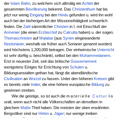
der
Islam
Bahn
, zu welchem sich allmälig ein
Achtel
der
gesammten
Bevölkerung
bekennt. Das
Christenthum
hat bis
jetzt nur wenig
Eingang
bei den
Hindu
gefunden u. wird ihn wohl
auch bei der bisherigen Art der Missionsthätigkeit schwerlich
finden. Die
Zahl
sämmtlicher
Christen
in I. mit Einschluß der
Armenier
(die einen
Erzbischof
zu
Calcutta
haben) u. der sogen.
Thomaschristen
auf
Malabar
(aus
Syrien
eingewanderte
Nestorianer
, weshalb sie früher auch Sorianer genannt wurden)
wird höchstens 1,200,000 betragen. Der einheimische
Unterricht
ist sehr dürftig u. beschränkt, selbst bei den
Muhammedanern
.
Erst in neuester Zeit, seit das britische
Gouvernement
wenigstens Einiges für Errichtung von
Schulen
u.
Bildungsanstalten gethan hat, fängt die abendländische
Civilisation
an
Wurzel
zu fassen. Unter den höheren
Kreisen
gibt
es bereits viele
Indier
, die eine höhere europäische
Bildung
zu
gewinnen streben.
Wie die geistige, so ist auch die
materielle
Cultur
I-s
uralt, wenn auch nicht alle Völkerschaften an derselben in
gleichem
Maße
Theil haben. Die meisten der oben erwähnten
Bergvölker sind nur
Hirten
u.
Jäger
; nur wenige treiben