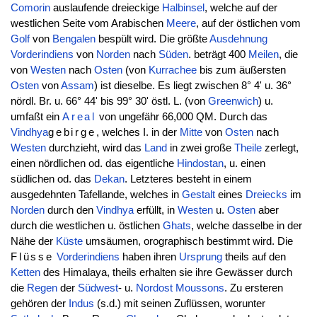
Comorin
auslaufende dreieckige
Halbinsel
, welche auf der
westlichen Seite vom Arabischen
Meere
, auf der östlichen vom
Golf
von
Bengalen
bespült wird. Die größte
Ausdehnung
Vorderindiens
von
Norden
nach
Süden
. beträgt 400
Meilen
, die
von
Westen
nach
Osten
(von
Kurrachee
bis zum äußersten
Osten
von
Assam
) ist dieselbe. Es liegt zwischen 8° 4' u. 36°
nördl. Br. u. 66° 44' bis 99° 30' östl. L. (von
Greenwich
) u.
umfaßt ein
Areal
von ungefähr 66,000 QM. Durch das
Vindhya
gebirge
, welches I. in der
Mitte
von
Osten
nach
Westen
durchzieht, wird das
Land
in zwei große
Theile
zerlegt,
einen nördlichen od. das eigentliche
Hindostan
, u. einen
südlichen od. das
Dekan
. Letzteres besteht in einem
ausgedehnten Tafellande, welches in
Gestalt
eines
Dreiecks
im
Norden
durch den
Vindhya
erfüllt, in
Westen
u.
Osten
aber
durch die westlichen u. östlichen
Ghats
, welche dasselbe in der
Nähe der
Küste
umsäumen, orographisch bestimmt wird. Die
Flüsse
Vorderindiens
haben ihren
Ursprung
theils auf den
Ketten
des Himalaya, theils erhalten sie ihre Gewässer durch
die
Regen
der
Südwest
- u.
Nordost
Moussons
. Zu ersteren
gehören der
Indus
(s.d.) mit seinen Zuflüssen, worunter