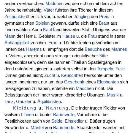
andern vertauschen.
Mädchen
wurden schon mit dem achten
Jahre heirathsfähig;
Väter
führten ihre Töchter in diesem
Zeitpunkte
öffentlich vor, u. welcher
Jüngling
den
Preis
in
gymnastischen
Spielen
gewann, durfte sich eine
Braut
aus
ihnen wählen. Auch
Kauf
fand bisweilen Statt. Übrigens war der
Mann
der Herr u. Gebieter im
Hause
u. die
Frau
stand in steter
Abhängigkeit
von ihm.
Frau
u. Töchter lebten gewöhnlich im
Innern des
Harems
u. empfingen dort die
Besuche
des
Mannes
u. Vaters, aber nicht nach strenger orientalischer
Sitte
eingeschlossen, denn sie nahmen Theil an Spaziergängen in
den Lustgärten, gingen u. opferten selbst in den
Tempeln
.
Feile
Dirnen gab es nicht;
Zucht
u.
Keuschheit
herrschte unter den
jungen Inderinnen, nur um das
Geschenk
eines
Elephanten
sich
preisgegeben zu haben, entehrte ein
Mädchen
nicht. Die
Belustigungen der Inder waren körperliche Übungen,
Musik
u.
Tanz
,
Gaukler
u.
Äquilibristen
.
Kleidung
u.
Nahrung
. Die Inder trugen Kleider von
weißem
Linnen
u. bunter
Baumwolle
, Vornehme u. bei
Festlichkeiten auch von
Seide
;
Einsiedler
u. Büßer trugen
Gewänder u.
Mäntel
von
Baumrinde
. Staatskleider wurden mit