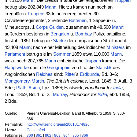
mit 1206
Mann
. Die Gesammtstärke der eingeborenen
Truppen
betrug also 202,849
Mann
. Hierzu kamen nun noch an
irregulären
Truppen
: 33 Infanterieregimenter, 30
Cavallerieregimenter, 2 reitende
Batterien
, 1 Sappeur- u.
Mineurcorps, 1
Corps
Guiden
, zusammen mit 48,500
Mann
;
außerdem bestehen in
Bengalen
u.
Bombay
Polizeibataillone.
Im Jahr 1851 betrug die
Stärke
der europäischen Streitmacht
49,408
Mann
; nach einer Mittheilung des indischen
Ministers
im
Parlament
betrug sie im
Sommer
1859 etwa 110,000
Mann
,
wozu noch 207,765
Mann
einheimische
Truppen
kamen. Die
Hauptwerke
über die
Geographie
von I. u. die
Statistik
des
Angloindischen
Reiches
sind:
Ritter
's
Erdkunde
, Bd. 3–6;
Montgomery-Martin
,
The Brit ish colonies
, Lond. 1849, 3. Aufl., 3
Bde.;
Plath
,
Asien
, Lpz. 1859; Eastwick,
Handbook for
India
,
Lond. 1859, Bd. 1. u. 2.;
Murray
,
Handbook for
India
, ebd. 1859,
2 Bde.
Quelle:
Pierer's Universal-Lexikon, Band 8. Altenburg 1859, S. 860-
866.
Permalink:
http://www.zeno.org/nid/20010174826
Lizenz:
Gemeinfrei
Faksimiles:
860
|
861
|
862
|
863
|
864
|
865
|
866