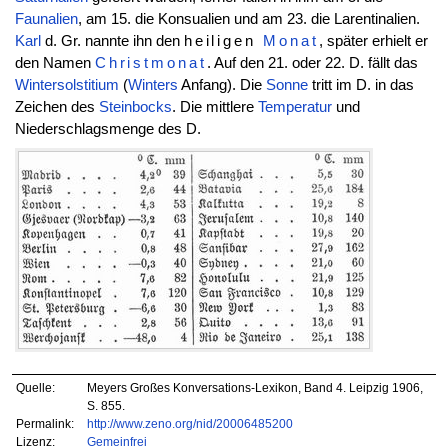
Faunalien
, am 15. die Konsualien und am 23. die Larentinalien.
Karl
d. Gr. nannte ihn den
heiligen
Monat
, später erhielt er
den Namen
Christmonat
. Auf den 21. oder 22. D. fällt das
Wintersolstitium
(
Winters
Anfang). Die
Sonne
tritt im D. in das
Zeichen des
Steinbocks
. Die mittlere
Temperatur
und
Niederschlagsmenge des D.
Quelle:
Meyers Großes Konversations-Lexikon, Band 4. Leipzig 1906,
S. 855.
Permalink:
http://www.zeno.org/nid/20006485200
Lizenz:
Gemeinfrei