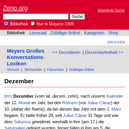
Zeno.org
Erweiterte Suche
Bibliothek
Nur in Meyers-1905
Bibliothek
Lesesaal
Zufälliger Artikel
Kategorien
Shop
DRUCKEN
Meyers Großes
<< Dezedieren
|
Dezemberfreiheit >>
Konversations-
Lexikon
Vorwort
|
Stichwörter
|
Faksimiles
|
Zufälliger Artikel
Dezember
Dezember
(vom lat.
decem
, zehn), nach unserm
Kalender
[855]
der 12.
Monat
im Jahr, bei den
Römern
(vor
Julius Cäsar
) der
10. (daher der Name), da bei diesen das Jahr mit dem 1.
März
begann. Er hatte früher 29, seit
Julius Cäsar
31 Tage und war
dem
Saturnus
gewidmet, weshalb in ihm (am 17.) die
Saturnalien
gefeiert wurden, ferner fallen in ihm am 5. die