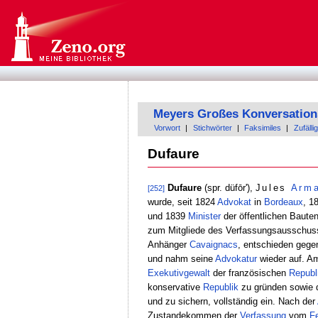
Meyers Großes Konversation
Vorwort
|
Stichwörter
|
Faksimiles
|
Zufällig
Dufaure
Dufaure
(spr. düfōr'),
Jules
Arm
[252]
wurde, seit 1824
Advokat
in
Bordeaux
, 1
und 1839
Minister
der öffentlichen Baute
zum Mitgliede des Verfassungsausschuss
Anhänger
Cavaignacs
, entschieden gege
und nahm seine
Advokatur
wieder auf. Am
Exekutivgewalt
der französischen
Republ
konservative
Republik
zu gründen sowie d
und zu sichern, vollständig ein. Nach der
Zustandekommen der
Verfassung
vom
F