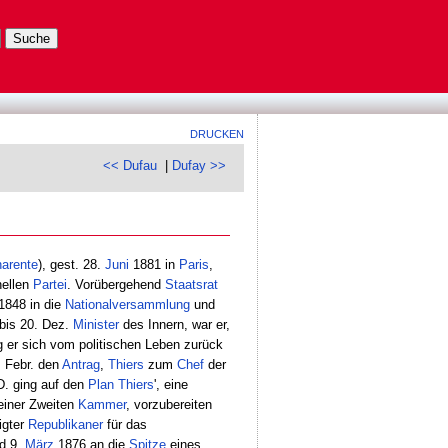
DRUCKEN
<< Dufau
|
Dufay >>
harente
), gest. 28.
Juni
1881 in
Paris
,
nellen
Partei
. Vorübergehend
Staatsrat
1848 in die
Nationalversammlung
und
bis 20. Dez.
Minister
des Innern, war er,
 er sich vom politischen Leben zurück
 Febr. den
Antrag
,
Thiers
zum
Chef
der
D. ging auf den
Plan
Thiers
', eine
einer Zweiten
Kammer
, vorzubereiten
igter
Republikaner
für das
d 9.
März
1876 an die
Spitze
eines