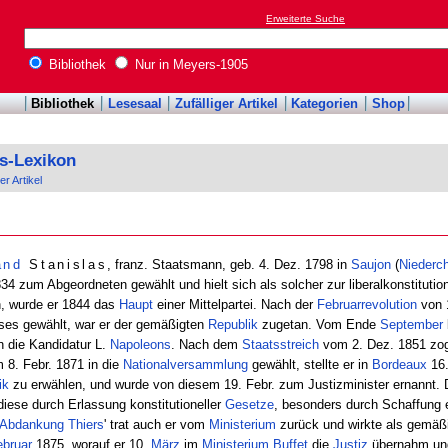
Erweiterte Suche
Bibliothek
Nur in Meyers-1905
Bibliothek
Lesesaal
Zufälliger Artikel
Kategorien
Shop
s-Lexikon
er Artikel
and
Stanislas
, franz. Staatsmann, geb. 4. Dez. 1798 in
Saujon
(
Niederc
834 zum Abgeordneten gewählt und hielt sich als solcher zur liberalkonstitutio
n, wurde er 1844 das
Haupt
einer Mittelpartei. Nach der
Februarrevolution
von 
es gewählt, war er der gemäßigten
Republik
zugetan. Vom Ende
September
n die Kandidatur L.
Napoleons
. Nach dem
Staatsstreich
vom 2. Dez. 1851 zog
 8. Febr. 1871 in die
Nationalversammlung
gewählt, stellte er in
Bordeaux
16.
ik
zu erwählen, und wurde von diesem 19. Febr. zum Justizminister ernannt. 
iese durch Erlassung konstitutioneller
Gesetze
, besonders durch Schaffung 
Abdankung
Thiers
' trat auch er vom
Ministerium
zurück und wirkte als gemäß
ebruar
1875, worauf er 10.
März
im
Ministerium
Buffet
die
Justiz
übernahm un