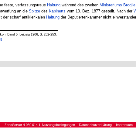
ne feste, verfassungstreue
Haltung
während des zweiten
Ministeriums
Broglie
rwerfung an die
Spitze
des
Kabinetts
vom 13. Dez. 1877 gestellt. Nach der
W
it der scharf antiklerikalen
Haltung
der Deputiertenkammer nicht einverstande
on, Band 5. Leipzig 1906, S. 252-253.
35
ZenoServer 4.030.014
Nutzungsbedingungen
Datenschutzerklärung
Impressum