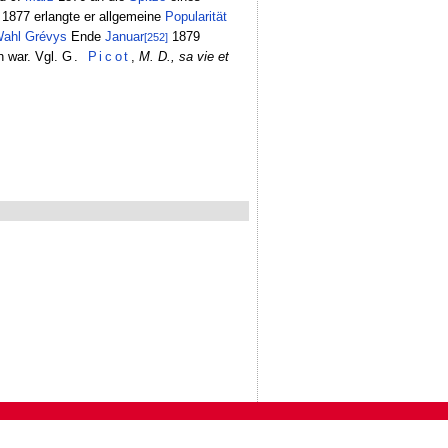
1877 erlangte er allgemeine
Popularität
ahl
Grévys
Ende
Januar
1879
[252]
n war. Vgl.
G.
Picot
,
M. D., sa vie et