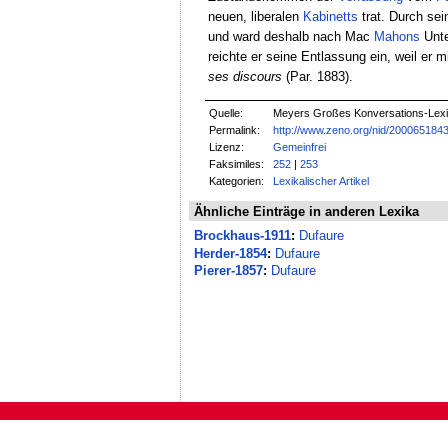
neuen, liberalen
Kabinetts
trat. Durch sei
und ward deshalb nach Mac
Mahons
Unte
reichte er seine Entlassung ein, weil er m
ses discours
(Par. 1883).
Quelle:
Meyers Großes Konversations-Lexik
Permalink:
http://www.zeno.org/nid/200065184
Lizenz:
Gemeinfrei
Faksimiles:
252
|
253
Kategorien:
Lexikalischer Artikel
Ähnliche Einträge in anderen Lexika
Brockhaus-1911
:
Dufaure
Herder-1854
:
Dufaure
Pierer-1857
:
Dufaure