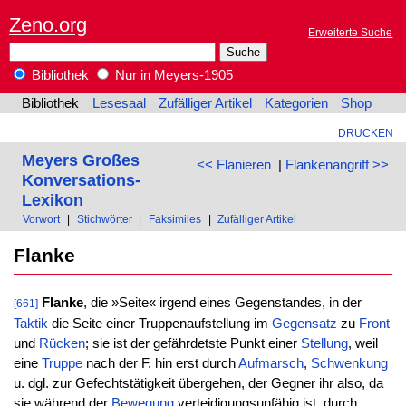
Zeno.org
Erweiterte Suche
Bibliothek
Nur in Meyers-1905
Bibliothek
Lesesaal
Zufälliger Artikel
Kategorien
Shop
DRUCKEN
Meyers Großes
<< Flanieren
|
Flankenangriff >>
Konversations-
Lexikon
Vorwort
|
Stichwörter
|
Faksimiles
|
Zufälliger Artikel
Flanke
Flanke
, die »Seite« irgend eines Gegenstandes, in der
[661]
Taktik
die Seite einer Truppenaufstellung im
Gegensatz
zu
Front
und
Rücken
; sie ist der gefährdetste Punkt einer
Stellung
, weil
eine
Truppe
nach der F. hin erst durch
Aufmarsch
,
Schwenkung
u. dgl. zur Gefechtstätigkeit übergehen, der Gegner ihr also, da
sie während der
Bewegung
verteidigungsunfähig ist, durch