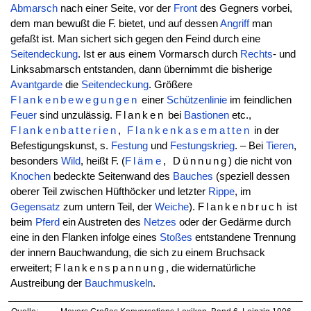
Abmarsch
nach einer Seite, vor der
Front
des Gegners vorbei,
dem man bewußt die F. bietet, und auf dessen
Angriff
man
gefaßt ist. Man sichert sich gegen den Feind durch eine
Seitendeckung
. Ist er aus einem Vormarsch durch
Rechts
- und
Linksabmarsch entstanden, dann übernimmt die bisherige
Avantgarde
die
Seitendeckung
. Größere
Flankenbewegungen
einer
Schützenlinie
im feindlichen
Feuer
sind unzulässig.
Flanken
bei
Bastionen
etc.,
Flankenbatterien
,
Flankenkasematten
in der
Befestigungskunst, s.
Festung
und
Festungskrieg
. – Bei
Tieren
,
besonders
Wild
, heißt F. (
Fläme
, Dünnung
) die nicht von
Knochen
bedeckte Seitenwand des
Bauches
(speziell dessen
oberer Teil zwischen Hüfthöcker und letzter
Rippe
, im
Gegensatz
zum untern Teil, der
Weiche
).
Flankenbruch
ist
beim
Pferd
ein Austreten des
Netzes
oder der Gedärme durch
eine in den Flanken infolge eines
Stoßes
entstandene Trennung
der innern Bauchwandung, die sich zu einem Bruchsack
erweitert;
Flankenspannung
, die widernatürliche
Austreibung der
Bauchmuskeln
.