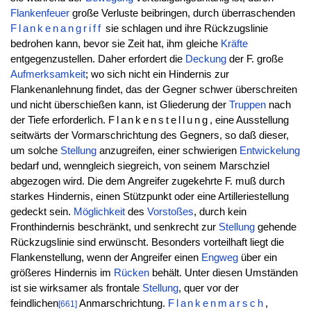
Flankenfeuer
große Verluste beibringen, durch überraschenden
Flankenangriff
sie schlagen und ihre Rückzugslinie
bedrohen kann, bevor sie Zeit hat, ihm gleiche
Kräfte
entgegenzustellen. Daher erfordert die
Deckung
der F. große
Aufmerksamkeit
; wo sich nicht ein Hindernis zur
Flankenanlehnung findet, das der Gegner schwer überschreiten
und nicht überschießen kann, ist Gliederung der
Truppen
nach
der Tiefe erforderlich.
Flankenstellung
, eine Ausstellung
seitwärts der Vormarschrichtung des Gegners, so daß dieser,
um solche
Stellung
anzugreifen, einer schwierigen
Entwickelung
bedarf und, wenngleich siegreich, von seinem Marschziel
abgezogen wird. Die dem Angreifer zugekehrte F. muß durch
starkes Hindernis, einen Stützpunkt oder eine Artilleriestellung
gedeckt sein.
Möglichkeit
des
Vorstoßes
, durch kein
Fronthindernis beschränkt, und senkrecht zur
Stellung
gehende
Rückzugslinie sind erwünscht. Besonders vorteilhaft liegt die
Flankenstellung, wenn der Angreifer einen
Engweg
über ein
größeres Hindernis im
Rücken
behält. Unter diesen Umständen
ist sie wirksamer als frontale
Stellung
, quer vor der
feindlichen
Anmarschrichtung.
Flankenmarsch
,
[661]