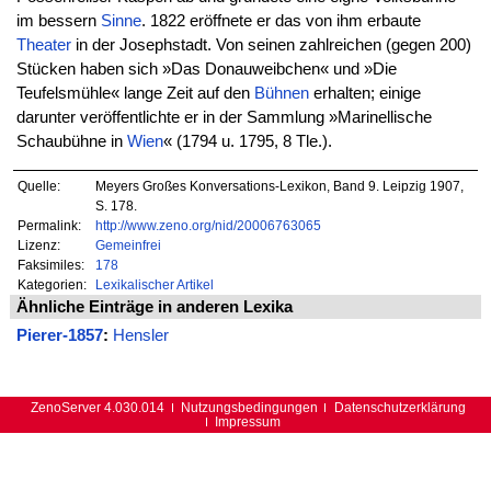
im bessern
Sinne
. 1822 eröffnete er das von ihm erbaute
Theater
in der Josephstadt. Von seinen zahlreichen (gegen 200)
Stücken haben sich »Das Donauweibchen« und »Die
Teufelsmühle« lange Zeit auf den
Bühnen
erhalten; einige
darunter veröffentlichte er in der Sammlung »Marinellische
Schaubühne in
Wien
« (1794 u. 1795, 8 Tle.).
Quelle:
Meyers Großes Konversations-Lexikon, Band 9. Leipzig 1907,
S. 178.
Permalink:
http://www.zeno.org/nid/20006763065
Lizenz:
Gemeinfrei
Faksimiles:
178
Kategorien:
Lexikalischer Artikel
Ähnliche Einträge in anderen Lexika
Pierer-1857
:
Hensler
ZenoServer 4.030.014
Nutzungsbedingungen
Datenschutzerklärung
Impressum