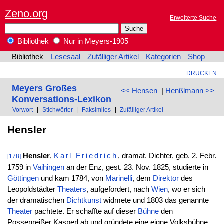
Zeno.org
Erweiterte Suche
Bibliothek
Nur in Meyers-1905
Bibliothek
Lesesaal
Zufälliger Artikel
Kategorien
Shop
DRUCKEN
Meyers Großes
<< Hensen
|
Henßlmann >>
Konversations-Lexikon
Vorwort
|
Stichwörter
|
Faksimiles
|
Zufälliger Artikel
Hensler
Hensler
,
Karl
Friedrich
, dramat. Dichter, geb. 2. Febr.
[178]
1759 in
Vaihingen
an der Enz, gest. 23. Nov. 1825, studierte in
Göttingen
und kam 1784, von
Marinelli
, dem
Direktor
des
Leopoldstädter
Theaters
, aufgefordert, nach
Wien
, wo er sich
der dramatischen
Dichtkunst
widmete und 1803 das genannte
Theater
pachtete. Er schaffte auf dieser
Bühne
den
Possenreißer Kasperl ab und gründete eine eigne Volksbühne