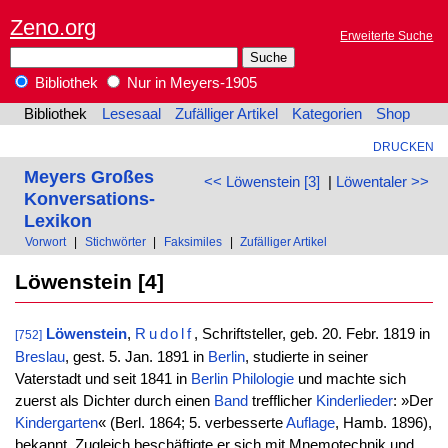
Zeno.org
Erweiterte Suche
Bibliothek
Nur in Meyers-1905
Bibliothek
Lesesaal
Zufälliger Artikel
Kategorien
Shop
DRUCKEN
Meyers Großes
<< Löwenstein [3]
|
Löwentaler >>
Konversations-
Lexikon
Vorwort
|
Stichwörter
|
Faksimiles
|
Zufälliger Artikel
Löwenstein [4]
Löwenstein
,
Rudolf
, Schriftsteller, geb. 20. Febr. 1819 in
[752]
Breslau
, gest. 5. Jan. 1891 in
Berlin
, studierte in seiner
Vaterstadt und seit 1841 in
Berlin
Philologie
und machte sich
zuerst als Dichter durch einen
Band
trefflicher
Kinderlieder
: »Der
Kindergarten
« (Berl. 1864; 5. verbesserte
Auflage
, Hamb. 1896),
bekannt. Zugleich beschäftigte er sich mit Mnemotechnik und