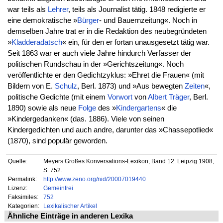
war teils als
Lehrer
, teils als Journalist tätig. 1848 redigierte er
eine demokratische »
Bürger
- und Bauernzeitung«. Noch in
demselben Jahre trat er in die Redaktion des neubegründeten
»
Kladderadatsch
« ein, für den er fortan unausgesetzt tätig war.
Seit 1863 war er auch viele Jahre hindurch Verfasser der
politischen Rundschau in der »Gerichtszeitung«. Noch
veröffentlichte er den Gedichtzyklus: »Ehret die Frauen« (mit
Bildern von E.
Schulz
, Berl. 1873) und »Aus bewegten
Zeiten
«,
politische Gedichte (mit einem
Vorwort
von
Albert
Träger
, Berl.
1890) sowie als neue
Folge
des »
Kindergartens
« die
»Kindergedanken« (das. 1886). Viele von seinen
Kindergedichten und auch andre, darunter das »Chassepotlied«
(1870), sind populär geworden.
Quelle:
Meyers Großes Konversations-Lexikon, Band 12. Leipzig 1908,
S. 752.
Permalink:
http://www.zeno.org/nid/20007019440
Lizenz:
Gemeinfrei
Faksimiles:
752
Kategorien:
Lexikalischer Artikel
Ähnliche Einträge in anderen Lexika