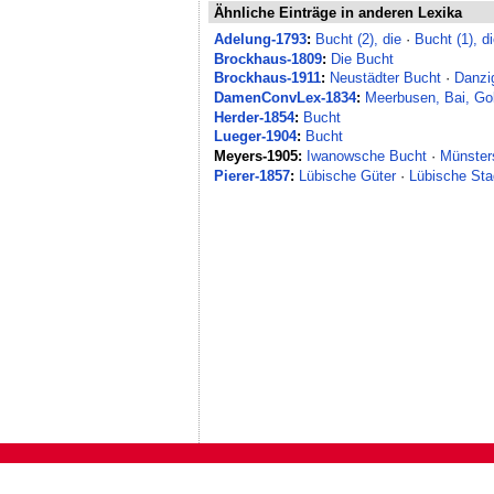
Ähnliche Einträge in anderen Lexika
Adelung-1793
:
Bucht (2), die
·
Bucht (1), d
Brockhaus-1809
:
Die Bucht
Brockhaus-1911
:
Neustädter Bucht
·
Danzi
DamenConvLex-1834
:
Meerbusen, Bai, Gol
Herder-1854
:
Bucht
Lueger-1904
:
Bucht
Meyers-1905:
Iwanowsche Bucht
·
Münster
Pierer-1857
:
Lübische Güter
·
Lübische Stad