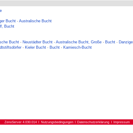
ie
ger Bucht
·
Australische Bucht
f, Bucht
sche Bucht
·
Neustädter Bucht
·
Australische Bucht, Große
·
Bucht
·
Danzige
tstiftsdörfer
·
Kieler Bucht
·
Bucht
·
Kamiesch-Bucht
ZenoServer 4.030.014
Nutzungsbedingungen
Datenschutzerklärung
Impressum