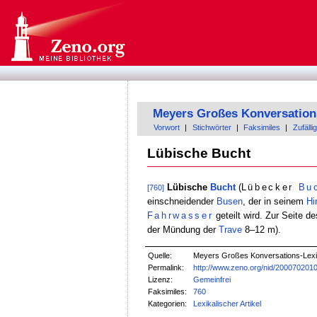
Meyers Großes Konversation
Vorwort
|
Stichwörter
|
Faksimiles
|
Zufällig
Lübische Bucht
Lübische
Bucht
(
Lübecker
Bu
[760]
einschneidender
Busen
, der in seinem
Hi
Fahrwasser
geteilt wird. Zur Seite d
der Mündung der
Trave
8–12 m).
Quelle:
Meyers Großes Konversations-Lexik
Permalink:
http://www.zeno.org/nid/200070201
Lizenz:
Gemeinfrei
Faksimiles:
760
Kategorien:
Lexikalischer Artikel