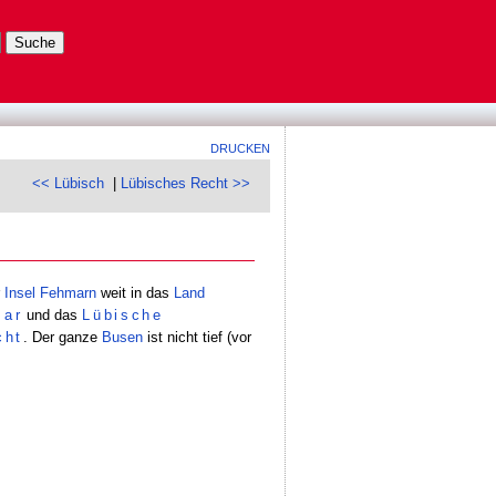
DRUCKEN
<< Lübisch
|
Lübisches Recht >>
r
Insel
Fehmarn
weit in das
Land
mar
und das
Lübische
cht
. Der ganze
Busen
ist nicht tief (vor