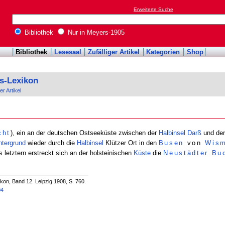
Erweiterte Suche
Bibliothek
Nur in Meyers-1905
Bibliothek
Lesesaal
Zufälliger Artikel
Kategorien
Shop
s-Lexikon
er Artikel
cht
), ein an der deutschen Ostseeküste zwischen der
Halbinsel
Darß
und de
ntergrund
wieder durch die
Halbinsel
Klützer Ort in den
Busen
von
Wis
es letztern erstreckt sich an der holsteinischen
Küste
die
Neustädter Bu
on, Band 12. Leipzig 1908, S. 760.
04