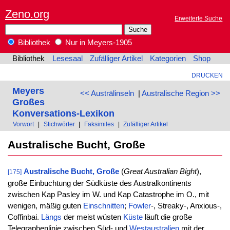
Zeno.org
Erweiterte Suche
Bibliothek
Nur in Meyers-1905
Bibliothek
Lesesaal
Zufälliger Artikel
Kategorien
Shop
DRUCKEN
Meyers
<< Austrālinseln
|
Australische Region >>
Großes
Konversations-Lexikon
Vorwort
|
Stichwörter
|
Faksimiles
|
Zufälliger Artikel
Australische Bucht, Große
Australische Bucht, Große
(
Great Australian Bight
),
[175]
große Einbuchtung der Südküste des Australkontinents
zwischen Kap Pasley im W. und Kap Catastrophe im O., mit
wenigen, mäßig guten
Einschnitten
;
Fowler
-, Streaky-, Anxious-,
Coffinbai.
Längs
der meist wüsten
Küste
läuft die große
Telegraphenlinie zwischen Süd- und
Westaustralien
mit der