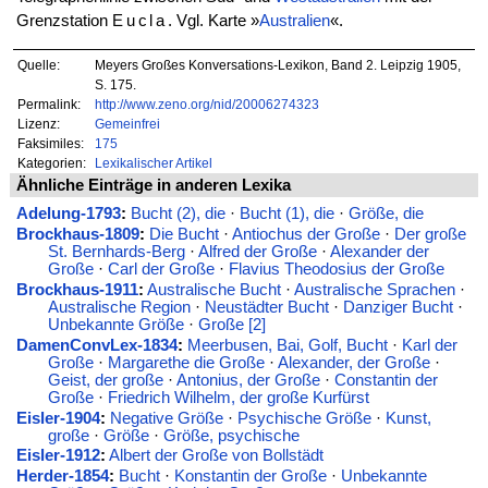
Grenzstation
Eucla
. Vgl. Karte »
Australien
«.
Quelle:
Meyers Großes Konversations-Lexikon, Band 2. Leipzig 1905,
S. 175.
Permalink:
http://www.zeno.org/nid/20006274323
Lizenz:
Gemeinfrei
Faksimiles:
175
Kategorien:
Lexikalischer Artikel
Ähnliche Einträge in anderen Lexika
Adelung-1793
:
Bucht (2), die
·
Bucht (1), die
·
Größe, die
Brockhaus-1809
:
Die Bucht
·
Antiochus der Große
·
Der große
St. Bernhards-Berg
·
Alfred der Große
·
Alexander der
Große
·
Carl der Große
·
Flavius Theodosius der Große
Brockhaus-1911
:
Australische Bucht
·
Australische Sprachen
·
Australische Region
·
Neustädter Bucht
·
Danziger Bucht
·
Unbekannte Größe
·
Große [2]
DamenConvLex-1834
:
Meerbusen, Bai, Golf, Bucht
·
Karl der
Große
·
Margarethe die Große
·
Alexander, der Große
·
Geist, der große
·
Antonius, der Große
·
Constantin der
Große
·
Friedrich Wilhelm, der große Kurfürst
Eisler-1904
:
Negative Größe
·
Psychische Größe
·
Kunst,
große
·
Größe
·
Größe, psychische
Eisler-1912
:
Albert der Große von Bollstädt
Herder-1854
:
Bucht
·
Konstantin der Große
·
Unbekannte