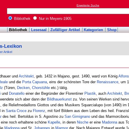
Erweiterte Suche
Bibliothek
Nur in Meyers-1905
Bibliothek
Lesesaal
Zufälliger Artikel
Kategorien
Shop
s-Lexikon
er Artikel
ildhauer und
Architekt
, geb. 1432 in Majano, gest. 1490, ward von König
Alfons
Reale
und die
Porta
Capuana
, eins der schönsten Tore der
Renaissance
, um 1
lz
(Türen,
Decken
,
Chorstühle
etc.) tätig.
i
und
Donatello
einer der Begründer der Florentiner
Plastik
, auch
Architekt
,
Br
, wendete sich aber dann der
Bildhauerkunst
zu. Von seinen Werken sind herv
z
, die Reliefmedaillons Giottos und des Musikers Squarcialupo (von 1490) i
l in
Santa
Croce
zu
Florenz
, mit fünf Bildern aus dem Leben des heil. Franz
r
des heil. Bertoldus in S. Agostino zu
San Gimignano
und das Marmorcibori
 eine noch erhaltene schöne
Kapelle
, in deren
Nische
er eine
Madonna
aus To
die
Madonna
und St.
Johannes
in
Marmor
dar. Nach Majanos Entwurf wurde 1