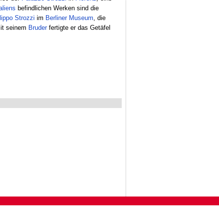
taliens
befindlichen Werken sind die
lippo
Strozzi
im
Berliner
Museum
, die
mit seinem
Bruder
fertigte er das Getäfel