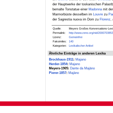
der Hauptwerke der toskanischen Palastb
bemalte Tonstatue einer
Madonna
mit d
Marmorbüste desselben im
Louvre
zu
Par
der Sagrestia nuova im Dom zu
Florenz
,
Quelle:
Meyers Großes Konversations-Lexik
Permalink:
http://www.zeno.org/nid/200070385
Lizenz:
Gemeinfrei
Faksimiles:
140
Kategorien:
Lexikalischer Artikel
Ähnliche Einträge in anderen Lexika
Brockhaus-1911
:
Majano
Herder-1854
:
Majano
Meyers-1905:
Dante da Majāno
Pierer-1857
:
Majāno