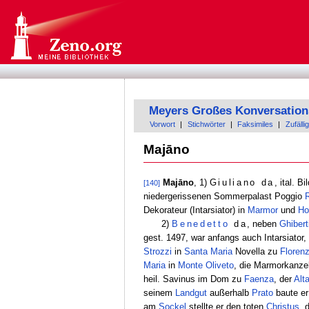
Meyers Großes Konversation
Vorwort
|
Stichwörter
|
Faksimiles
|
Zufällig
Majāno
Majāno
, 1)
Giuliano da
, ital. B
[140]
niedergerissenen Sommerpalast Poggio
Dekorateur (Intarsiator) in
Marmor
und
Ho
2)
Benedetto
da
, neben
Ghibert
gest. 1497, war anfangs auch Intarsiator
Strozzi
in
Santa Maria
Novella zu
Floren
Maria
in
Monte Oliveto
, die Marmorkanze
heil. Savinus im Dom zu
Faenza
, der
Alta
seinem
Landgut
außerhalb
Prato
baute er
am
Sockel
stellte er den toten
Christus
, 