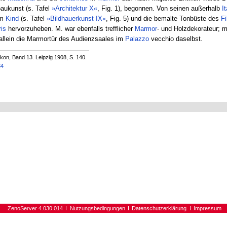
aukunst (s. Tafel
»Architektur X«
, Fig. 1), begonnen. Von seinen außerhalb
I
em
Kind
(s. Tafel
»Bildhauerkunst IX«
, Fig. 5) und die bemalte Tonbüste des
Fi
is
hervorzuheben. M. war ebenfalls trefflicher
Marmor
- und Holzdekorateur; 
 allein die Marmortür des Audienzsaales im
Palazzo
vecchio daselbst.
on, Band 13. Leipzig 1908, S. 140.
34
ZenoServer 4.030.014
Nutzungsbedingungen
Datenschutzerklärung
Impressum