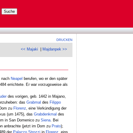
DRUCKEN
<< Majaki
|
Majdanpek >>
nach
Neapel
berufen, wo er den später
484 errichtete. Er war vorzugsweise als
uder
des vorigen, geb. 1442 in Majano,
orzuheben: das
Grabmal
des
Filippo
m Dom zu
Florenz
, eine Verkündigung der
iskus (um 1475), das
Grabdenkmal
des
um in San Domenico zu
Siena
. Bei
n anbrachte (jetzt im Dom zu
Prato
);
489 der
Palazzo
Strozzi
in
Florenz
, eins