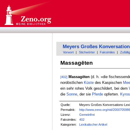
Meyers Großes Konversation
Vorwort
|
Stichwörter
|
Faksimiles
|
Zufällig
Massagēten
Massagēten
(d. h. »die fischessen
[402]
nordöstlichen
Küste
des Kaspischen
Mee
ein sehr rohes Volk geschildert, bei dem
die
Sonne
, der sie
Pferde
opferten.
Kyros
Quelle:
Meyers Großes Konversations-Lexik
Permalink:
http://www.zeno.org/nid/200070598
Lizenz:
Gemeinfrei
Faksimiles:
402
Kategorien:
Lexikalischer Artikel