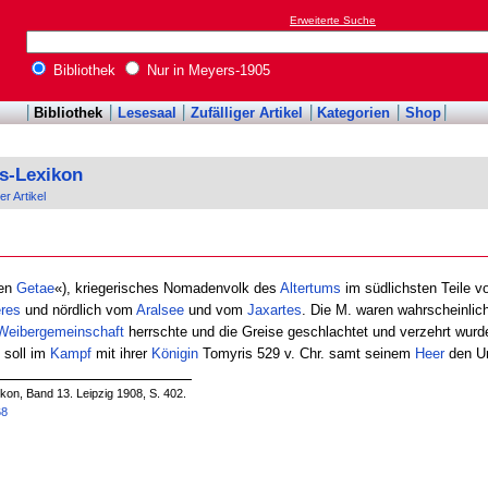
Erweiterte Suche
Bibliothek
Nur in Meyers-1905
Bibliothek
Lesesaal
Zufälliger Artikel
Kategorien
Shop
s-Lexikon
er Artikel
den
Getae
«), kriegerisches Nomadenvolk des
Altertums
im südlichsten Teile 
res
und nördlich vom
Aralsee
und vom
Jaxartes
. Die M. waren wahrscheinlic
Weibergemeinschaft
herrschte und die Greise geschlachtet und verzehrt wurde
soll im
Kampf
mit ihrer
Königin
Tomyris 529 v. Chr. samt seinem
Heer
den Un
on, Band 13. Leipzig 1908, S. 402.
68