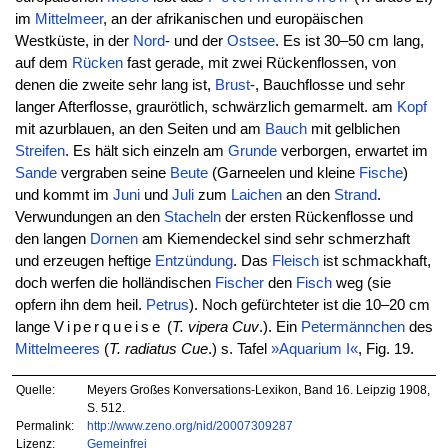
im
Mittelmeer
, an der afrikanischen und europäischen
Westküste, in der
Nord
- und der
Ostsee
. Es ist 30–50 cm lang,
auf dem
Rücken
fast gerade, mit zwei Rückenflossen, von
denen die zweite sehr lang ist,
Brust
-, Bauchflosse und sehr
langer Afterflosse, graurötlich, schwärzlich gemarmelt. am
Kopf
mit azurblauen, an den Seiten und am
Bauch
mit gelblichen
Streifen
. Es hält sich einzeln am
Grunde
verborgen, erwartet im
Sande
vergraben seine
Beute
(Garneelen und kleine
Fische
)
und kommt im
Juni
und
Juli
zum
Laichen
an den
Strand
.
Verwundungen an den
Stacheln
der ersten Rückenflosse und
den langen
Dornen
am Kiemendeckel sind sehr schmerzhaft
und erzeugen heftige
Entzündung
. Das
Fleisch
ist schmackhaft,
doch werfen die holländischen
Fischer
den
Fisch
weg (sie
opfern ihn dem heil.
Petrus
). Noch gefürchteter ist die 10–20 cm
lange
Viperqueise
(
T. vipera
Cuv
.). Ein
Petermännchen
des
Mittelmeeres
(
T. radiatus
Cue
.) s. Tafel
»Aquarium I«
, Fig. 19.
Quelle:
Meyers Großes Konversations-Lexikon, Band 16. Leipzig 1908,
S. 512.
Permalink:
http://www.zeno.org/nid/20007309287
Lizenz:
Gemeinfrei