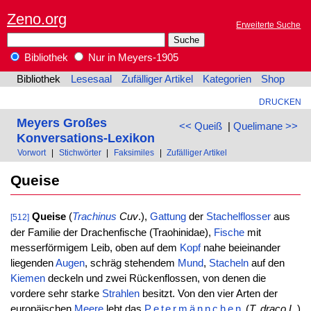
Zeno.org
Erweiterte Suche
Bibliothek
Nur in Meyers-1905
Bibliothek
Lesesaal
Zufälliger Artikel
Kategorien
Shop
DRUCKEN
Meyers Großes
<< Queiß
|
Quelimane >>
Konversations-Lexikon
Vorwort
|
Stichwörter
|
Faksimiles
|
Zufälliger Artikel
Queise
Queise
(
Trachinus
Cuv
.),
Gattung
der
Stachelflosser
aus
[512]
der Familie der Drachenfische (Traohinidae),
Fische
mit
messerförmigem Leib, oben auf dem
Kopf
nahe beieinander
liegenden
Augen
, schräg stehendem
Mund
,
Stacheln
auf den
Kiemen
deckeln und zwei Rückenflossen, von denen die
vordere sehr starke
Strahlen
besitzt. Von den vier Arten der
europäischen
Meere
lebt das
Petermännchen
(
T. draco
L
.)