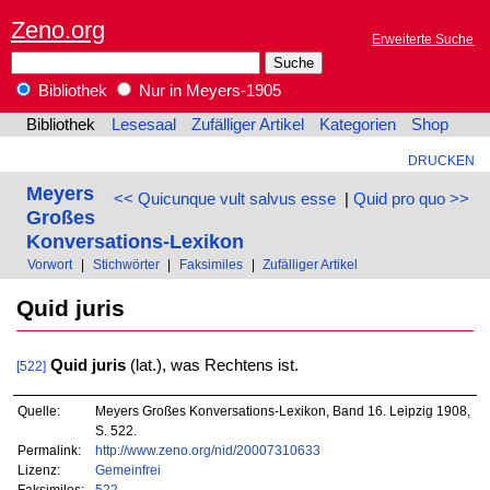
Zeno.org
Erweiterte Suche
Bibliothek
Nur in Meyers-1905
Bibliothek
Lesesaal
Zufälliger Artikel
Kategorien
Shop
DRUCKEN
Meyers
<< Quicunque vult salvus esse
|
Quid pro quo >>
Großes
Konversations-Lexikon
Vorwort
|
Stichwörter
|
Faksimiles
|
Zufälliger Artikel
Quid juris
Quid juris
(lat.), was Rechtens ist.
[522]
Quelle:
Meyers Großes Konversations-Lexikon, Band 16. Leipzig 1908,
S. 522.
Permalink:
http://www.zeno.org/nid/20007310633
Lizenz:
Gemeinfrei
Faksimiles:
522