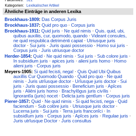
Kategorien:
Lexikalischer Artikel
Ähnliche Einträge in anderen Lexika
Brockhaus-1809
:
Das Corpus Juris
Brockhaus-1837
:
Quid pro quo
·
Corpus juris
Brockhaus-1911
:
Quid juris
·
Ne quid nimis
·
Quis. quid, ubi,
quibus auxiliis, cur, quomodo, quando
·
Videant consules,
ne quid respublica detriménti capiat
·
Utriusque juris
doctor
·
Sui juris
·
Juris quasi possessio
·
Homo sui juris
·
Corpus juris
·
Juris utriusque doctor
Herder-1854
:
Quid
·
Ne quid nimis
·
Sui juris
·
Sub colore juris
·
In subsidium juris
·
apices juris
·
alieni juris homo
·
Homo
alieni juris
·
Corpus juris
Meyers-1905:
Si quid fecisti, nega!
·
Quis Quid Ubi Quibus
auxilĭis Cur Quomodo Quando
·
Quid pro quo
·
Ne quid
nimis
·
Juris utrĭusque doctor
·
Urĭusque juris doctor
·
Sui
juris
·
Juris quasi possessio
·
Beneficium juris
·
Apĭces
juris
·
Aliēni juris homo
·
Brachylŏgus juris civīlis
·
Ignorantĭa (juris) nocet
·
Delicta juris gentĭum
·
Corpus juris
Pierer-1857
:
Quid
·
Ne quid nimis
·
Si quid fecisti, nega
·
Quid
faciendum
·
Sub colōre juris
·
Utriusque juris doctor
·
Lucerna juris
·
Sui juris
·
Terra juris franconĭci
·
In
subsidĭum juris
·
Corpus juris
·
Apĭces juris
·
Regulae juris
·
Juris utrĭusque Doctor
·
Juris consultus