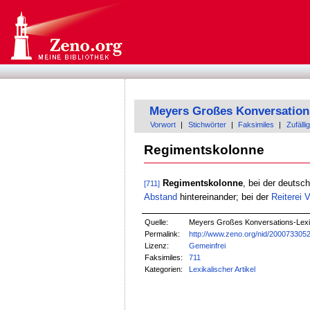
Meyers Großes Konversation
Vorwort
|
Stichwörter
|
Faksimiles
|
Zufällig
Regimentskolonne
Regimentskolonne
, bei der deutsc
[711]
Abstand
hintereinander; bei der
Reiterei
V
Quelle:
Meyers Großes Konversations-Lexik
Permalink:
http://www.zeno.org/nid/200073305
Lizenz:
Gemeinfrei
Faksimiles:
711
Kategorien:
Lexikalischer Artikel