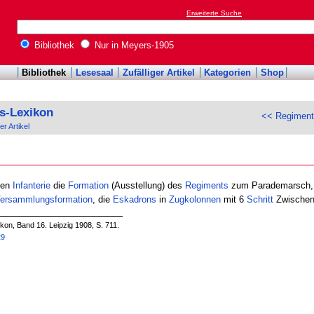
Erweiterte Suche
Bibliothek
Nur in Meyers-1905
Bibliothek
Lesesaal
Zufälliger Artikel
Kategorien
Shop
s-Lexikon
<< Regimen
er Artikel
hen
Infanterie
die
Formation
(Ausstellung) des
Regiments
zum Parademarsch,
ersammlungsformation
, die
Eskadrons
in
Zugkolonnen
mit 6
Schritt
Zwischen
on, Band 16. Leipzig 1908, S. 711.
29