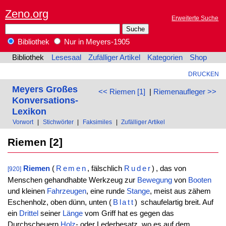
Zeno.org
Erweiterte Suche
Bibliothek
Nur in Meyers-1905
Bibliothek
Lesesaal
Zufälliger Artikel
Kategorien
Shop
DRUCKEN
Meyers Großes
<< Riemen [1]
|
Riemenaufleger >>
Konversations-
Lexikon
Vorwort
|
Stichwörter
|
Faksimiles
|
Zufälliger Artikel
Riemen [2]
Riemen
(
Remen
, fälschlich
Ruder
)
, das von
[920]
Menschen gehandhabte Werkzeug zur
Bewegung
von
Booten
und kleinen
Fahrzeugen
, eine runde
Stange
, meist aus zähem
Eschenholz, oben dünn, unten
(
Blatt
)
schaufelartig breit. Auf
ein
Drittel
seiner
Länge
vom Griff hat es gegen das
Durchscheuern
Holz
- oder Lederbesatz, wo es auf dem