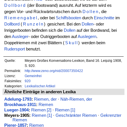
Dollbord
(der Bootswand) ausruht. Auf letzterm wird es
gegen Vor- und Rückwärtsrutschen durch
Dollen
, die
Riemengabel
, oder bei
Schiffsbooten
durch
Einschnitte
im
Dollbord
(
Runzeln
)
gesichert. Bei den
Dollen
- oder
Inriggerbooten befinden sich die
Dollen
auf der Bordwand, bei
den
Ausleger
- oder Outriggerbooten auf
Auslegern
.
Doppelriemen mit zwei Blättern
(
Skull
)
werden beim
Rudersport
benutzt.
Quelle:
Meyers Großes Konversations-Lexikon, Band 16. Leipzig 1908,
S. 920.
Permalink:
http://www.zeno.org/nid/20007350422
Lizenz:
Gemeinfrei
Faksimiles:
920
Kategorien:
Lexikalischer Artikel
Ähnliche Einträge in anderen Lexika
Adelung-1793
:
Riemen, der
·
Näh-Riemen, der
Brockhaus-1911
:
Riemen
Lueger-1904
:
Riemen [2]
·
Riemen [1]
Meyers-1905:
Riemen [1]
·
Geschränkter Riemen
·
Gekrenzter
Riemen
Pierer-1857
:
Riemen