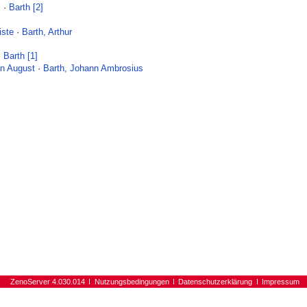
]
·
Barth [2]
iste
·
Barth, Arthur
·
Barth [1]
nn August
·
Barth, Johann Ambrosius
ZenoServer 4.030.014
Nutzungsbedingungen
Datenschutzerklärung
Impressum