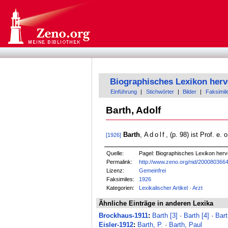
Biographisches Lexikon herv
Einführung
|
Stichwörter
|
Bilder
|
Faksimil
Barth, Adolf
Barth
,
Adolf
, (p. 98) ist Prof. e. 
[1926]
Quelle:
Pagel: Biographisches Lexikon herv
Permalink:
http://www.zeno.org/nid/200080366
Lizenz:
Gemeinfrei
Faksimiles:
1926
Kategorien:
Lexikalischer Artikel
·
Arzt
Ähnliche Einträge in anderen Lexika
Brockhaus-1911
:
Barth [3]
·
Barth [4]
·
Bar
Eisler-1912
:
Barth, P.
·
Barth, Paul