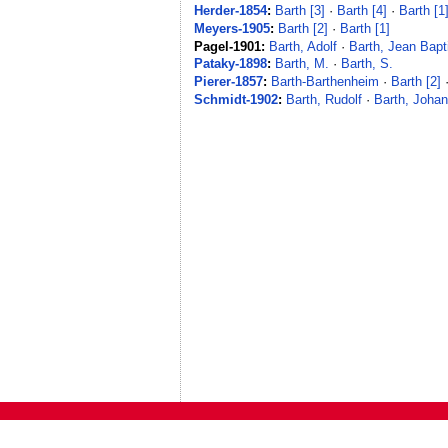
Herder-1854
:
Barth [3]
·
Barth [4]
·
Barth [1
Meyers-1905
:
Barth [2]
·
Barth [1]
Pagel-1901:
Barth, Adolf
·
Barth, Jean Bapt
Pataky-1898
:
Barth, M.
·
Barth, S.
Pierer-1857
:
Barth-Barthenheim
·
Barth [2]
Schmidt-1902
:
Barth, Rudolf
·
Barth, Joha