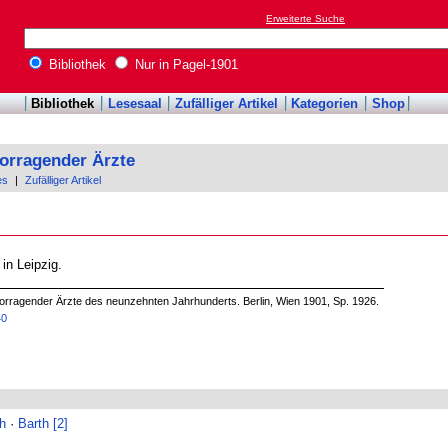
Erweiterte Suche
Bibliothek
Nur in Pagel-1901
Bibliothek
Lesesaal
Zufälliger Artikel
Kategorien
Shop
orragender Ärzte
es
|
Zufälliger Artikel
o in Leipzig.
orragender Ärzte des neunzehnten Jahrhunderts. Berlin, Wien 1901, Sp. 1926.
40
th
·
Barth [2]