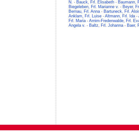
N.
·
Bauck, Frl. Elisabeth
·
Baumann, F
Biegeleben, Frl. Marianne v.
·
Beyer, Fr
Bernau, Frl. Anna
·
Bartuneck, Frl. Aloi
Anklam, Frl. Luise
·
Altmann, Frl. Ida
·
Frl. Maria
·
Arnim-Fredenwalde, Frl. Ev
Angela v.
·
Baltz, Frl. Johanna
·
Baer, F