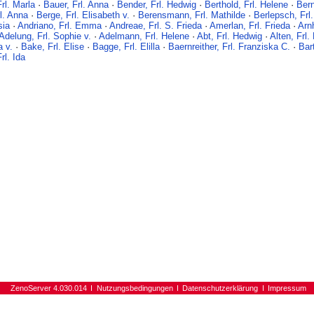
rl. Marla
·
Bauer, Frl. Anna
·
Bender, Frl. Hedwig
·
Berthold, Frl. Helene
·
Bern
l. Anna
·
Berge, Frl. Elisabeth v.
·
Berensmann, Frl. Mathilde
·
Berlepsch, Frl
sia
·
Andriano, Frl. Emma
·
Andreae, Frl. S. Frieda
·
Amerlan, Frl. Frieda
·
Arn
Adelung, Frl. Sophie v.
·
Adelmann, Frl. Helene
·
Abt, Frl. Hedwig
·
Alten, Frl.
a v.
·
Bake, Frl. Elise
·
Bagge, Frl. Elilla
·
Baernreither, Frl. Franziska C.
·
Bar
rl. Ida
ZenoServer 4.030.014
Nutzungsbedingungen
Datenschutzerklärung
Impressum