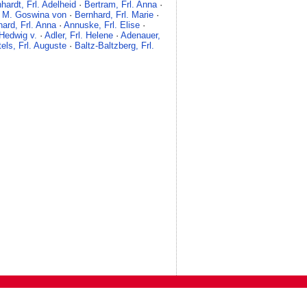
hardt, Frl. Adelheid
·
Bertram, Frl. Anna
·
. M. Goswina von
·
Bernhard, Frl. Marie
·
hard, Frl. Anna
·
Annuske, Frl. Elise
·
 Hedwig v.
·
Adler, Frl. Helene
·
Adenauer,
tels, Frl. Auguste
·
Baltz-Baltzberg, Frl.