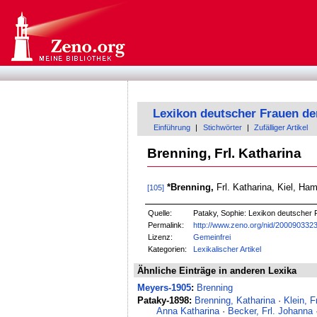
Lexikon deutscher Frauen de
Einführung
|
Stichwörter
|
Zufälliger Artikel
Brenning, Frl. Katharina
*Brenning,
Frl. Katharina, Kiel, Ham
[105]
Quelle:
Pataky, Sophie: Lexikon deutscher F
Permalink:
http://www.zeno.org/nid/200090332
Lizenz:
Gemeinfrei
Kategorien:
Lexikalischer Artikel
Ähnliche Einträge in anderen Lexika
Meyers-1905
:
Brenning
Pataky-1898:
Brenning, Katharina
·
Klein, F
Anna Katharina
·
Becker, Frl. Johanna