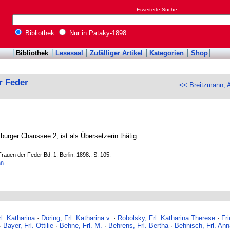
Erweiterte Suche
Bibliothek
Nur in Pataky-1898
Bibliothek
Lesesaal
Zufälliger Artikel
Kategorien
Shop
r Feder
<< Breitzmann, 
burger Chaussee 2, ist als Übersetzerin thätig.
rauen der Feder Bd. 1. Berlin, 1898., S. 105.
38
rl. Katharina
·
Döring, Frl. Katharina v.
·
Robolsky, Frl. Katharina Therese
·
Fr
·
Bayer, Frl. Ottilie
·
Behne, Frl. M.
·
Behrens, Frl. Bertha
·
Behnisch, Frl. Ann