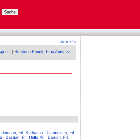
DRUCKEN
Agnes
|
Brentano-Bauck, Frau Anna >>
iedemann, Frl. Katharina
·
Camenisch, Frl.
a
·
Bastian, Frl. Hella M.
·
Baruch, Frl.