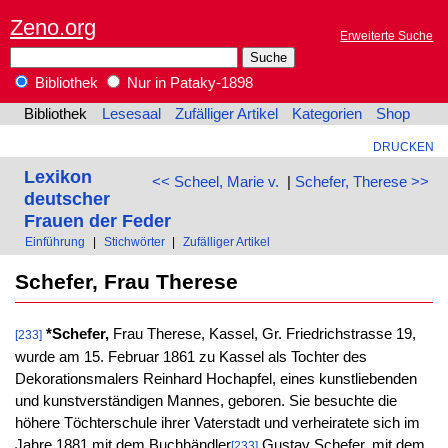
Zeno.org
Erweiterte Suche
Bibliothek
Nur in Pataky-1898
Bibliothek
Lesesaal
Zufälliger Artikel
Kategorien
Shop
DRUCKEN
Lexikon
<< Scheel, Marie v.
|
Schefer, Therese >>
deutscher
Frauen der Feder
Einführung
|
Stichwörter
|
Zufälliger Artikel
Schefer, Frau Therese
*Schefer,
Frau Therese, Kassel, Gr. Friedrichstrasse 19,
[233]
wurde am 15. Februar 1861 zu Kassel als Tochter des
Dekorationsmalers Reinhard Hochapfel, eines kunstliebenden
und kunstverständigen Mannes, geboren. Sie besuchte die
höhere Töchterschule ihrer Vaterstadt und verheiratete sich im
Jahre 1881 mit dem Buchhändler
Gustav Schefer, mit dem
[233]