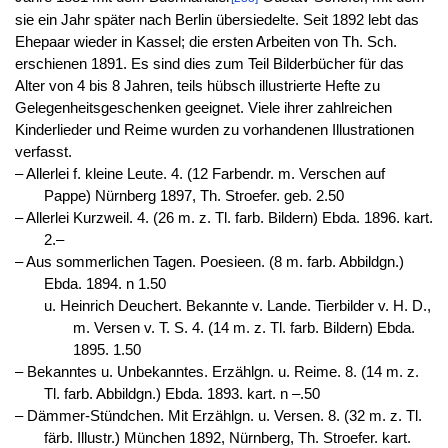
sie ein Jahr später nach Berlin übersiedelte. Seit 1892 lebt das
Ehepaar wieder in Kassel; die ersten Arbeiten von Th. Sch.
erschienen 1891. Es sind dies zum Teil Bilderbücher für das
Alter von 4 bis 8 Jahren, teils hübsch illustrierte Hefte zu
Gelegenheitsgeschenken geeignet. Viele ihrer zahlreichen
Kinderlieder und Reime wurden zu vorhandenen Illustrationen
verfasst.
‒ Allerlei f. kleine Leute. 4. (12 Farbendr. m. Verschen auf
Pappe) Nürnberg 1897, Th. Stroefer. geb. 2.50
‒ Allerlei Kurzweil. 4. (26 m. z. Tl. farb. Bildern) Ebda. 1896. kart.
2.–
‒ Aus sommerlichen Tagen. Poesieen. (8 m. farb. Abbildgn.)
Ebda. 1894. n 1.50
u. Heinrich Deuchert. Bekannte v. Lande. Tierbilder v. H. D.,
m. Versen v. T. S. 4. (14 m. z. Tl. farb. Bildern) Ebda.
1895. 1.50
‒ Bekanntes u. Unbekanntes. Erzählgn. u. Reime. 8. (14 m. z.
Tl. farb. Abbildgn.) Ebda. 1893. kart. n –.50
‒ Dämmer-Stündchen. Mit Erzählgn. u. Versen. 8. (32 m. z. Tl.
färb. Illustr.) München 1892, Nürnberg, Th. Stroefer. kart.