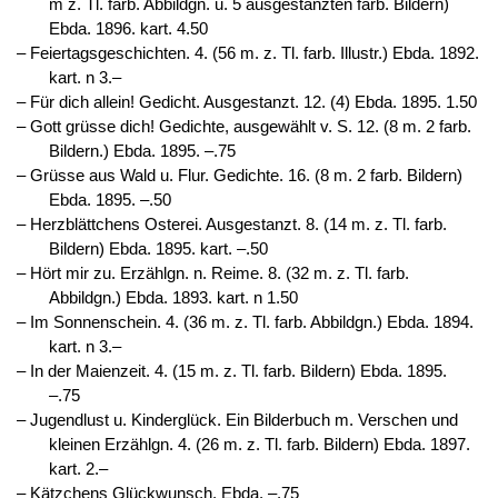
m z. Tl. farb. Abbildgn. u. 5 ausgestanzten farb. Bildern)
Ebda. 1896. kart. 4.50
‒ Feiertagsgeschichten. 4. (56 m. z. Tl. farb. Illustr.) Ebda. 1892.
kart. n 3.–
‒ Für dich allein! Gedicht. Ausgestanzt. 12. (4) Ebda. 1895. 1.50
‒ Gott grüsse dich! Gedichte, ausgewählt v. S. 12. (8 m. 2 farb.
Bildern.) Ebda. 1895. –.75
‒ Grüsse aus Wald u. Flur. Gedichte. 16. (8 m. 2 farb. Bildern)
Ebda. 1895. –.50
‒ Herzblättchens Osterei. Ausgestanzt. 8. (14 m. z. Tl. farb.
Bildern) Ebda. 1895. kart. –.50
‒ Hört mir zu. Erzählgn. n. Reime. 8. (32 m. z. Tl. farb.
Abbildgn.) Ebda. 1893. kart. n 1.50
‒ Im Sonnenschein. 4. (36 m. z. Tl. farb. Abbildgn.) Ebda. 1894.
kart. n 3.–
‒ In der Maienzeit. 4. (15 m. z. Tl. farb. Bildern) Ebda. 1895.
–.75
‒ Jugendlust u. Kinderglück. Ein Bilderbuch m. Verschen und
kleinen Erzählgn. 4. (26 m. z. Tl. farb. Bildern) Ebda. 1897.
kart. 2.–
‒ Kätzchens Glückwunsch. Ebda. –.75