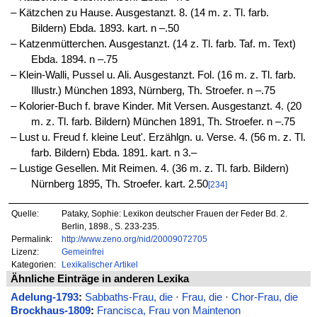
‒ Kätzchen zu Hause. Ausgestanzt. 8. (14 m. z. Tl. farb.
Bildern) Ebda. 1893. kart. n –.50
‒ Katzenmütterchen. Ausgestanzt. (14 z. Tl. farb. Taf. m. Text)
Ebda. 1894. n –.75
‒ Klein-Walli, Pussel u. Ali. Ausgestanzt. Fol. (16 m. z. Tl. farb.
Illustr.) München 1893, Nürnberg, Th. Stroefer. n –.75
‒ Kolorier-Buch f. brave Kinder. Mit Versen. Ausgestanzt. 4. (20
m. z. Tl. farb. Bildern) München 1891, Th. Stroefer. n –.75
‒ Lust u. Freud f. kleine Leut'. Erzählgn. u. Verse. 4. (56 m. z. Tl.
farb. Bildern) Ebda. 1891. kart. n 3.–
‒ Lustige Gesellen. Mit Reimen. 4. (36 m. z. Tl. farb. Bildern)
Nürnberg 1895, Th. Stroefer. kart. 2.50
[234]
Quelle:
Pataky, Sophie: Lexikon deutscher Frauen der Feder Bd. 2.
Berlin, 1898., S. 233-235.
Permalink:
http://www.zeno.org/nid/20009072705
Lizenz:
Gemeinfrei
Kategorien:
Lexikalischer Artikel
Ähnliche Einträge in anderen Lexika
Adelung-1793
:
Sabbaths-Frau, die
·
Frau, die
·
Chor-Frau, die
Brockhaus-1809
:
Francisca, Frau von Maintenon