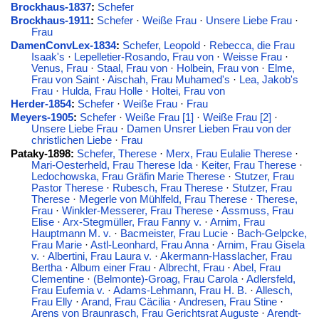
Brockhaus-1837
:
Schefer
Brockhaus-1911
:
Schefer
·
Weiße Frau
·
Unsere Liebe Frau
·
Frau
DamenConvLex-1834
:
Schefer, Leopold
·
Rebecca, die Frau
Isaak's
·
Lepelletier-Rosando, Frau von
·
Weisse Frau
·
Venus, Frau
·
Staal, Frau von
·
Holbein, Frau von
·
Elme,
Frau von Saint
·
Aischah, Frau Muhamed's
·
Lea, Jakob's
Frau
·
Hulda, Frau Holle
·
Holtei, Frau von
Herder-1854
:
Schefer
·
Weiße Frau
·
Frau
Meyers-1905
:
Schefer
·
Weiße Frau [1]
·
Weiße Frau [2]
·
Unsere Liebe Frau
·
Damen Unsrer Lieben Frau von der
christlichen Liebe
·
Frau
Pataky-1898:
Schefer, Therese
·
Merx, Frau Eulalie Therese
·
Mari-Oesterheld, Frau Therese Ida
·
Keiter, Frau Therese
·
Ledochowska, Frau Gräfin Marie Therese
·
Stutzer, Frau
Pastor Therese
·
Rubesch, Frau Therese
·
Stutzer, Frau
Therese
·
Megerle von Mühlfeld, Frau Therese
·
Therese,
Frau
·
Winkler-Messerer, Frau Therese
·
Assmuss, Frau
Elise
·
Arx-Stegmüller, Frau Fanny v.
·
Arnim, Frau
Hauptmann M. v.
·
Bacmeister, Frau Lucie
·
Bach-Gelpcke,
Frau Marie
·
Astl-Leonhard, Frau Anna
·
Arnim, Frau Gisela
v.
·
Albertini, Frau Laura v.
·
Akermann-Hasslacher, Frau
Bertha
·
Album einer Frau
·
Albrecht, Frau
·
Abel, Frau
Clementine
·
(Belmonte)-Groag, Frau Carola
·
Adlersfeld,
Frau Eufemia v.
·
Adams-Lehmann, Frau H. B.
·
Allesch,
Frau Elly
·
Arand, Frau Cäcilia
·
Andresen, Frau Stine
·
Arens von Braunrasch, Frau Gerichtsrat Auguste
·
Arendt-