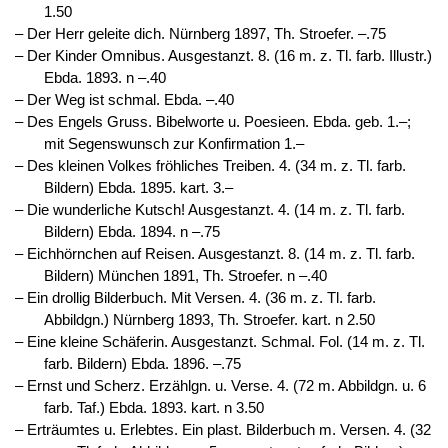
1.50
‒ Der Herr geleite dich. Nürnberg 1897, Th. Stroefer. –.75
‒ Der Kinder Omnibus. Ausgestanzt. 8. (16 m. z. Tl. farb. Illustr.)
Ebda. 1893. n –.40
‒ Der Weg ist schmal. Ebda. –.40
‒ Des Engels Gruss. Bibelworte u. Poesieen. Ebda. geb. 1.–;
mit Segenswunsch zur Konfirmation 1.–
‒ Des kleinen Volkes fröhliches Treiben. 4. (34 m. z. Tl. farb.
Bildern) Ebda. 1895. kart. 3.–
‒ Die wunderliche Kutsch! Ausgestanzt. 4. (14 m. z. Tl. farb.
Bildern) Ebda. 1894. n –.75
‒ Eichhörnchen auf Reisen. Ausgestanzt. 8. (14 m. z. Tl. farb.
Bildern) München 1891, Th. Stroefer. n –.40
‒ Ein drollig Bilderbuch. Mit Versen. 4. (36 m. z. Tl. farb.
Abbildgn.) Nürnberg 1893, Th. Stroefer. kart. n 2.50
‒ Eine kleine Schäferin. Ausgestanzt. Schmal. Fol. (14 m. z. Tl.
farb. Bildern) Ebda. 1896. –.75
‒ Ernst und Scherz. Erzählgn. u. Verse. 4. (72 m. Abbildgn. u. 6
farb. Taf.) Ebda. 1893. kart. n 3.50
‒ Erträumtes u. Erlebtes. Ein plast. Bilderbuch m. Versen. 4. (32