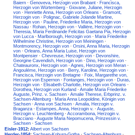
Baiern
·
Genoveva, Herzogin von Brabant
·
Francisca,
Herzogin von Würtemberg
·
Giovane, Juliane, Herzogin
von
·
Henriette Anna, Herzogin von Orleans
·
Gramont,
Herzogin von
·
Polignac, Gabriele Jolande Martine,
Herzogin von
·
Pauline, Friederike Maria, Herzogin von
Nassau
·
Rohan, Herzogin von
·
Vallière, Herzogin von
·
Theresia, Maria Ferdinande Felicitas Gaetana Pia, Herzogin
von Lucca
·
Marlborough, Herzogin von
·
Maria Friederike
Wilhelmine Christine, Herzogin von Meiningen
·
Montmorency, Herzogin von
·
Orsini, Anna Maria, Herzogin
von
·
Orleans, Anna Maria Luise, Herzogin von
Montpensier
·
Chevreuse, Herzogin von
·
Devonshire,
Georgine Cavendish, Herzogin von
·
Dino, Herzogin von
·
Chateauronx, Herzogin von
·
Agnes, Herzogin von Meran
·
Angouléme, Herzogin von
·
Berry, Karoline, Herzogin von
·
Francisca, Herzogin von Bretagne
·
Foix, Margarethe von,
Herzogin von Espernon
·
Fontanges, Herzogin von
·
Duras,
Herzogin von
·
Elisabeth Charlotte, Herzogin von Orleans
·
Dorothea, Herzogin von Kurland
·
Amalie Maria Friederike
Auguste, Prinz. v. Sachsen
·
Amalie Therese, Erbprinz. v.
Sachsen-Altenburg
·
Maria Anna Leopoldine, Königin von
Sachsen
·
Anna von Sachsen
·
Amalia, Herzogin v.
Braganza
·
Estampes, Anna, Herzogin v.
·
Auguste,
Herzogin v. Leuchtenberg
·
Accorambona, Herzogin v.
Bracciano
·
Auguste Maria Nepomucena, Prinzessin v.
Sachsen
·
Sachsen
Eisler-1912
:
Albert von Sachsen
Herder-1854
:
Sachsen-Koburg-Gotha
·
Sachsen-Altenburg
·