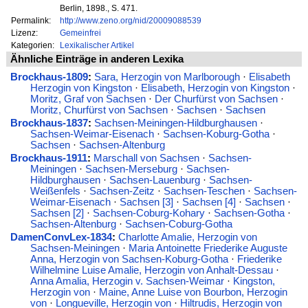
Berlin, 1898., S. 471.
Permalink:
http://www.zeno.org/nid/20009088539
Lizenz:
Gemeinfrei
Kategorien:
Lexikalischer Artikel
Ähnliche Einträge in anderen Lexika
Brockhaus-1809
:
Sara, Herzogin von Marlborough
·
Elisabeth
Herzogin von Kingston
·
Elisabeth, Herzogin von Kingston
·
Moritz, Graf von Sachsen
·
Der Churfürst von Sachsen
·
Moritz, Churfürst von Sachsen
·
Sachsen
·
Sachsen
Brockhaus-1837
:
Sachsen-Meiningen-Hildburghausen
·
Sachsen-Weimar-Eisenach
·
Sachsen-Koburg-Gotha
·
Sachsen
·
Sachsen-Altenburg
Brockhaus-1911
:
Marschall von Sachsen
·
Sachsen-
Meiningen
·
Sachsen-Merseburg
·
Sachsen-
Hildburghausen
·
Sachsen-Lauenburg
·
Sachsen-
Weißenfels
·
Sachsen-Zeitz
·
Sachsen-Teschen
·
Sachsen-
Weimar-Eisenach
·
Sachsen [3]
·
Sachsen [4]
·
Sachsen
·
Sachsen [2]
·
Sachsen-Coburg-Kohary
·
Sachsen-Gotha
·
Sachsen-Altenburg
·
Sachsen-Coburg-Gotha
DamenConvLex-1834
:
Charlotte Amalie, Herzogin von
Sachsen-Meiningen
·
Maria Antoinette Friederike Auguste
Anna, Herzogin von Sachsen-Koburg-Gotha
·
Friederike
Wilhelmine Luise Amalie, Herzogin von Anhalt-Dessau
·
Anna Amalia, Herzogin v. Sachsen-Weimar
·
Kingston,
Herzogin von
·
Maine, Anne Luise von Bourbon, Herzogin
von
·
Longueville, Herzogin von
·
Hiltrudis, Herzogin von