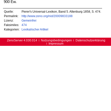
900 Ew.
Quelle:
Pierer's Universal-Lexikon, Band 5. Altenburg 1858, S. 474.
Permalink:
http://www.zeno.org/nid/20009833188
Lizenz:
Gemeinfrei
Faksimiles:
474
Kategorien:
Lexikalischer Artikel
ZenoServer 4.030.014
Nutzungsbedingungen
Datenschutzerklärung
Impressum