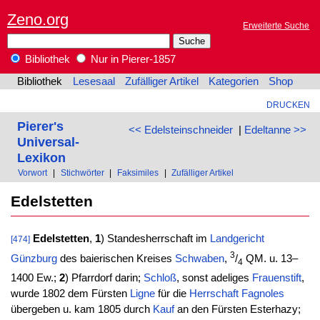
Zeno.org
Erweiterte Suche
Bibliothek
Nur in Pierer-1857
Bibliothek
Lesesaal
Zufälliger Artikel
Kategorien
Shop
DRUCKEN
Pierer's
<< Edelsteinschneider
|
Edeltanne >>
Universal-
Lexikon
Vorwort
|
Stichwörter
|
Faksimiles
|
Zufälliger Artikel
Edelstetten
Edelstetten
,
1
) Standesherrschaft im
Landgericht
[474]
3
Günzburg
des baierischen Kreises
Schwaben
,
/
QM. u. 13–
4
1400 Ew.;
2
) Pfarrdorf darin;
Schloß
, sonst adeliges
Frauenstift
,
wurde 1802 dem Fürsten
Ligne
für die
Herrschaft
Fagnoles
übergeben u. kam 1805 durch
Kauf
an den Fürsten Esterhazy;