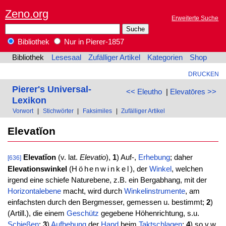
Zeno.org
Erweiterte Suche
Bibliothek
Nur in Pierer-1857
Bibliothek
Lesesaal
Zufälliger Artikel
Kategorien
Shop
DRUCKEN
Pierer's Universal-
<< Eleutho
|
Elevatōres >>
Lexikon
Vorwort
|
Stichwörter
|
Faksimiles
|
Zufälliger Artikel
Elevatĭon
Elevatĭon
(v. lat.
Elevatio
),
1
) Auf-,
Erhebung
; daher
[636]
Elevationswinkel
(
Höhenwinkel
), der
Winkel
, welchen
irgend eine schiefe Naturebene, z.B. ein Bergabhang, mit der
Horizontalebene
macht, wird durch
Winkelinstrumente
, am
einfachsten durch den Bergmesser, gemessen u. bestimmt;
2
)
(Artill.), die einem
Geschütz
gegebene Höhenrichtung, s.u.
Schießen
;
3
)
Aufhebung
der
Hand
beim
Taktschlagen
;
4
) so v.w.