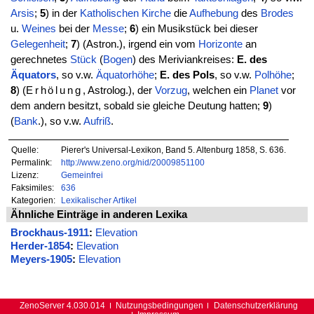
Arsis
;
5
) in der
Katholischen
Kirche
die
Aufhebung
des
Brodes
u.
Weines
bei der
Messe
;
6
) ein Musikstück bei dieser
Gelegenheit
;
7
) (Astron.), irgend ein vom
Horizonte
an
gerechnetes
Stück
(
Bogen
) des Meriviankreises:
E. des
Äquators
, so v.w.
Äquatorhöhe
;
E. des Pols
, so v.w.
Polhöhe
;
8
) (
Erhölung
, Astrolog.), der
Vorzug
, welchen ein
Planet
vor
dem andern besitzt, sobald sie gleiche Deutung hatten;
9
)
(
Bank
.), so v.w.
Aufriß
.
Quelle:
Pierer's Universal-Lexikon, Band 5. Altenburg 1858, S. 636.
Permalink:
http://www.zeno.org/nid/20009851100
Lizenz:
Gemeinfrei
Faksimiles:
636
Kategorien:
Lexikalischer Artikel
Ähnliche Einträge in anderen Lexika
Brockhaus-1911
:
Elevation
Herder-1854
:
Elevation
Meyers-1905
:
Elevation
ZenoServer 4.030.014
Nutzungsbedingungen
Datenschutzerklärung